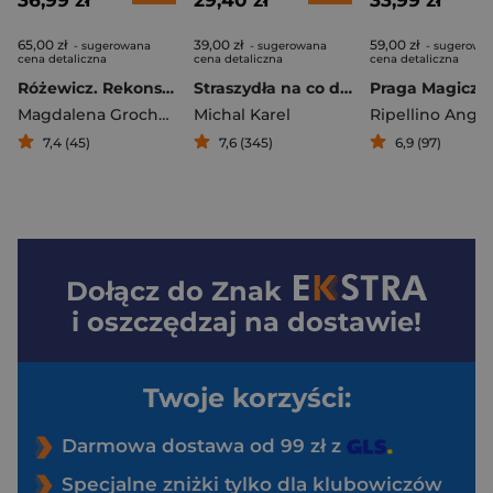
36,99 zł
29,40 zł
33,99 zł
65,00 zł
39,00 zł
59,00 zł
- sugerowana
- sugerowana
- sugerowa
cena detaliczna
cena detaliczna
cena detaliczna
Różewicz. Rekonstrukcja
Straszydła na co dzień
Praga Magiczn
Magdalena Grochowska
Michal Karel
7,4 (45)
7,6 (345)
6,9 (97)
Dołącz do
Znak
i oszczędzaj na dostawie!
Twoje korzyści:
Darmowa dostawa od 99 zł z
Specjalne zniżki tylko dla klubowiczów