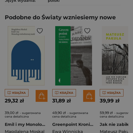
Język wydania:
polski
Podobne do Światy wzniesiemy nowe
KSIĄŻKA
KSIĄŻKA
KSIĄŻKA
29,32 zł
31,89 zł
39,99 zł
39,00 zł
49,90 zł
59,99 zł
- sugerowana
- sugerowana
- sugerowa
cena detaliczna
cena detaliczna
cena detaliczna
Emil i my Monolog wielodzietnej matki
Greenpoint Kroniki Małej Polski
Magdalena Moskal
Ewa Winnicka
Mateusz Pakuła