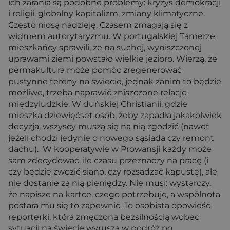
ich zarania są podobne problemy: kryzys demokracji
i religii, globalny kapitalizm, zmiany klimatyczne.
Często niosą nadzieję. Czasem zmagają się z
widmem autorytaryzmu. W portugalskiej Tamerze
mieszkańcy sprawili, że na suchej, wyniszczonej
uprawami ziemi powstało wielkie jezioro. Wierzą, że
permakultura może pomóc zregenerować
pustynne tereny na świecie, jednak zanim to będzie
możliwe, trzeba naprawić zniszczone relacje
międzyludzkie. W duńskiej Christianii, gdzie
mieszka dziewięćset osób, żeby zapadła jakakolwiek
decyzja, wszyscy muszą się na nią zgodzić (nawet
jeżeli chodzi jedynie o nowego sąsiada czy remont
dachu). W kooperatywie w Prowansji każdy może
sam zdecydować, ile czasu przeznaczy na pracę (i
czy będzie zwozić siano, czy rozsadzać kapustę), ale
nie dostanie za nią pieniędzy. Nie musi: wystarczy,
że napisze na kartce, czego potrzebuje, a wspólnota
postara mu się to zapewnić. To osobista opowieść
reporterki, która zmęczona bezsilnością wobec
sytuacji na świecie wyrusza w podróż po