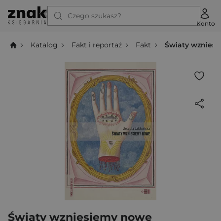
Czego szukasz?
Konto
Katalog
Fakt i reportaż
Fakt
Światy wznies
Światy wzniesiemy nowe