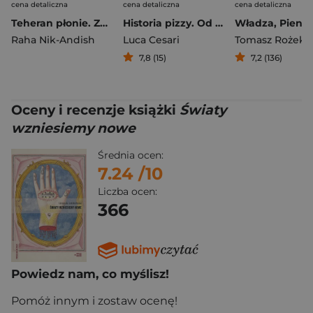
cena detaliczna
cena detaliczna
cena detaliczna
Teheran płonie. Zapiski z Iranu po ataku Izraela i USA
Historia pizzy. Od Neapolu do Hollywood
Raha Nik-Andish
Luca Cesari
Tomasz Rożek
7,8 (15)
7,2 (136)
Oceny i recenzje książki
Światy
wzniesiemy nowe
Średnia ocen:
7.24
/10
Liczba ocen:
366
Powiedz nam, co myślisz!
Pomóż innym i zostaw ocenę!