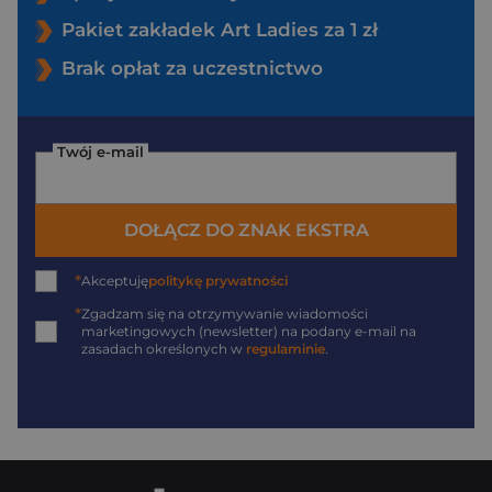
Pakiet zakładek Art Ladies za 1 zł
Brak opłat za uczestnictwo
Twój e-mail
DOŁĄCZ DO ZNAK EKSTRA
*
Akceptuję
politykę prywatności
*
Zgadzam się na otrzymywanie wiadomości
marketingowych (newsletter) na podany
e-mail
na
zasadach określonych w
regulaminie
.