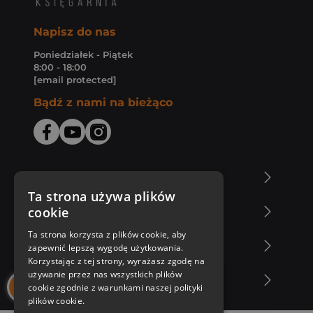
Napisz do nas
Poniedziałek - Piątek
8:00 - 18:00
[email protected]
Bądź z nami na bieżąco
O Księgarni Znak
Ta strona używa plików
cookie
Zakupy u nas
Ta strona korzysta z plików cookie, aby
Nasza oferta
zapewnić lepszą wygodę użytkowania.
Korzystając z tej strony, wyrażasz zgodę na
używanie przez nas wszystkich plików
Nasi autorzy
cookie zgodnie z warunkami naszej polityki
plików cookie.