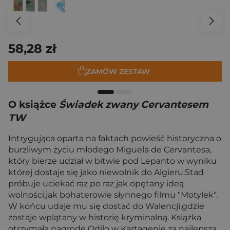
58,28 zł
ZAMÓW ZESTAW
O książce
Świadek zwany Cervantesem
TW
Intrygująca oparta na faktach powieść historyczna o
burzliwym życiu młodego Miguela de Cervantesa,
który bierze udział w bitwie pod Lepanto w wyniku
której dostaje się jako niewolnik do Algieru.Stad
próbuje uciekać raz po raz jak opętany ideą
wolności,jak bohaterowie słynnego filmu "Motylek".
W końcu udaje mu się dostać do Walencji,gdzie
zostaje wplątany w historię kryminalną. Książka
otrzymała nagrodę Odilo w Kartagenie za najlepszą