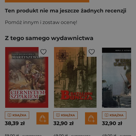
Ten produkt nie ma jeszcze żadnych recenzji
Pomóż innym i zostaw ocenę!
Z tego samego wydawnictwa
KSIĄŻKA
KSIĄŻKA
KSIĄŻKA
38,39 zł
32,90 zł
32,90 zł
59,00 zł
49,00 zł
49,00 zł
- sugerowana
- sugerowana
- sugerowa