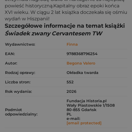
powieść historyczną.Kapitalny obraz epoki końca
XVI wieku. W ciągu 2 lat książka doczekała się ośmiu
wydań w Hiszpanii!
Szczegółowe informacje na temat książki
Świadek zwany Cervantesem TW
Wydawnictwo:
Finna
EAN:
9788368796254
Autor:
Begona Valero
Rodzaj oprawy:
Okładka twarda
Liczba stron:
552
Rok wydania:
2026
Fundacja Historia.pl
Wały Piastowskie 1/1508
Podmiot
80-855 Gdańsk
odpowiedzialny:
PL
e-mail:
[email protected]