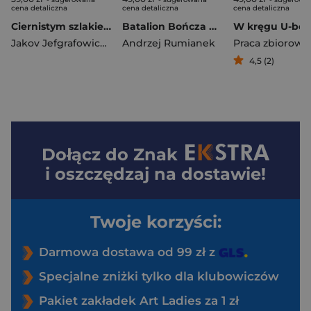
cena detaliczna
cena detaliczna
cena detaliczna
Ciernistym szlakiem. Wspomnienia 1914 - 1918 BR
Batalion Bończa Relacje z walk w Powstaniu Warszawskim na Starówce, Powiślu i Śródmieściu
Jakov Jefgrafowicz Martyszewski
Andrzej Rumianek
Praca zbiorowa
4,5 (2)
Dołącz do
Znak
i oszczędzaj na dostawie!
Twoje korzyści:
Darmowa dostawa od 99 zł z
Specjalne zniżki tylko dla klubowiczów
Pakiet zakładek Art Ladies za 1 zł