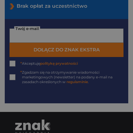
Brak opłat za uczestnictwo
Twój e-mail
DOŁĄCZ DO ZNAK EKSTRA
*
Akceptuję
politykę prywatności
*
Zgadzam się na otrzymywanie wiadomości
marketingowych (newsletter) na podany
e-mail
na
zasadach określonych w
regulaminie
.