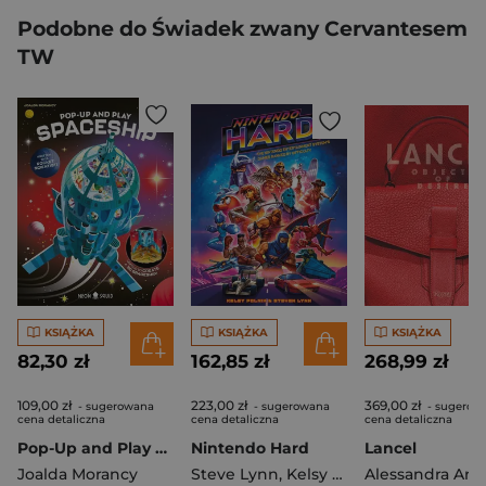
Podobne do Świadek zwany Cervantesem
TW
KSIĄŻKA
KSIĄŻKA
KSIĄŻKA
82,30 zł
162,85 zł
268,99 zł
109,00 zł
223,00 zł
369,00 zł
- sugerowana
- sugerowana
- sugerow
cena detaliczna
cena detaliczna
cena detaliczna
Pop-Up and Play Spaceship
Nintendo Hard
Lancel
Joalda Morancy
Steve Lynn
,
Kelsy Polnik