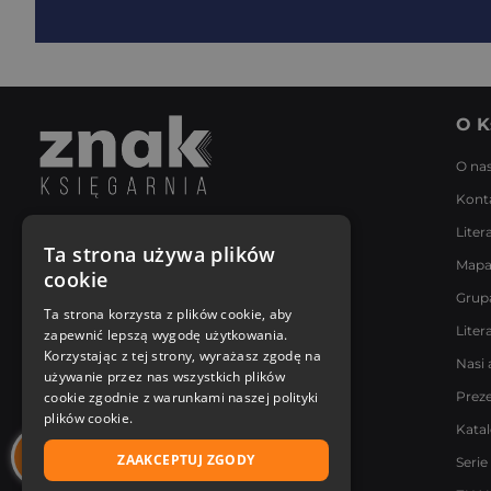
O K
O na
Kont
Liter
Napisz do nas
Ta strona używa plików
Mapa
Poniedziałek - Piątek
cookie
8:00 - 18:00
Grup
[email protected]
Ta strona korzysta z plików cookie, aby
Liter
zapewnić lepszą wygodę użytkowania.
Bądź z nami na bieżąco
Korzystając z tej strony, wyrażasz zgodę na
Nasi 
używanie przez nas wszystkich plików
cookie zgodnie z warunkami naszej polityki
Prez
plików cookie.
Kata
ZAAKCEPTUJ ZGODY
Serie