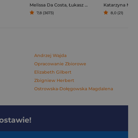
Melissa Da Costa
,
Łukasz Müller
Katarzyna Mich
7,8 (3673)
8,0 (21)
Andrzej Wajda
Opracowanie Zbiorowe
Elizabeth Gilbert
Zbigniew Herbert
Ostrowska-Dołęgowska Magdalena
dostawie!