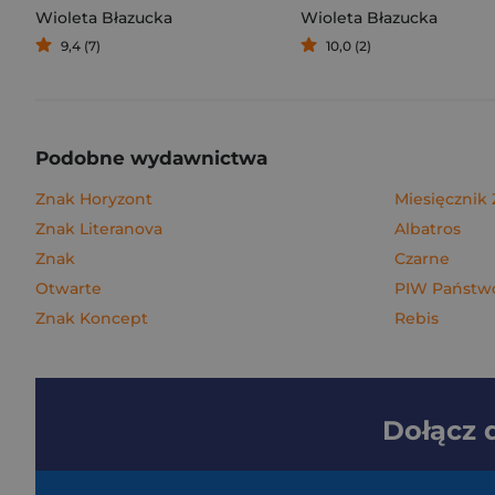
Wioleta Błazucka
Wioleta Błazucka
9,4 (7)
10,0 (2)
Podobne wydawnictwa
Znak Horyzont
Miesięcznik
Znak Literanova
Albatros
Znak
Czarne
Otwarte
PIW Państwo
Znak Koncept
Rebis
Dołącz