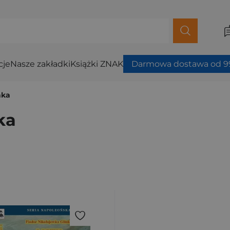
cje
Nasze zakładki
Książki ZNAK
Darmowa dostawa od 99
nka
ka