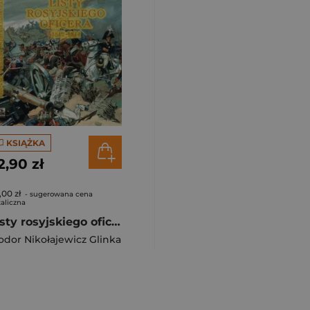
KSIĄŻKA
2,90 zł
,00 zł
- sugerowana cena
aliczna
Listy rosyjskiego oficera o Polsce BR
odor Nikołajewicz Glinka