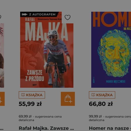
KSIĄŻKA
KSIĄŻKA
55,99 zł
66,80 zł
69,99 zł
99,99 zł
- sugerowana cena
- sugerowana cen
detaliczna
detaliczna
gi z kimchi. Moje ulubione azjatyckie przepisy - książka z autografem
Rafał Majka. Zawsze z przodu. Rozmawia Tomasz Kalemba - książka z autografem
Homer na nasze 