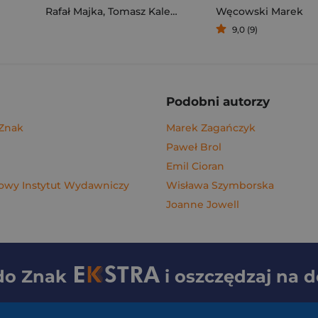
Rafał Majka
,
Tomasz Kalemba
Węcowski Marek
9,0 (9)
Podobni autorzy
 Znak
Marek Zagańczyk
Paweł Brol
Emil Cioran
wy Instytut Wydawniczy
Wisława Szymborska
Joanne Jowell
 do
Znak
i oszczędzaj na 