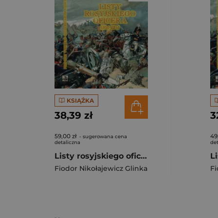
KSIĄŻKA
38,39 zł
3
59,00 zł
49
- sugerowana cena
detaliczna
det
Listy rosyjskiego oficera o Polsce TW
Fiodor Nikołajewicz Glinka
Fi