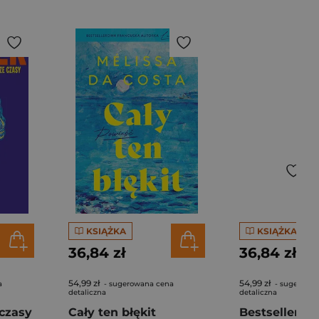
KSIĄŻKA
KSIĄŻKA
36,84 zł
36,84 zł
54,99 zł
54,99 zł
a
- sugerowana cena
- sugerowa
detaliczna
detaliczna
czasy
Cały ten błękit
Bestseller. S