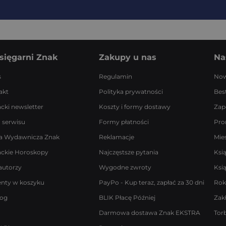
sięgarni Znak
Zakupy u nas
Na
s
Regulamin
Now
akt
Polityka prywatności
Best
acki newsletter
Koszty i formy dostawy
Zap
 serwisu
Formy płatności
Pro
a Wydawnicza Znak
Reklamacje
Mie
ackie Horoskopy
Najczęstsze pytania
Ksi
autorzy
Wygodne zwroty
Ksi
enty w koszyku
PayPo - Kup teraz, zapłać za 30 dni
Rok
log
BLIK Płacę Później
Zak
Darmowa dostawa Znak EKSTRA
Tor