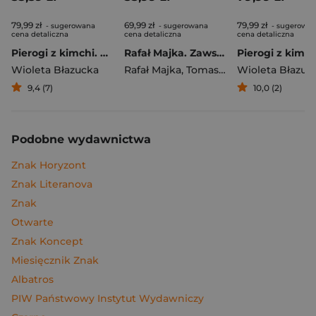
79,99 zł
69,99 zł
79,99 zł
- sugerowana
- sugerowana
- sugerowa
cena detaliczna
cena detaliczna
cena detaliczna
Pierogi z kimchi. Moje ulubione azjatyckie przepisy
Rafał Majka. Zawsze z przodu. Rozmawia Tomasz Kalemba - książka z autografem
Wioleta Błazucka
Rafał Majka
,
Tomasz Kalemba
Wioleta Błazuc
9,4 (7)
10,0 (2)
Podobne wydawnictwa
Znak Horyzont
Znak Literanova
Znak
Otwarte
Znak Koncept
Miesięcznik Znak
Albatros
PIW Państwowy Instytut Wydawniczy