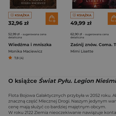
KSIĄŻKA
KSIĄŻKA
32,96 zł
49,99 zł
52,99 zł
62,90 zł
- sugerowana cena
- sugerowana cena
detaliczna
detaliczna
Wiedźma i mniszka
Monika Maciewicz
Mimi Lisette
7,8 (4)
O książce
Świat Pyłu. Legion Nieśm
Flota Bojowa Galaktycznych przybyła w 2052 roku. 
znaczną część Mlecznej Drogi. Naszym jedynym wart
cenę mają służyć co bardziej majętnym obcym.
W roku 2122 Ziemia nieoczekiwanie nawiązuje konta