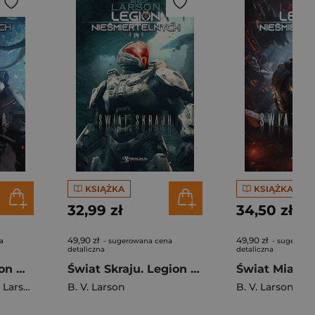
KSIĄŻKA
KSIĄŻKA
32,99 zł
34,50 zł
49,90 zł
49,90 zł
a
- sugerowana cena
- sugerowa
detaliczna
detaliczna
Świat Szkła. Legion Nieśmiertelnych. Tom 13
Świat Skraju. Legion Nieśmiertelnych. Tom 14
Larson
B. V. Larson
B. V. Larson