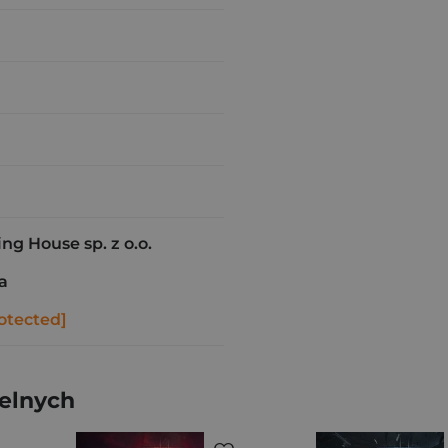
ng House sp. z o.o.
a
otected]
telnych