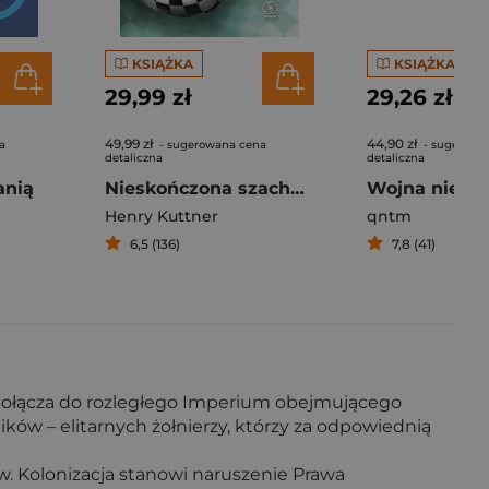
KSIĄŻKA
KSIĄŻKA
29,99 zł
29,26 zł
49,99 zł
44,90 zł
a
- sugerowana cena
- sugerowa
detaliczna
detaliczna
anią
Nieskończona szachownica
Wojna niepa
Henry Kuttner
qntm
6,5 (136)
7,8 (41)
a dołącza do rozległego Imperium obejmującego
ów – elitarnych żołnierzy, którzy za odpowiednią
. Kolonizacja stanowi naruszenie Prawa