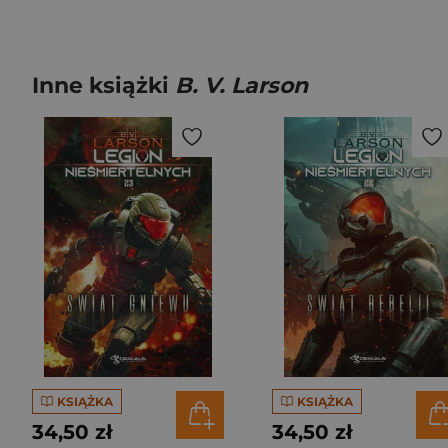
Inne książki
B. V. Larson
KSIĄŻKA
KSIĄŻKA
34,50 zł
34,50 zł