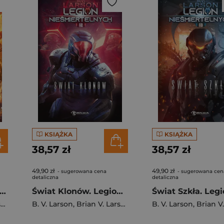
KSIĄŻKA
KSIĄŻKA
38,57 zł
38,57 zł
49,90 zł
49,90 zł
- sugerowana cena
- sugerowana cen
detaliczna
detaliczna
at Burz. Legion Nieśmiertelnych. Tom 10
Świat Klonów. Legion Nieśmiertelnych. Tom 12
n
B. V. Larson
,
Brian V. Larson
B. V. Larson
,
Brian V. 