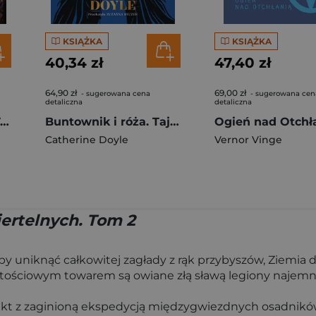
KSIĄŻKA
KSIĄŻKA
40,34 zł
47,40 zł
64,90 zł
69,00 zł
- sugerowana cena
- sugerowana cen
detaliczna
detaliczna
Zaśnij znów. Coma. Tom 2. Część 1
Buntownik i róża. Tajemnice Fantome. Tom 2
Ogień nad Otchł
Catherine Doyle
Vernor Vinge
iertelnych. Tom 2
Aby uniknąć całkowitej zagłady z rąk przybyszów, Ziemi
ościowym towarem są owiane złą sławą legiony najemnik
kt z zaginioną ekspedycją międzygwiezdnych osadników