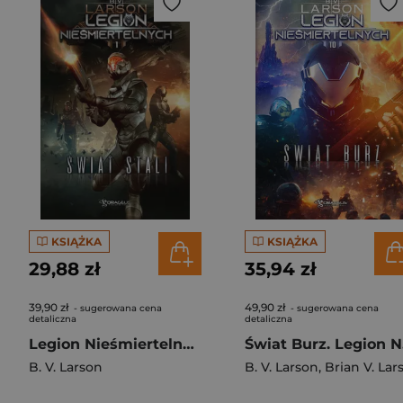
KSIĄŻKA
KSIĄŻKA
29,88 zł
35,94 zł
39,90 zł
49,90 zł
- sugerowana cena
- sugerowana cena
detaliczna
detaliczna
Legion Nieśmiertelnych. Tom 1. Świat Stali
Świ
B. V. Larson
B. V. Larson
,
Brian V. Larso