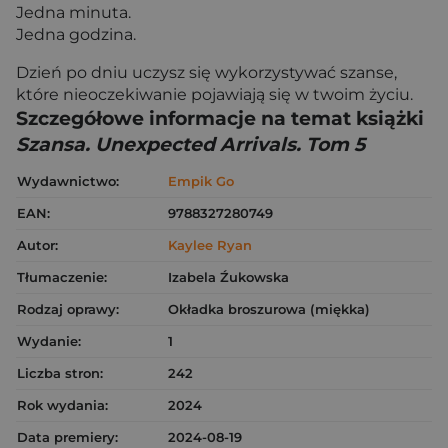
Jedna minuta.
Jedna godzina.
Dzień po dniu uczysz się wykorzystywać szanse,
które nieoczekiwanie pojawiają się w twoim życiu.
Szczegółowe informacje na temat książki
Szansa. Unexpected Arrivals. Tom 5
Wydawnictwo:
Empik Go
EAN:
9788327280749
Autor:
Kaylee Ryan
Tłumaczenie:
Izabela Źukowska
Rodzaj oprawy:
Okładka broszurowa (miękka)
Wydanie:
1
Liczba stron:
242
Rok wydania:
2024
Data premiery:
2024-08-19