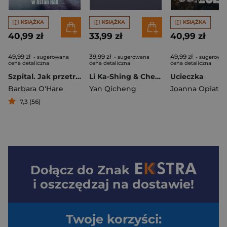
KSIĄŻKA
KSIĄŻKA
KSIĄŻKA
40,99 zł
33,99 zł
40,99 zł
49,99 zł
39,99 zł
49,99 zł
- sugerowana
- sugerowana
- sugerowa
cena detaliczna
cena detaliczna
cena detaliczna
Szpital. Jak przetrwałam tajne eksperymenty na dzieciach w Aston Hall
Li Ka-Shing & Cheung Kong Holdings. Historie sukcesu chińskich przedsiębiorców
Ucieczka
Barbara O'Hare
Yan Qicheng
7,3 (56)
Dołącz do
Znak
i oszczędzaj na dostawie!
Twoje korzyści: