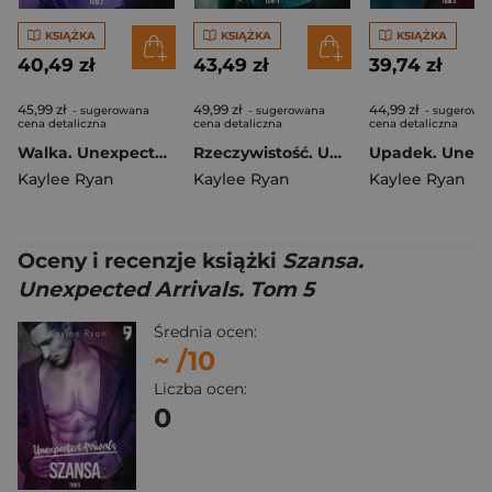
KSIĄŻKA
KSIĄŻKA
KSIĄŻKA
40,49 zł
43,49 zł
39,74 zł
45,99 zł
49,99 zł
44,99 zł
- sugerowana
- sugerowana
- sugerowa
cena detaliczna
cena detaliczna
cena detaliczna
Walka. Unexpected Arrivals. Tom 2
Rzeczywistość. Unexpected Arrivals. Tom 1
Kaylee Ryan
Kaylee Ryan
Kaylee Ryan
Oceny i recenzje książki
Szansa.
Unexpected Arrivals. Tom 5
Średnia ocen:
~
/10
Liczba ocen:
0