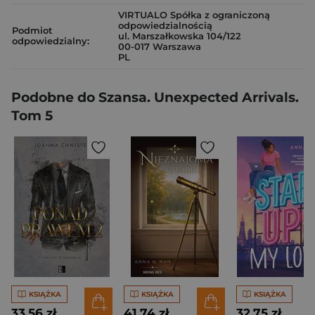
VIRTUALO Spółka z ograniczoną
odpowiedzialnością
Podmiot
ul. Marszałkowska 104/122
odpowiedzialny:
00-017 Warszawa
PL
Podobne do Szansa. Unexpected Arrivals.
Tom 5
KSIĄŻKA
KSIĄŻKA
KSIĄŻKA
33,56 zł
41,74 zł
32,75 zł