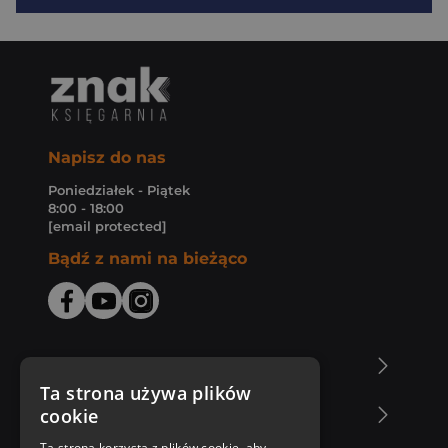
Napisz do nas
Poniedziałek - Piątek
8:00 - 18:00
[email protected]
Bądź z nami na bieżąco
O Księgarni Znak
Ta strona używa plików
cookie
Zakupy u nas
Ta strona korzysta z plików cookie, aby