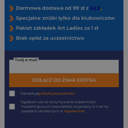
Darmowa dostawa od 99 zł z
Specjalne zniżki tylko dla klubowiczów
Pakiet zakładek Art Ladies za 1 zł
Brak opłat za uczestnictwo
Twój e-mail
DOŁĄCZ DO ZNAK EKSTRA
*
Akceptuję
politykę prywatności
*
Zgadzam się na otrzymywanie wiadomości
marketingowych (newsletter) na podany
e-mail
na
zasadach określonych w
regulaminie
.