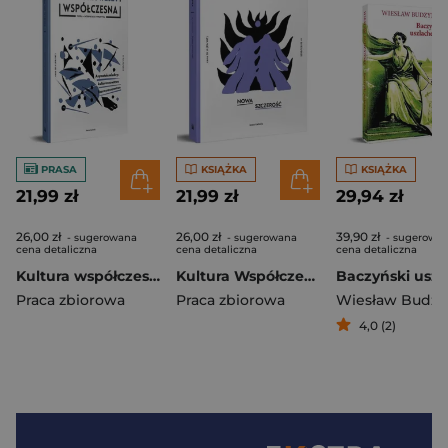
PRASA
KSIĄŻKA
KSIĄŻKA
21,99 zł
21,99 zł
29,94 zł
26,00 zł
26,00 zł
39,90 zł
- sugerowana
- sugerowana
- sugerowa
cena detaliczna
cena detaliczna
cena detaliczna
Kultura współczesna 1/2024
Kultura Współczesna 3/2025 Nowa szczerość
Praca zbiorowa
Praca zbiorowa
Wiesław Budzy
4,0 (2)