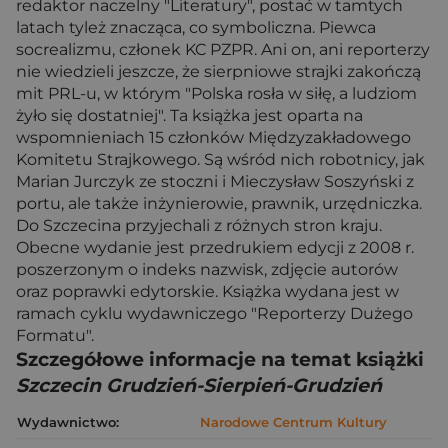
redaktor naczelny "Literatury", postać w tamtych
latach tyleż znacząca, co symboliczna. Piewca
socrealizmu, członek KC PZPR. Ani on, ani reporterzy
nie wiedzieli jeszcze, że sierpniowe strajki zakończą
mit PRL-u, w którym "Polska rosła w siłę, a ludziom
żyło się dostatniej". Ta książka jest oparta na
wspomnieniach 15 członków Międzyzakładowego
Komitetu Strajkowego. Są wśród nich robotnicy, jak
Marian Jurczyk ze stoczni i Mieczysław Soszyński z
portu, ale także inżynierowie, prawnik, urzędniczka.
Do Szczecina przyjechali z różnych stron kraju.
Obecne wydanie jest przedrukiem edycji z 2008 r.
poszerzonym o indeks nazwisk, zdjęcie autorów
oraz poprawki edytorskie. Książka wydana jest w
ramach cyklu wydawniczego "Reporterzy Dużego
Formatu".
Szczegółowe informacje na temat książki
Szczecin Grudzień-Sierpień-Grudzień
Wydawnictwo:
Narodowe Centrum Kultury