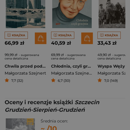
KSIĄŻKA
KSIĄŻKA
KSIĄŻKA
66,99 zł
40,59 zł
33,43 zł
99,99 zł
69,99 zł
49,90 zł
- sugerowana
- sugerowana
- sugerowa
cena detaliczna
cena detaliczna
cena detaliczna
Chwila przed podróżą. Reportaże z PRL
Chłodnia, czyli grzejnia. Małgorzata Szejnert w rozmowie z Dorotą Karaś i Markiem Sterlingowem
Wyspa Węży
Małgorzata Szejnert
Małgorzata Szejnert
,
Dorota Karaś
Małgorzata Sze
,
Ma
7,7 (32)
6,7 (30)
7,0 (149)
Oceny i recenzje książki
Szczecin
Grudzień-Sierpień-Grudzień
Średnia ocen:
~
/10