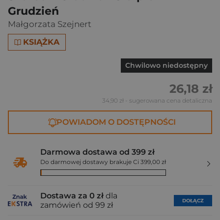
Grudzień
Małgorzata Szejnert
KSIĄŻKA
Chwilowo niedostępny
26,18 zł
34,90 zł
- sugerowana cena detaliczna
POWIADOM O DOSTĘPNOŚCI
Darmowa dostawa od 399 zł
Do darmowej dostawy brakuje Ci 399,00 zł
Dostawa za 0 zł
dla
DOŁĄCZ
zamówień od 99 zł