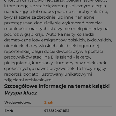
chorych umysłowo, nędzarzy, poligamistów, osoby,
które mogą się stać ciężarem publicznym, cierpią
na odrażające lub niebezpieczne choroby zakaźne,
były skazane za zbrodnie lub inne haniebne
przestępstwa, dopuściły się wykroczeń przeciw
moralności” oraz tych, którzy nie mieli pieniędzy na
podróż w głąb kraju. Autorka nie tylko śledzi
dramatyczne losy emigrantów polskich, żydowskich,
niemieckich czy włoskich, ale dzięki ogromnej
reporterskiej pasji i dociekliwości ożywia postaci
pracowników stacji na Ellis Island - lekarzy,
pielęgniarek, komisarzy, tłumaczy oraz opiekunek
społecznych, a nawet przyzwoitek. To fascynujący
reportaż, bogato ilustrowany unikatowymi
zdjęciami archiwalnymi.
Szczegółowe informacje na temat książki
Wyspa klucz
Wydawnictwo:
Znak
EAN:
9788324011612