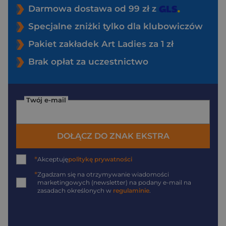
Darmowa dostawa od 99 zł z
Specjalne zniżki tylko dla klubowiczów
Pakiet zakładek Art Ladies za 1 zł
Brak opłat za uczestnictwo
Twój e-mail
DOŁĄCZ DO ZNAK EKSTRA
*
Akceptuję
politykę prywatności
*
Zgadzam się na otrzymywanie wiadomości
marketingowych (newsletter) na podany
e-mail
na
zasadach określonych w
regulaminie
.