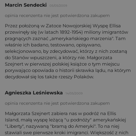
Marcin Sendecki
05/05/2009
opinia recenzenta nie jest potwierdzona zakupem
Przez położoną w Zatoce Nowojorskiej Wyspę Ellisa
przewinęły się (w latach 1892-1954) miliony imigrantów
pragnących zaznać „amerykańskiego marzenia". Tam
właśnie ich badano, testowano, opisywano,
selekcjonowano, by zdecydować, którzy z nich zostaną
do Stanów wpuszczeni, a którzy nie. Małgorzata
Szejnert w pierwszej polskiej książce o tym miejscu
porywająco opowiada o historii skrawka lądu, na którym
decydował się los także rzeszy Polaków.
Agnieszka Leśniewska
14/05/2009
opinia recenzenta nie jest potwierdzona zakupem
Małgorzata Szejnert zabiera nas w podróż na Ellis
Island, małą wyspę leżącą "u podnóży" amerykańskiej
"Liberty", nazywaną "bramą do Ameryki". To na niej
stawiali swe pierwsze kroki imigranci. Większość z nich