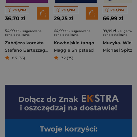
KSIĄŻKA
KSIĄŻKA
KSIĄŻKA
36,70 zł
29,25 zł
66,99 zł
54,99 zł
64,99 zł
99,99 zł
- sugerowana
- sugerowana
- sugerowa
cena detaliczna
cena detaliczna
cena detaliczna
Zabójcza korekta
Kowbojskie tango
Stefano Bartezzaghi
,
Pier Mauro Tamburini
Maggie Shipstead
Michael Spitzer
8,7 (35)
7,2 (75)
Dołącz do
Znak
i oszczędzaj na dostawie!
Twoje korzyści: