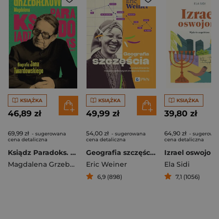
KSIĄŻKA
KSIĄŻKA
KSIĄŻKA
46,89 zł
49,99 zł
39,80 zł
69,99 zł
54,00 zł
64,90 zł
- sugerowana
- sugerowana
- sugerowa
cena detaliczna
cena detaliczna
cena detaliczna
Ksiądz Paradoks. Biografia księdza Jana Twardowskiego [2025]
Geografia szczęścia W poszukiwaniu najszczęśliwszych miejsc na świecie
Izrael oswojon
Magdalena Grzebałkowska
Eric Weiner
Ela Sidi
6,9 (898)
7,1 (1056)