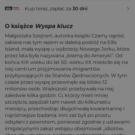
Kup teraz, zapłać za
30 dni
O książce
Wyspa klucz
Małgorzata Szejnert, autorka książki Czarny ogród,
zabiera nas tym razem w daleką podróż na Ellis
Island, małą wyspę u wybrzeży Nowego Jorku, która
przez lata była nazywana „bramą do Ameryki”. Od
końca XIX wieku do lat 50. wieku XX mieściło się na
niej centrum przyjmowania imigrantów
przybywających do Stanów Zjednoczonych. W tym
czasie przez wyspę przewinęło się blisko 12
milionów osób. Większość przebywała na niej
zaledwie kilka godzin. Ci, którzy mieli mniej
szczęścia, spędzali tam nawet do kilkunastu
miesięcy, przechodząc długotrwałą kwarantannę i
najróżniejsze badania. Inni zaś byli po prostu
odsyłani z powrotem, ponieważ zgodnie z ustawami
imigracyjnymi zakaz wstępu obejmował: „idiotów,