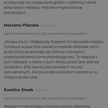
przebywała na wyspie parę godzin, niektórzy nawet
kilkanaście miesięcy. Historie imigrantów są
poruszające.
Marzena Pilarska
02/10/2009
opinia recenzenta nie jest potwierdzona zakupem
„Wyspa klucz" Małgorzaty Szejnert to niezwykła książka.
Tytułowa wyspa Ellis Island to maleńki skrawek ziemi,
przez który przewinęły się miliony marzące o
urzeczywistnieniu amerykańskiego snu. To książka o
tych ludziach, a także o tych, którzy przez lata stali się
symbolem Ellis Island: pracownikach na niej
zatrudnionych. Ale to przede wszystkim podróż w to
miejsce przez czas.
Ewelina Siwek
02/07/2010
opinia recenzenta nie jest potwierdzona zakupem
Najpierw miał miejsce mozolny proces zbierania