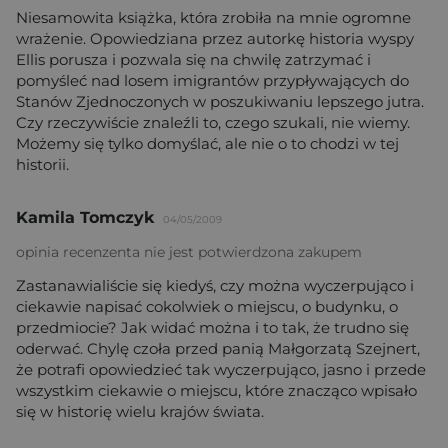
Niesamowita książka, która zrobiła na mnie ogromne
wrażenie. Opowiedziana przez autorkę historia wyspy
Ellis porusza i pozwala się na chwilę zatrzymać i
pomyśleć nad losem imigrantów przypływających do
Stanów Zjednoczonych w poszukiwaniu lepszego jutra.
Czy rzeczywiście znaleźli to, czego szukali, nie wiemy.
Możemy się tylko domyślać, ale nie o to chodzi w tej
historii.
Kamila Tomczyk
04/05/2009
opinia recenzenta nie jest potwierdzona zakupem
Zastanawialiście się kiedyś, czy można wyczerpująco i
ciekawie napisać cokolwiek o miejscu, o budynku, o
przedmiocie? Jak widać można i to tak, że trudno się
oderwać. Chylę czoła przed panią Małgorzatą Szejnert,
że potrafi opowiedzieć tak wyczerpująco, jasno i przede
wszystkim ciekawie o miejscu, które znacząco wpisało
się w historię wielu krajów świata.