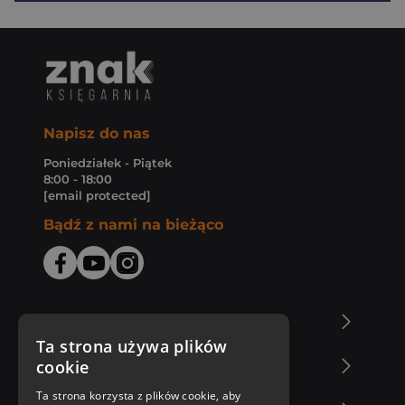
Napisz do nas
Poniedziałek - Piątek
8:00 - 18:00
[email protected]
Bądź z nami na bieżąco
O Księgarni Znak
Ta strona używa plików
cookie
Zakupy u nas
Ta strona korzysta z plików cookie, aby