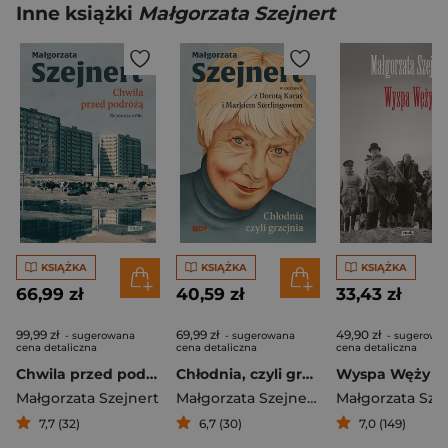
Inne książki
Małgorzata Szejnert
KSIĄŻKA
KSIĄŻKA
KSIĄŻKA
66,99 zł
40,59 zł
33,43 zł
99,99 zł
69,99 zł
49,90 zł
- sugerowana
- sugerowana
- sugerowa
cena detaliczna
cena detaliczna
cena detaliczna
Chwila przed podróżą. Reportaże z PRL
Chłodnia, czyli grzejnia. Małgorzata Szejnert w rozmowie z Dorotą Karaś i Markiem Sterlingowem
Wyspa Węży
Małgorzata Szejnert
Małgorzata Szejnert
,
Dorota Karaś
Małgorzata Sze
,
Ma
7,7 (32)
6,7 (30)
7,0 (149)