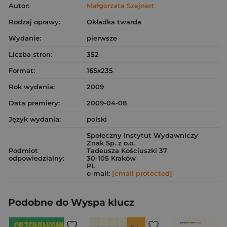
Autor:
Małgorzata Szejnert
Rodzaj oprawy:
Okładka twarda
Wydanie:
pierwsze
Liczba stron:
352
Format:
165x235
Rok wydania:
2009
Data premiery:
2009-04-08
Język wydania:
polski
Społeczny Instytut Wydawniczy
Znak Sp. z o.o.
Podmiot
Tadeusza Kościuszki 37
odpowiedzialny:
30-105 Kraków
PL
e-mail:
[email protected]
Podobne do Wyspa klucz