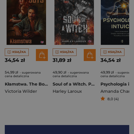
KSIĄŻKA
KSIĄŻKA
KSIĄŻKA
34,54 zł
31,89 zł
34,54 zł
54,99 zł
49,90 zł
49,99 zł
- sugerowana
- sugerowana
- sugerowa
cena detaliczna
cena detaliczna
cena detaliczna
Kłamstwa. The Bourbon Boys
Soul of a Witch. Przeklęte dusze. Tom 3
Victoria Wilder
Harley Laroux
Amanda Charle
8,0 (4)