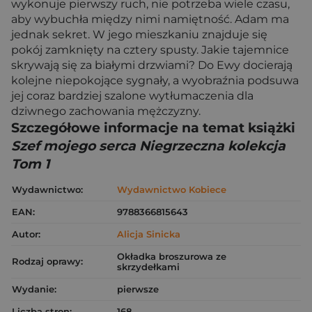
wykonuje pierwszy ruch, nie potrzeba wiele czasu,
aby wybuchła między nimi namiętność. Adam ma
jednak sekret. W jego mieszkaniu znajduje się
pokój zamknięty na cztery spusty. Jakie tajemnice
skrywają się za białymi drzwiami? Do Ewy docierają
kolejne niepokojące sygnały, a wyobraźnia podsuwa
jej coraz bardziej szalone wytłumaczenia dla
dziwnego zachowania mężczyzny.
Szczegółowe informacje na temat książki
Szef mojego serca Niegrzeczna kolekcja
Tom 1
Wydawnictwo:
Wydawnictwo Kobiece
EAN:
9788366815643
Autor:
Alicja Sinicka
Okładka broszurowa ze
Rodzaj oprawy:
skrzydełkami
Wydanie:
pierwsze
Liczba stron:
168