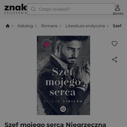
Czego szukasz?
Konto
Katalog
Romans
Literatura erotyczna
Szef m
Szef mojego serca Niegrzeczna