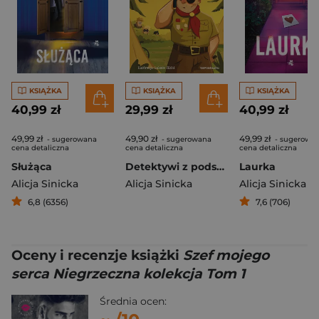
KSIĄŻKA
KSIĄŻKA
KSIĄŻKA
40,99 zł
29,99 zł
40,99 zł
49,99 zł
49,90 zł
49,99 zł
- sugerowana
- sugerowana
- sugerowa
cena detaliczna
cena detaliczna
cena detaliczna
Służąca
Detektywi z podstawówki. Tajemnica druha Bączka
Laurka
Alicja Sinicka
Alicja Sinicka
Alicja Sinicka
6,8 (6356)
7,6 (706)
Oceny i recenzje książki
Szef mojego
serca Niegrzeczna kolekcja Tom 1
Średnia ocen: