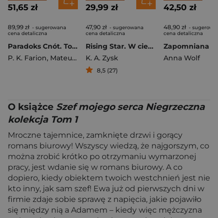
51,65 zł
29,99 zł
42,50 zł
89,99 zł
47,90 zł
48,90 zł
- sugerowana
- sugerowana
- sugerowa
cena detaliczna
cena detaliczna
cena detaliczna
Paradoks Cnót. Tom 2
Rising Star. W cieniu jego sławy
P. K. Farion
,
Mateusz Gostyński
K. A. Zysk
Anna Wolf
8,5 (27)
O książce
Szef mojego serca Niegrzeczna
kolekcja Tom 1
Mroczne tajemnice, zamknięte drzwi i gorący
romans biurowy! Wszyscy wiedzą, że najgorszym, co
można zrobić krótko po otrzymaniu wymarzonej
pracy, jest wdanie się w romans biurowy. A co
dopiero, kiedy obiektem twoich westchnień jest nie
kto inny, jak sam szef! Ewa już od pierwszych dni w
firmie zdaje sobie sprawę z napięcia, jakie pojawiło
się między nią a Adamem – kiedy więc mężczyzna