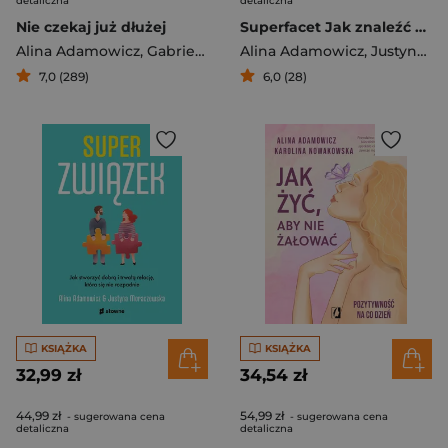
detaliczna
detaliczna
Nie czekaj już dłużej
Superfacet Jak znaleźć właściwego mężczyznę
Alina Adamowicz
,
Gabriela Gargaś
Alina Adamowicz
,
Justyna Moraczewska
7,0 (289)
6,0 (28)
KSIĄŻKA
KSIĄŻKA
32,99 zł
34,54 zł
44,99 zł
54,99 zł
- sugerowana cena
- sugerowana cena
detaliczna
detaliczna