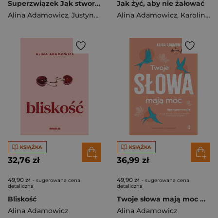
Superzwiązek Jak stworzyć dobrą i trwałą relację
Jak żyć, aby nie żałować
Alina Adamowicz
,
Justyna Moraczewska
Alina Adamowicz
,
Karolina Nowakowska
KSIĄŻKA
KSIĄŻKA
32,76 zł
36,99 zł
49,90 zł
49,90 zł
- sugerowana cena
- sugerowana cena
detaliczna
detaliczna
Bliskość
Twoje słowa mają moc Dodają skrzydeł, inspirują do działania i zmiany życia na lepsze
Alina Adamowicz
Alina Adamowicz