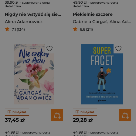
39,90 zł
49,90 zł
- sugerowana cena
- sugerowana cena
detaliczna
detaliczna
Nigdy nie wstydź się siebie
Piekielnie szczere
Alina Adamowicz
Gabriela Gargaś
,
Alina Adamowicz
7,1 (134)
6,6 (211)
KSIĄŻKA
KSIĄŻKA
37,45 zł
29,28 zł
44,99 zł
44,99 zł
- sugerowana cena
- sugerowana cena