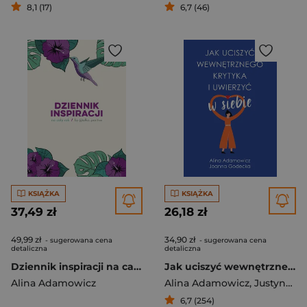
8,1 (17)
6,7 (46)
KSIĄŻKA
KSIĄŻKA
37,49 zł
26,18 zł
49,99 zł
34,90 zł
- sugerowana cena
- sugerowana cena
detaliczna
detaliczna
Dziennik inspiracji na cały rok by @alka_positive
Jak uciszyć wewnętrznego krytyka i uwierzyć w siebie
Alina Adamowicz
Alina Adamowicz
,
Justyna Moraczewska
6,7 (254)