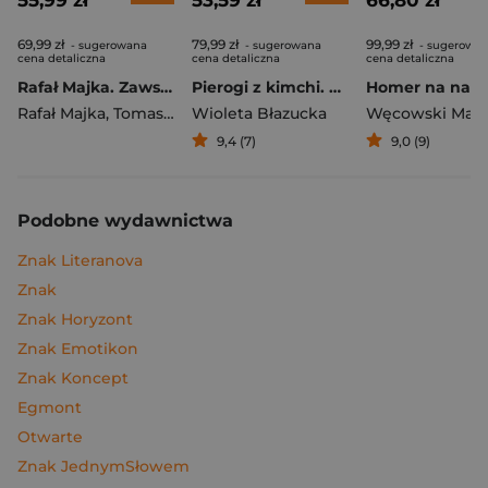
55,99 zł
53,59 zł
66,80 zł
69,99 zł
79,99 zł
99,99 zł
- sugerowana
- sugerowana
- sugerowa
cena detaliczna
cena detaliczna
cena detaliczna
Rafał Majka. Zawsze z przodu. Rozmawia Tomasz Kalemba - książka z autografem
Pierogi z kimchi. Moje ulubione azjatyckie przepisy
Rafał Majka
,
Tomasz Kalemba
Wioleta Błazucka
Węcowski Mar
9,4 (7)
9,0 (9)
Podobne wydawnictwa
Znak Literanova
Znak
Znak Horyzont
Znak Emotikon
Znak Koncept
Egmont
Otwarte
Znak JednymSłowem