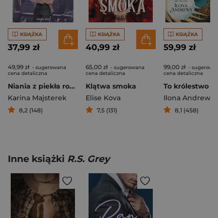
KSIĄŻKA
KSIĄŻKA
KSIĄŻKA
37,99 zł
40,99 zł
59,99 zł
49,99 zł
65,00 zł
99,00 zł
- sugerowana
- sugerowana
- sugerowa
cena detaliczna
cena detaliczna
cena detaliczna
Niania z piekła rodem
Klątwa smoka
Karina Majsterek
Elise Kova
Ilona Andrews
8,2 (148)
7,5 (131)
8,1 (458)
Inne książki
R.S. Grey