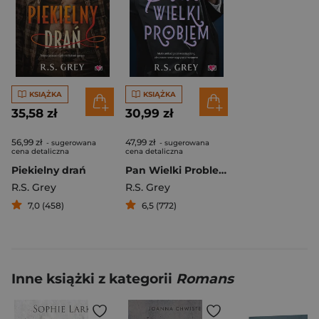
KSIĄŻKA
KSIĄŻKA
35,58 zł
30,99 zł
56,99 zł
47,99 zł
- sugerowana
- sugerowana
cena detaliczna
cena detaliczna
Piekielny drań
Pan Wielki Problem
R.S. Grey
R.S. Grey
7,0 (458)
6,5 (772)
Inne książki z kategorii
Romans