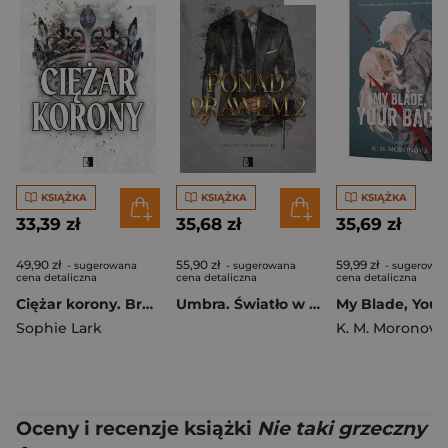
KSIĄŻKA
KSIĄŻKA
KSIĄŻKA
33,39 zł
35,68 zł
35,69 zł
49,90 zł
55,90 zł
59,99 zł
- sugerowana
- sugerowana
- sugerowa
cena detaliczna
cena detaliczna
cena detaliczna
Ciężar korony. Brutalne dziedzictwo. Tom 6
Umbra. Światło w ciemności. Synowie Umbry. Tom 2
Sophie Lark
K. M. Moronova
Oceny i recenzje książki
Nie taki grzeczny