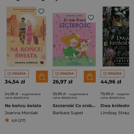
KSIĄŻKA
KSIĄŻKA
KSIĄŻKA
34,54 zł
26,97 zł
44,96 zł
54,99 zł
39,99 zł
79,99 zł
- sugerowana
- sugerowana
- sugerowa
cena detaliczna
cena detaliczna
cena detaliczna
Na końcu świata
Szczerość Co zrobi Frania? Tom 6
Joanna Mordak
Barbara Supeł
Lindsay Straub
6,8 (217)