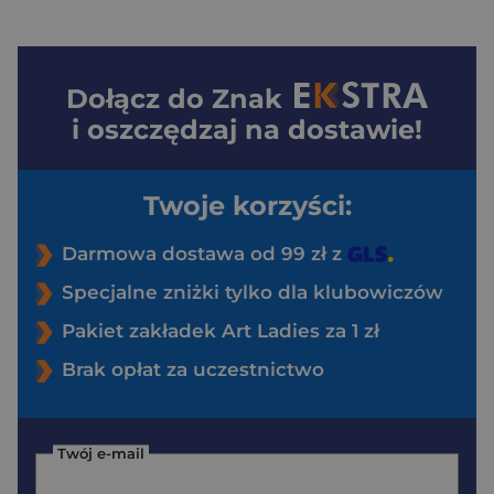
Dołącz do
Znak
i oszczędzaj na dostawie!
Twoje korzyści:
Darmowa dostawa od 99 zł z
Specjalne zniżki tylko dla klubowiczów
Pakiet zakładek Art Ladies za 1 zł
Brak opłat za uczestnictwo
Twój e-mail