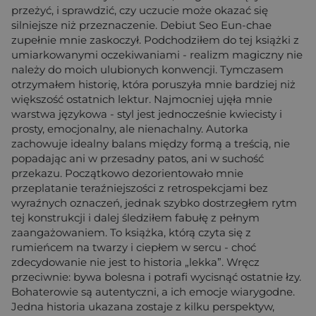
przeżyć, i sprawdzić, czy uczucie może okazać się
silniejsze niż przeznaczenie. Debiut Seo Eun-chae
zupełnie mnie zaskoczył. Podchodziłem do tej książki z
umiarkowanymi oczekiwaniami - realizm magiczny nie
należy do moich ulubionych konwencji. Tymczasem
otrzymałem historię, która poruszyła mnie bardziej niż
większość ostatnich lektur. Najmocniej ujęła mnie
warstwa językowa - styl jest jednocześnie kwiecisty i
prosty, emocjonalny, ale nienachalny. Autorka
zachowuje idealny balans między formą a treścią, nie
popadając ani w przesadny patos, ani w suchość
przekazu. Początkowo dezorientowało mnie
przeplatanie teraźniejszości z retrospekcjami bez
wyraźnych oznaczeń, jednak szybko dostrzegłem rytm
tej konstrukcji i dalej śledziłem fabułę z pełnym
zaangażowaniem. To książka, którą czyta się z
rumieńcem na twarzy i ciepłem w sercu - choć
zdecydowanie nie jest to historia „lekka”. Wręcz
przeciwnie: bywa bolesna i potrafi wycisnąć ostatnie łzy.
Bohaterowie są autentyczni, a ich emocje wiarygodne.
Jedna historia ukazana zostaje z kilku perspektyw,