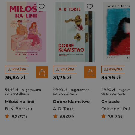
KSIĄŻKA
KSIĄŻKA
KSIĄŻKA
36,84 zł
31,75 zł
35,95 zł
54,99 zł
49,90 zł
49,90 zł
- sugerowana
- sugerowana
- sugerowa
cena detaliczna
cena detaliczna
cena detaliczna
Miłość na linii
Dobre kłamstwo
Gniazdo
B. K. Borison
A. R. Torre
Odonnell Roisi
8,2 (274)
6,9 (239)
7,8 (304)