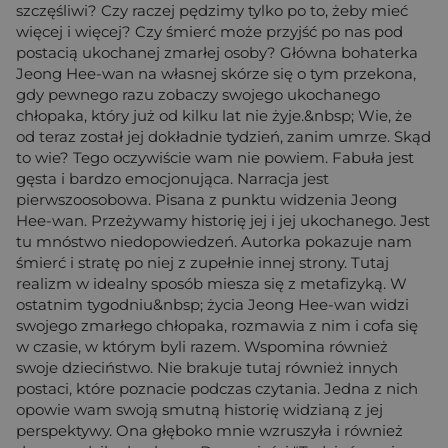
szczęśliwi? Czy raczej pędzimy tylko po to, żeby mieć
więcej i więcej? Czy śmierć może przyjść po nas pod
postacią ukochanej zmarłej osoby? Główna bohaterka
Jeong Hee-wan na własnej skórze się o tym przekona,
gdy pewnego razu zobaczy swojego ukochanego
chłopaka, który już od kilku lat nie żyje.&nbsp; Wie, że
od teraz został jej dokładnie tydzień, zanim umrze. Skąd
to wie? Tego oczywiście wam nie powiem. Fabuła jest
gęsta i bardzo emocjonująca. Narracja jest
pierwszoosobowa. Pisana z punktu widzenia Jeong
Hee-wan. Przeżywamy historię jej i jej ukochanego. Jest
tu mnóstwo niedopowiedzeń. Autorka pokazuje nam
śmierć i stratę po niej z zupełnie innej strony. Tutaj
realizm w idealny sposób miesza się z metafizyką. W
ostatnim tygodniu&nbsp; życia Jeong Hee-wan widzi
swojego zmarłego chłopaka, rozmawia z nim i cofa się
w czasie, w którym byli razem. Wspomina również
swoje dzieciństwo. Nie brakuje tutaj również innych
postaci, które poznacie podczas czytania. Jedna z nich
opowie wam swoją smutną historię widzianą z jej
perspektywy. Ona głęboko mnie wzruszyła i również