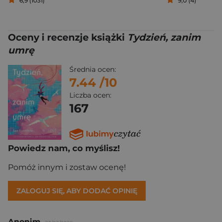
6,9 (1031)
9,0 (4)
Oceny i recenzje książki
Tydzień, zanim
umrę
Średnia ocen:
7.44
/10
Liczba ocen:
167
Powiedz nam, co myślisz!
Pomóż innym i zostaw ocenę!
ZALOGUJ SIĘ, ABY DODAĆ OPINIĘ
Anonim