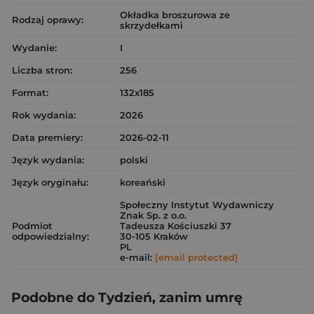
Okładka broszurowa ze
Rodzaj oprawy:
skrzydełkami
Wydanie:
I
Liczba stron:
256
Format:
132x185
Rok wydania:
2026
Data premiery:
2026-02-11
Język wydania:
polski
Język oryginału:
koreański
Społeczny Instytut Wydawniczy
Znak Sp. z o.o.
Podmiot
Tadeusza Kościuszki 37
odpowiedzialny:
30-105 Kraków
PL
e-mail:
[email protected]
Podobne do Tydzień, zanim umrę