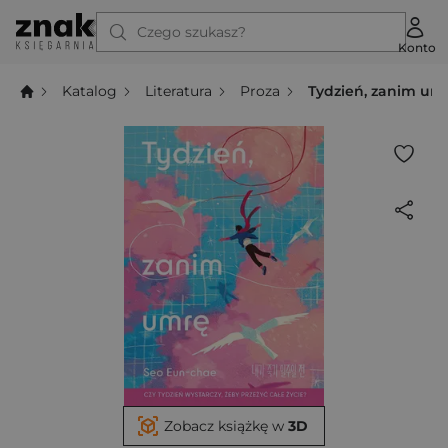
Czego szukasz?
Konto
Katalog
Literatura
Proza
Tydzień, zanim um
Zobacz książkę w
3D