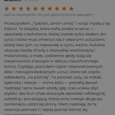
23/02/2026
Twoja ocena: Beznadziejna 1/10"
Twoja ocena: Bardzo słaba 2/10"
Twoja ocena: Słaba 3/10"
Twoja ocena: Może być 4/10"
Twoja ocena: Przeciętna 5/10"
Twoja ocena: Dobra 6/10"
Twoja ocena: Bardzo dobra 7/10"
Twoja ocena: Rewelacyjna 8/10
Twoja ocena: Wybitna 9/10
Twoja ocena: Arcydzieło
opinia recenzenta nie jest potwierdzona zakupem
Przeczytałam „Tydzień, zanim umrę” i wciąż myślę o tej
historii. To książka, która trafia prosto w serce —
opowiada o bohaterce, której zostało tylko siedem dni
życia i która musi zmierzyć się z własnymi uczuciami,
stratą oraz tym, co naprawdę w życiu ważne. Autorka
ukazuje każdą chwilę z niezwykłą wrażliwością i
melancholią, a małe, codzienne gesty stają się
niesamowicie znaczące w obliczu nieuchronnego
końca. Czytając, poczułam ciężar niepowetowanych
słów i niewypowiedzianych uczuć, które tak często
odkładamy „na później”. Ta powieść uczy, że miłość,
tęsknota i relacje — mimo bólu — potrafią dawać
nadzieję i sens nawet wtedy, gdy czas ucieka zbyt
szybko. Seo Eun-chae stworzyła opowieść refleksyjną,
subtelną i poruszającą, której echo zostaje długo po
zamknięciu ostatniej strony. Mam nadzieję, że ta
recenzja pomoże Ci lepiej poznać klimat tej
wzruszającej lektury.