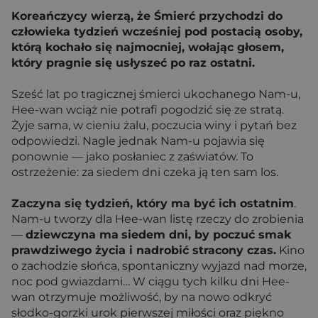
Koreańczycy wierzą, że Śmierć przychodzi do
człowieka tydzień wcześniej pod postacią osoby,
którą kochało się najmocniej, wołając głosem,
który pragnie się usłyszeć po raz ostatni.
Sześć lat po tragicznej śmierci ukochanego Nam-u,
Hee-wan wciąż nie potrafi pogodzić się ze stratą.
Żyje sama, w cieniu żalu, poczucia winy i pytań bez
odpowiedzi. Nagle jednak Nam-u pojawia się
ponownie — jako posłaniec z zaświatów. To
ostrzeżenie: za siedem dni czeka ją ten sam los.
Zaczyna się tydzień, który ma być ich ostatnim
.
Nam-u tworzy dla Hee-wan listę rzeczy do zrobienia
—
dziewczyna ma
siedem dni, by poczuć smak
prawdziwego życia i nadrobić stracony czas.
Kino
o zachodzie słońca, spontaniczny wyjazd nad morze,
noc pod gwiazdami… W ciągu tych kilku dni Hee-
wan otrzymuje możliwość, by na nowo odkryć
słodko-gorzki urok pierwszej miłości oraz piękno