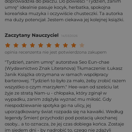
doprowadziła do płaczu. Do powieści "Tydzień, zanim
umrę" idealnie pasuje kocyk, herbatka, spokojna
koreańska muzyka i oczywiście chusteczki. Ta autorka
ma duży potencjał. Jestem ciekawa jej kolejnej książki.
Zaczytany Nauczyciel
14/03/2026
Twoja ocena: Beznadziejna 1/10"
Twoja ocena: Bardzo słaba 2/10"
Twoja ocena: Słaba 3/10"
Twoja ocena: Może być 4/10"
Twoja ocena: Przeciętna 5/10"
Twoja ocena: Dobra 6/10"
Twoja ocena: Bardzo dobra 7/10"
Twoja ocena: Rewelacyjna 8/10
Twoja ocena: Wybitna 9/10
Twoja ocena: Arcydzieło
opinia recenzenta nie jest potwierdzona zakupem
"Tydzień, zanim umrę" autorstwa Seo Eun-chae
(Wydawnictwo Znak Literanova) Tłumaczenie: Łukasz
Janik Książka otrzymana w ramach współpracy
barterowej. "Tydzień to było za mało, żeby zrobić razem
wszystko o czym marzyłem." Hee-wan od sześciu lat
żyje ze stratą Nam-u - chłopaka, który zginął w
wypadku, zanim zdążyła wyznać mu miłość. Gdy
niespodziewanie spotyka go na ulicy, jej
uporządkowany świat rozpada się na kawałki. Według
legendy Śmierć przychodzi pod postacią ukochanej
osoby… a to oznacza, że jej czas dobiega końca. Zostaje
im siedem dni - by nadrobić to, czego nie zdążyli