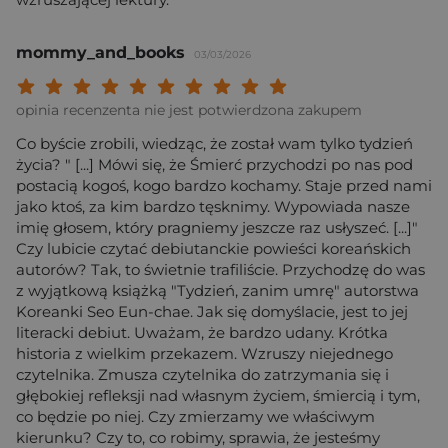
mommy_and_books
03/03/2026
Twoja ocena: Beznadziejna 1/10"
Twoja ocena: Bardzo słaba 2/10"
Twoja ocena: Słaba 3/10"
Twoja ocena: Może być 4/10"
Twoja ocena: Przeciętna 5/10"
Twoja ocena: Dobra 6/10"
Twoja ocena: Bardzo dobra 7/10"
Twoja ocena: Rewelacyjna 8/10
Twoja ocena: Wybitna 9/10
Twoja ocena: Arcydzieło
opinia recenzenta nie jest potwierdzona zakupem
Co byście zrobili, wiedząc, że został wam tylko tydzień
życia? " [...] Mówi się, że Śmierć przychodzi po nas pod
postacią kogoś, kogo bardzo kochamy. Staje przed nami
jako ktoś, za kim bardzo tęsknimy. Wypowiada nasze
imię głosem, który pragniemy jeszcze raz usłyszeć. [...]"
Czy lubicie czytać debiutanckie powieści koreańskich
autorów? Tak, to świetnie trafiliście. Przychodzę do was
z wyjątkową książką "Tydzień, zanim umrę" autorstwa
Koreanki Seo Eun-chae. Jak się domyślacie, jest to jej
literacki debiut. Uważam, że bardzo udany. Krótka
historia z wielkim przekazem. Wzruszy niejednego
czytelnika. Zmusza czytelnika do zatrzymania się i
głębokiej refleksji nad własnym życiem, śmiercią i tym,
co będzie po niej. Czy zmierzamy we właściwym
kierunku? Czy to, co robimy, sprawia, że jesteśmy