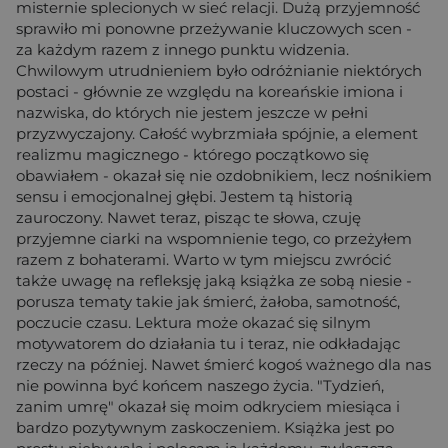
misternie splecionych w sieć relacji. Dużą przyjemność
sprawiło mi ponowne przeżywanie kluczowych scen -
za każdym razem z innego punktu widzenia.
Chwilowym utrudnieniem było odróżnianie niektórych
postaci - głównie ze względu na koreańskie imiona i
nazwiska, do których nie jestem jeszcze w pełni
przyzwyczajony. Całość wybrzmiała spójnie, a element
realizmu magicznego - którego początkowo się
obawiałem - okazał się nie ozdobnikiem, lecz nośnikiem
sensu i emocjonalnej głębi. Jestem tą historią
zauroczony. Nawet teraz, pisząc te słowa, czuję
przyjemne ciarki na wspomnienie tego, co przeżyłem
razem z bohaterami. Warto w tym miejscu zwrócić
także uwagę na refleksję jaką książka ze sobą niesie -
porusza tematy takie jak śmierć, żałoba, samotność,
poczucie czasu. Lektura może okazać się silnym
motywatorem do działania tu i teraz, nie odkładając
rzeczy na później. Nawet śmierć kogoś ważnego dla nas
nie powinna być końcem naszego życia. "Tydzień,
zanim umrę" okazał się moim odkryciem miesiąca i
bardzo pozytywnym zaskoczeniem. Książka jest po