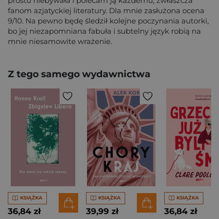
prostu niebywała i polecam ją każdemu, zwłaszcza
fanom azjatyckiej literatury. Dla mnie zasłużona ocena
9/10. Na pewno będę śledził kolejne poczynania autorki,
bo jej niezapomniana fabuła i subtelny język robią na
mnie niesamowite wrażenie.
Z tego samego wydawnictwa
KSIĄŻKA
KSIĄŻKA
KSIĄŻKA
36,84 zł
39,99 zł
36,84 zł