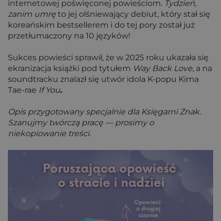
internetowej poświęconej powieściom.
Tydzień,
zanim umrę
to jej olśniewający debiut, który stał się
koreańskim bestsellerem i do tej pory został już
przetłumaczony na 10 języków!
Sukces powieści sprawił, że w 2025 roku ukazała się
ekranizacja książki pod tytułem
Way Back Love
, a na
soundtracku znalazł się utwór idola K-popu Kima
Tae-rae
If You
.
Opis przygotowany specjalnie dla Księgarni Znak.
Szanujmy twórczą pracę — prosimy o
niekopiowanie treści.