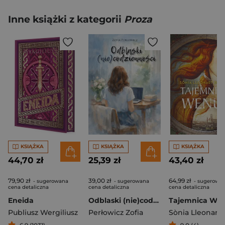
Inne książki z kategorii
Proza
KSIĄŻKA
KSIĄŻKA
KSIĄŻKA
44,70 zł
25,39 zł
43,40 zł
79,90 zł
39,00 zł
64,99 zł
- sugerowana
- sugerowana
- sugerowa
cena detaliczna
cena detaliczna
cena detaliczna
Eneida
Odblaski (nie)codzienności
Tajemnica We
Publiusz Wergiliusz
Perłowicz Zofia