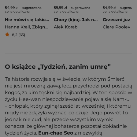
54,99 zł
59,99 zł
54,99 zł
- sugerowana
- sugerowana
- sugerowa
cena detaliczna
cena detaliczna
cena detaliczna
Nie mówi się takich rzeczy
Chory (k)raj. Jak naprawdę żyje się w Ameryce
Hanna Krall
,
Zbigniew Libera
Alek Korab
Clare Pooley
8,2 (63)
O książce „Tydzień, zanim umrę”
Ta historia rozwija się w świecie, w którym Śmierć
nie jest mroczną zjawą, lecz przychodzi pod postacią
kogoś, za kim tęskni się najbardziej. W ten sposób w
życiu Hee-wan niespodziewanie pojawia się Nam-u
– chłopak, który zginął sześć lat wcześniej i któremu
nigdy nie zdążyła wyznać, co czuje. Jego powrót to
jednak nie cud, ale przede wszystkim wyrok:
oznacza, że głównej bohaterce pozostał dokładnie
tydzień życia.
Eun-chae Seo
z niezwykłą