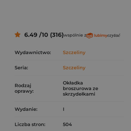
6.49 /10 (316)
wspólnie z
Wydawnictwo:
Szczeliny
Seria:
Szczeliny
Okładka
Rodzaj
broszurowa ze
oprawy:
skrzydełkami
Wydanie:
I
Liczba stron:
504