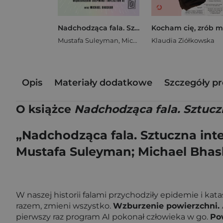
Nadchodząca fala. Sztuczna inteligencja, władza i najważniejszy dylemat ludzkości w XXI wieku
Mustafa Suleyman
,
Michael Bhaskar
Klaudia Ziółkowska
Opis
Materiały dodatkowe
Szczegóły p
O książce
Nadchodząca fala. Sztuczn
„Nadchodząca fala. Sztuczna inte
Mustafa Suleyman; Michael Bhas
W naszej historii falami przychodziły epidemie i kat
razem, zmieni wszystko.
Wzburzenie powierzchni.
pierwszy raz program AI pokonał człowieka w go.
Pow