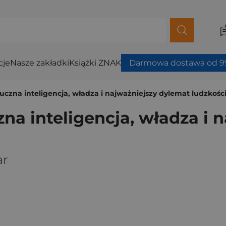
cje
Nasze zakładki
Książki ZNAK
Darmowa dostawa od 99
uczna inteligencja, władza i najważniejszy dylemat ludzkośc
na inteligencja, władza i 
ar