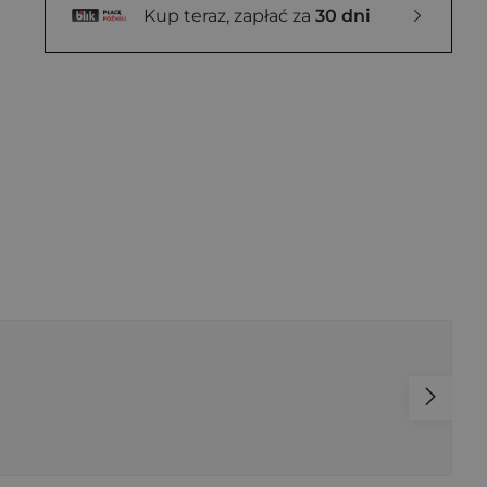
Kup teraz, zapłać za
30 dni