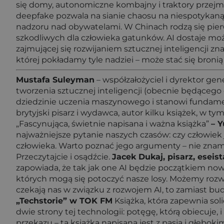
się domy, autonomiczne kombajny i traktory przejm
deepfake pozwala na sianie chaosu na niespotykaną
nadzoru nad obywatelami. W Chinach rodzą się pier
szkodliwych dla człowieka gatunków. AI dostaje mo
zajmującej się rozwijaniem sztucznej inteligencji z
której pokładamy tyle nadziei – może stać się bronią
Mustafa Suleyman
– współzałożyciel i dyrektor gen
tworzenia sztucznej inteligencji (obecnie będącego
dziedzinie uczenia maszynowego i stanowi fundamen
brytyjski pisarz i wydawca, autor kilku książek, w t
„Fascynująca, świetnie napisana i ważna książka”
– Y
najważniejsze pytanie naszych czasów: czy człowiek
człowieka. Warto poznać jego argumenty – nie znam si
Przeczytajcie i osądźcie.
Jacek Dukaj, pisarz, eseis
zapowiada, że tak jak one AI będzie początkiem nowe
których mogą się potoczyć nasze losy. Możemy rozwi
czekają nas w związku z rozwojem AI, to zamiast bud
„Techstorie” w TOK FM
Książka, która zapewnia sol
dwie strony tej technologii: potęgę, którą obiecuje,
przekazu – ta książka napisana jest z pasją i głę