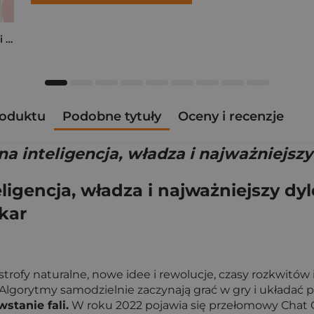
Kocham cię, zrób mi przelew. Historie o miłości, która kosztowała miliony, zdrowie, a nawet życie
roduktu
Podobne tytuły
Oceny i recenzje
a inteligencja, władza i najważniejsz
ligencja, władza i najważniejszy dy
kar
astrofy naturalne, nowe idee i rewolucje, czasy rozkwitó
Algorytmy samodzielnie zaczynają grać w gry i układać 
stanie fali.
W roku 2022 pojawia się przełomowy Chat G