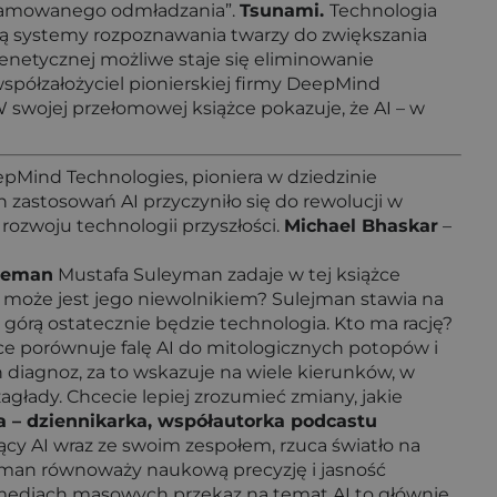
ogramowanego odmładzania”.
Tsunami.
Technologia
ją systemy rozpoznawania twarzy do zwiększania
enetycznej możliwe staje się eliminowanie
półzałożyciel pionierskiej firmy DeepMind
W swojej przełomowej książce pokazuje, że AI – w
eepMind Technologies, pioniera w dziedzinie
 zastosowań AI przyczyniło się do rewolucji w
ozwoju technologii przyszłości.
Michael Bhaskar
–
neman
Mustafa Suleyman zadaje w tej książce
y może jest jego niewolnikiem? Sulejman stawia na
e górą ostatecznie będzie technologia. Kto ma rację?
ce porównuje falę AI do mitologicznych potopów i
 diagnoz, za to wskazuje na wiele kierunków, w
łady. Chcecie lepiej zrozumieć zmiany, jakie
 – dziennikarka, współautorka podcastu
jący AI wraz ze swoim zespołem, rzuca światło na
uleyman równoważy naukową precyzję i jasność
w mediach masowych przekaz na temat AI to głównie