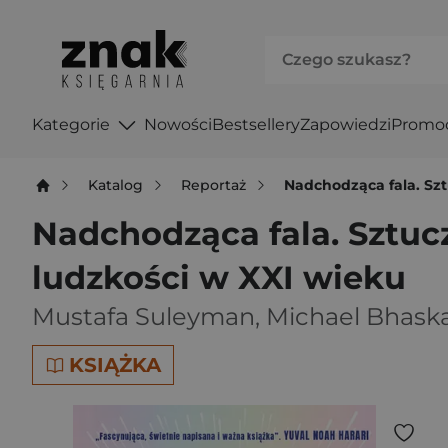
Kategorie
Nowości
Bestsellery
Zapowiedzi
Promo
Katalog
Reportaż
Nadchodząca fala. Szt
Nadchodząca fala. Sztucz
ludzkości w XXI wieku
Mustafa Suleyman
,
Michael Bhask
KSIĄŻKA