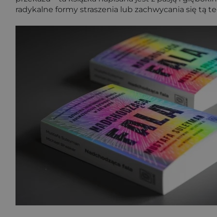
radykalne formy straszenia lub zachwycania się tą t