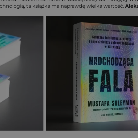
echnologią, ta książka ma naprawdę wielka wartość.
Alek