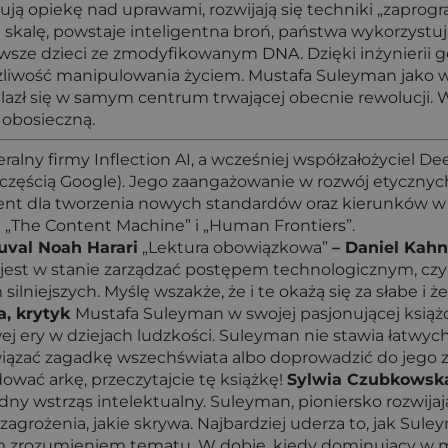
ują opiekę nad uprawami, rozwijają się techniki „zapr
 skalę, powstaje inteligentna broń, państwa wykorzystu
wsze dzieci ze zmodyfikowanym DNA. Dzięki inżynierii g
żliwość manipulowania życiem. Mustafa Suleyman jako ws
nalazł się w samym centrum trwającej obecnie rewolucji. 
 obosieczną.
eralny firmy Inflection AI, a wcześniej współzałożyciel D
 częścią Google). Jego zaangażowanie w rozwój etycznych
t dla tworzenia nowych standardów oraz kierunków w r
ym „The Content Machine” i „Human Frontiers”.
uval Noah Harari
„Lektura obowiązkowa”
– Daniel Kah
 jest w stanie zarządzać postępem technologicznym, cz
lniejszych. Myślę wszakże, że i te okażą się za słabe i ż
ta, krytyk
Mustafa Suleyman w swojej pasjonującej książ
j ery w dziejach ludzkości. Suleyman nie stawia łatwych
ązać zagadkę wszechświata albo doprowadzić do jego zag
ować arkę, przeczytajcie tę książkę!
Sylwia Czubkowska
idny wstrząs intelektualny. Suleyman, pioniersko rozwija
 i zagrożenia, jakie skrywa. Najbardziej uderza to, jak S
bokim zrozumieniem tematu. W dobie, kiedy dominujący 