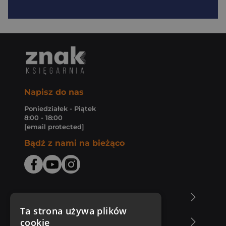
Napisz do nas
Poniedziałek - Piątek
8:00 - 18:00
[email protected]
Bądź z nami na bieżąco
O Księgarni Znak
Ta strona używa plików
cookie
Zakupy u nas