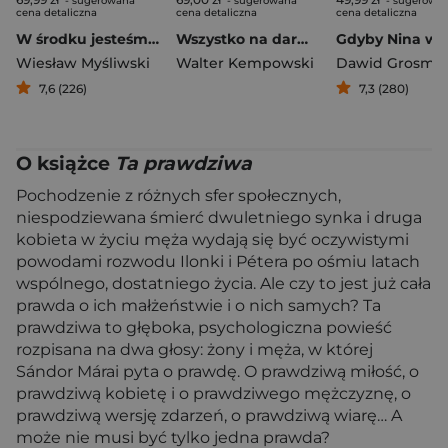
- sugerowana
- sugerowana
- sugerowa
cena detaliczna
cena detaliczna
cena detaliczna
W środku jesteśmy baśnią. Mowy i rozmowy
Wszystko na darmo
Wiesław Myśliwski
Walter Kempowski
Dawid Grosma
7,6 (226)
7,3 (280)
O książce
Ta prawdziwa
Pochodzenie z różnych sfer społecznych,
niespodziewana śmierć dwuletniego synka i druga
kobieta w życiu męża wydają się być oczywistymi
powodami rozwodu Ilonki i Pétera po ośmiu latach
wspólnego, dostatniego życia. Ale czy to jest już cała
prawda o ich małżeństwie i o nich samych? Ta
prawdziwa to głęboka, psychologiczna powieść
rozpisana na dwa głosy: żony i męża, w której
Sándor Márai pyta o prawdę. O prawdziwą miłość, o
prawdziwą kobietę i o prawdziwego mężczyznę, o
prawdziwą wersję zdarzeń, o prawdziwą wiarę… A
może nie musi być tylko jedna prawda?