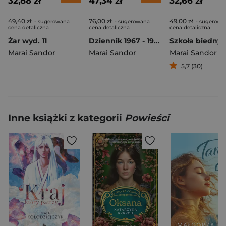
32,88 zł
47,34 zł
32,66 zł
49,40 zł
76,00 zł
49,00 zł
- sugerowana
- sugerowana
- sugerowa
cena detaliczna
cena detaliczna
cena detaliczna
Żar wyd. 11
Dziennik 1967 - 1976 wyd. 2
Szkoła biedny
Marai Sandor
Marai Sandor
Marai Sandor
5,7 (30)
Inne książki z kategorii
Powieści