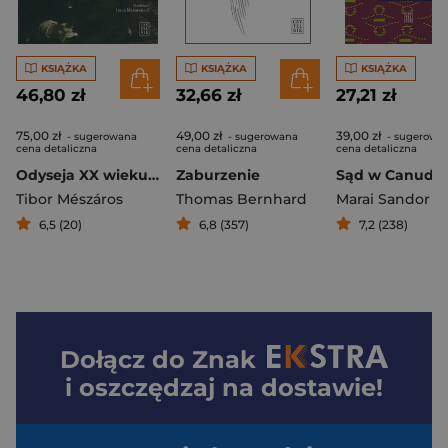
KSIĄŻKA
KSIĄŻKA
KSIĄŻKA
46,80 zł
32,66 zł
27,21 zł
75,00 zł
49,00 zł
39,00 zł
- sugerowana
- sugerowana
- sugerowa
cena detaliczna
cena detaliczna
cena detaliczna
Odyseja XX wieku. Sándor Márai - życie i dzieło
Zaburzenie
Sąd w Canudo
Tibor Mészáros
Thomas Bernhard
Marai Sandor
6,5 (20)
6,8 (357)
7,2 (238)
Dołącz do
Znak
i oszczędzaj na dostawie!