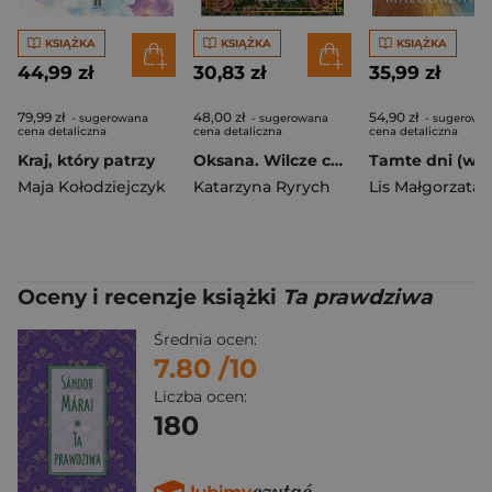
KSIĄŻKA
KSIĄŻKA
KSIĄŻKA
44,99 zł
30,83 zł
35,99 zł
79,99 zł
48,00 zł
54,90 zł
- sugerowana
- sugerowana
- sugerowa
cena detaliczna
cena detaliczna
cena detaliczna
Kraj, który patrzy
Oksana. Wilcze córki. Tom 3
Maja Kołodziejczyk
Katarzyna Ryrych
Lis Małgorzata
Oceny i recenzje książki
Ta prawdziwa
Średnia ocen:
7.80
/10
Liczba ocen:
180