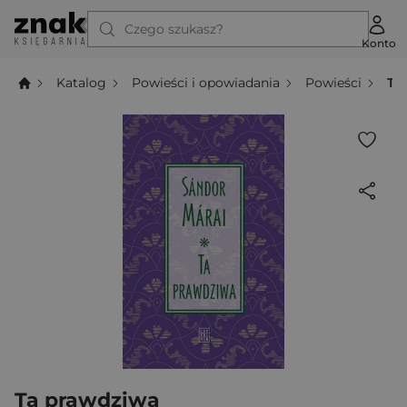
Czego szukasz?
Konto
Katalog
Powieści i opowiadania
Powieści
Ta
Ta prawdziwa