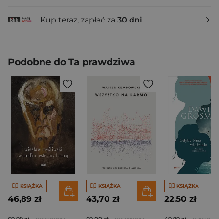
Kup teraz, zapłać za
30 dni
Podobne do Ta prawdziwa
KSIĄŻKA
KSIĄŻKA
KSIĄŻKA
46,89 zł
43,70 zł
22,50 zł
69,99 zł
69,00 zł
49,99 zł