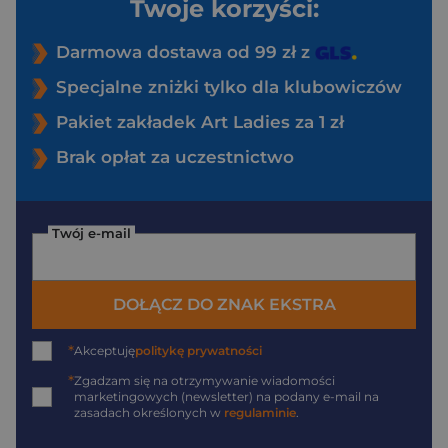
Twoje korzyści:
Darmowa dostawa od 99 zł z
Specjalne zniżki tylko dla klubowiczów
Pakiet zakładek Art Ladies za 1 zł
Brak opłat za uczestnictwo
Twój e-mail
DOŁĄCZ DO ZNAK EKSTRA
*
Akceptuję
politykę prywatności
*
Zgadzam się na otrzymywanie wiadomości
marketingowych (newsletter) na podany
e-mail
na
zasadach określonych w
regulaminie
.