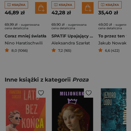
KSIĄŻKA
KSIĄŻKA
KSIĄŻKA
46,89 zł
42,28 zł
35,40 zł
69,99 zł
69,90 zł
49,00 zł
- sugerowana
- sugerowana
- sugerowa
cena detaliczna
cena detaliczna
cena detaliczna
Coraz mniej światła
SPATiF Upajający pozór wolności
To przez ten wi
Nino Haratischwili
Aleksandra Szarłat
Jakub Nowak
8,0 (1066)
7,2 (165)
6,6 (422)
Inne książki z kategorii
Proza