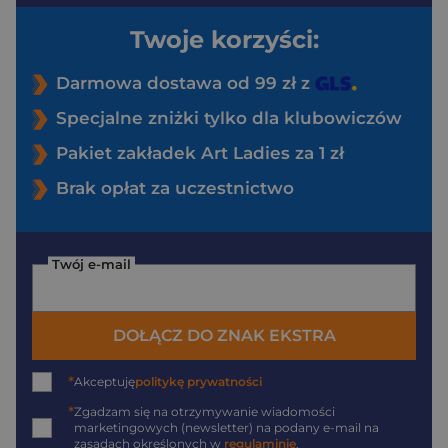
Twoje korzyści:
Darmowa dostawa od 99 zł z
Specjalne zniżki tylko dla klubowiczów
Pakiet zakładek Art Ladies za 1 zł
Brak opłat za uczestnictwo
Twój e-mail
DOŁĄCZ DO ZNAK EKSTRA
*
Akceptuję
politykę prywatności
*
Zgadzam się na otrzymywanie wiadomości
marketingowych (newsletter) na podany
e-mail
na
zasadach określonych w
regulaminie
.