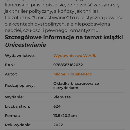
francuskiej prasie pisze się, że powieść zaczyna się
jak thriller polityczny, a kończy jak thriller
filozoficzny. "Unicestwianie" to realistyczna powieść
o akcentach dystopijnych, ale niepozbawiona
nadziei, czułości i pewnego romantyzmu.
Szczegółowe informacje na temat książki
Unicestwianie
Wydawnictwo:
Wydawnictwo W.A.B.
EAN:
9788383182032
Autor:
Michel Houellebecq
Okładka broszurowa ze
Rodzaj oprawy:
skrzydełkami
Wydanie:
Pierwsze
Liczba stron:
624
Format:
13.5x20.2cm
Rok wydania:
2022