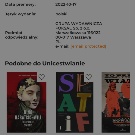
Data premiery:
2022-10-17
Język wydania:
polski
GRUPA WYDAWNICZA
FOKSAL Sp. z o.o.
Podmiot
Marszałkowska 116/122
odpowiedzialny:
00-017 Warszawa
PL
e-mail:
[email protected]
Podobne do Unicestwianie