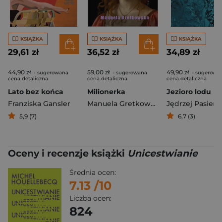
KSIĄŻKA
KSIĄŻKA
KSIĄŻKA
29,61 zł
36,52 zł
34,89 zł
44,90 zł
59,00 zł
49,90 zł
- sugerowana
- sugerowana
- sugerowa
cena detaliczna
cena detaliczna
cena detaliczna
Lato bez końca
Milionerka
Jezioro lodu
Franziska Gansler
Manuela Gretkowska
Jędrzej Pasiers
5,9 (7)
6,7 (3)
Oceny i recenzje książki
Unicestwianie
Średnia ocen:
7.13
/10
Liczba ocen:
824