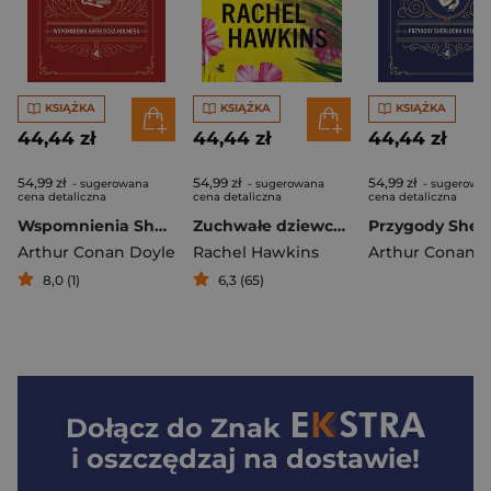
KSIĄŻKA
KSIĄŻKA
KSIĄŻKA
44,44 zł
44,44 zł
44,44 zł
54,99 zł
54,99 zł
54,99 zł
- sugerowana
- sugerowana
- sugerowa
cena detaliczna
cena detaliczna
cena detaliczna
Wspomnienia Sherlocka Holmesa. Sherlock Holmes
Zuchwałe dziewczyny
Arthur Conan Doyle
Rachel Hawkins
Arthur Conan D
8,0 (1)
6,3 (65)
Dołącz do
Znak
i oszczędzaj na dostawie!