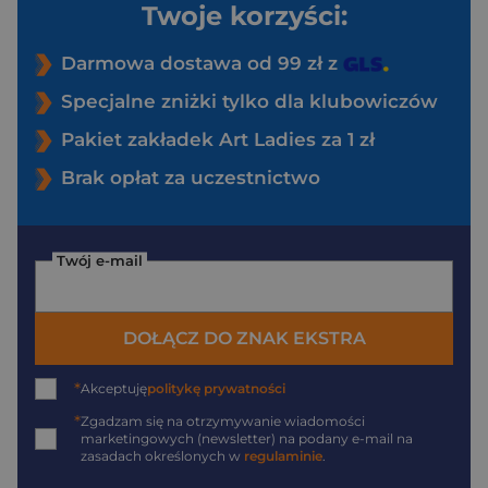
Twoje korzyści:
Darmowa dostawa od 99 zł z
Specjalne zniżki tylko dla klubowiczów
Pakiet zakładek Art Ladies za 1 zł
Brak opłat za uczestnictwo
Twój e-mail
DOŁĄCZ DO ZNAK EKSTRA
*
Akceptuję
politykę prywatności
*
Zgadzam się na otrzymywanie wiadomości
marketingowych (newsletter) na podany
e-mail
na
zasadach określonych w
regulaminie
.