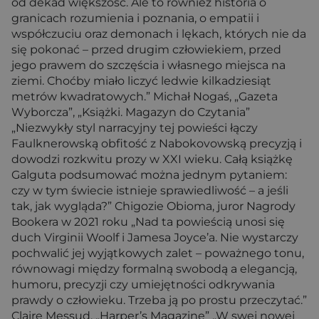
od dekad większość. Ale to również historia o
granicach rozumienia i poznania, o empatii i
współczuciu oraz demonach i lękach, których nie da
się pokonać – przed drugim człowiekiem, przed
jego prawem do szczęścia i własnego miejsca na
ziemi. Choćby miało liczyć ledwie kilkadziesiąt
metrów kwadratowych.” Michał Nogaś, „Gazeta
Wyborcza”, „Książki. Magazyn do Czytania”
„Niezwykły styl narracyjny tej powieści łączy
Faulknerowską obfitość z Nabokovowską precyzją i
dowodzi rozkwitu prozy w XXI wieku. Całą książkę
Galguta podsumować można jednym pytaniem:
czy w tym świecie istnieje sprawiedliwość – a jeśli
tak, jak wygląda?” Chigozie Obioma, juror Nagrody
Bookera w 2021 roku „Nad ta powieścią unosi się
duch Virginii Woolf i Jamesa Joyce’a. Nie wystarczy
pochwalić jej wyjątkowych zalet – poważnego tonu,
równowagi między formalną swobodą a elegancją,
humoru, precyzji czy umiejętności odkrywania
prawdy o człowieku. Trzeba ją po prostu przeczytać.”
Claire Messud, „Harper’s Magazine” „W swej nowej