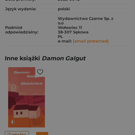
Język wydania:
polski
Wydawnictwo Czarne Sp. z
o.o
Podmiot
Wołowiec 11
odpowiedzialny:
38-307 Sękowa
PL
e-mail:
[email protected]
Inne książki
Damon Galgut
KSIĄŻKA