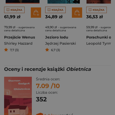
KSIĄŻKA
KSIĄŻKA
KSIĄŻKA
61,99 zł
34,89 zł
36,53 zł
79,99 zł
49,90 zł
59,99 zł
- sugerowana
- sugerowana
- sugerowa
cena detaliczna
cena detaliczna
cena detaliczna
Przejście Wenus
Jezioro lodu
Shirley Hazzard
Jędrzej Pasierski
Leopold Tyrma
7,7 (3)
6,7 (3)
Oceny i recenzje książki
Obietnica
Średnia ocen:
7.09
/10
Liczba ocen:
352