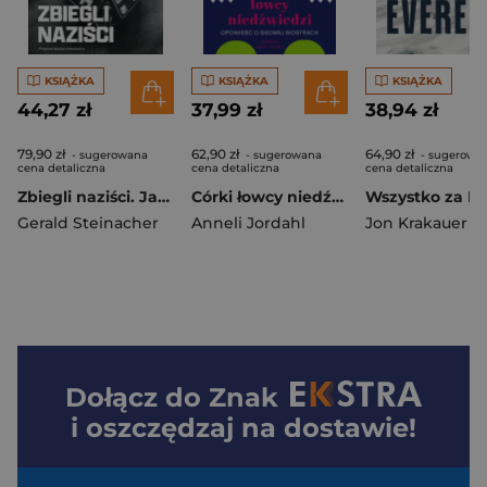
KSIĄŻKA
KSIĄŻKA
KSIĄŻKA
44,27 zł
37,99 zł
38,94 zł
79,90 zł
62,90 zł
64,90 zł
- sugerowana
- sugerowana
- sugerowa
cena detaliczna
cena detaliczna
cena detaliczna
Zbiegli naziści. Jak hitlerowscy zbrodniarze uciekli przed sprawiedliwością wyd. 3
Córki łowcy niedźwiedzi. Opowieść o siedmiu siostrach
Gerald Steinacher
Anneli Jordahl
Jon Krakauer
Dołącz do
Znak
i oszczędzaj na dostawie!