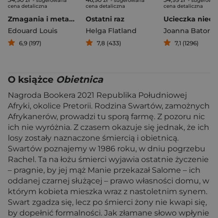
- sugerowana
- sugerowana
- sugerowa
cena detaliczna
cena detaliczna
cena detaliczna
Zmagania i metamorfozy kobiety
Ostatni raz
Edouard Louis
Helga Flatland
Joanna Bator
6,9 (197)
7,8 (433)
7,1 (1296)
O książce
Obietnica
Nagroda Bookera 2021 Republika Południowej
Afryki, okolice Pretorii. Rodzina Swartów, zamożnych
Afrykanerów, prowadzi tu sporą farmę. Z pozoru nic
ich nie wyróżnia. Z czasem okazuje się jednak, że ich
losy zostały naznaczone śmiercią i obietnicą.
Swartów poznajemy w 1986 roku, w dniu pogrzebu
Rachel. Ta na łożu śmierci wyjawia ostatnie życzenie
– pragnie, by jej mąż Manie przekazał Salome – ich
oddanej czarnej służącej – prawo własności domu, w
którym kobieta mieszka wraz z nastoletnim synem.
Swart zgadza się, lecz po śmierci żony nie kwapi się,
by dopełnić formalności. Jak złamane słowo wpłynie