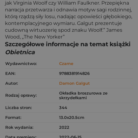
jak Virginia Woolf czy William Faulkner. Przepiękna
narracja przetwarza i odnawia motyw sagi rodzinnej,
którą rządzą siły losu, nadając opowieści głębokiego,
kontemplacyjnego wymiaru. Galgut prezentuje
cudowną wirtuozerię spod znaku Woolf.” James
Wood, „The New Yorker”
Szczegółowe informacje na temat książki
Obietnica
Wydawnictwo:
Czarne
EAN:
9788381914826
Autor:
Damon Galgut
Okładka broszurowa ze
Rodzaj oprawy:
skrzydełkami
Liczba stron:
344
Format:
13.0x20.5cm
Rok wydania:
2022
Data premiery:
2022-06-15