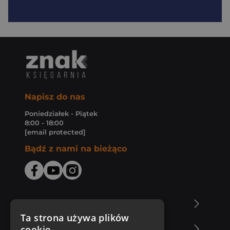
Napisz do nas
Poniedziałek - Piątek
8:00 - 18:00
[email protected]
Bądź z nami na bieżąco
O Księgarni Znak
Ta strona używa plików
cookie
Zakupy u nas