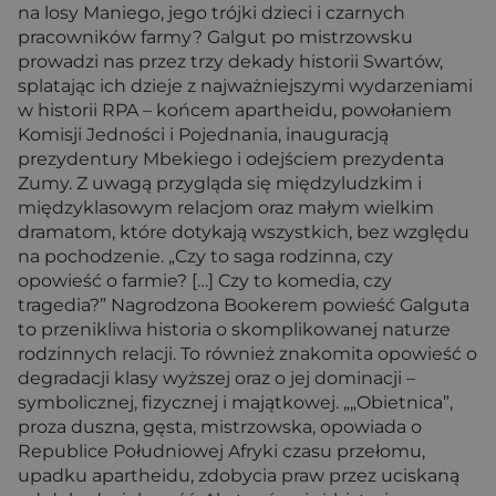
na losy Maniego, jego trójki dzieci i czarnych
pracowników farmy? Galgut po mistrzowsku
prowadzi nas przez trzy dekady historii Swartów,
splatając ich dzieje z najważniejszymi wydarzeniami
w historii RPA – końcem apartheidu, powołaniem
Komisji Jedności i Pojednania, inauguracją
prezydentury Mbekiego i odejściem prezydenta
Zumy. Z uwagą przygląda się międzyludzkim i
międzyklasowym relacjom oraz małym wielkim
dramatom, które dotykają wszystkich, bez względu
na pochodzenie. „Czy to saga rodzinna, czy
opowieść o farmie? […] Czy to komedia, czy
tragedia?” Nagrodzona Bookerem powieść Galguta
to przenikliwa historia o skomplikowanej naturze
rodzinnych relacji. To również znakomita opowieść o
degradacji klasy wyższej oraz o jej dominacji –
symbolicznej, fizycznej i majątkowej. „„Obietnica”,
proza duszna, gęsta, mistrzowska, opowiada o
Republice Południowej Afryki czasu przełomu,
upadku apartheidu, zdobycia praw przez uciskaną