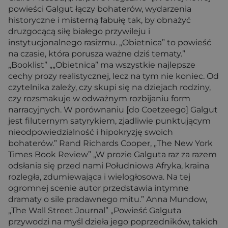
powieści Galgut łączy bohaterów, wydarzenia
historyczne i misterną fabułę tak, by obnażyć
druzgocącą siłę białego przywileju i
instytucjonalnego rasizmu. „Obietnica” to powieść
na czasie, która porusza ważne dziś tematy.”
„Booklist” „„Obietnica” ma wszystkie najlepsze
cechy prozy realistycznej, lecz na tym nie koniec. Od
czytelnika zależy, czy skupi się na dziejach rodziny,
czy rozsmakuje w odważnym rozbijaniu form
narracyjnych. W porównaniu [do Coetzeego] Galgut
jest filuternym satyrykiem, zjadliwie punktującym
nieodpowiedzialność i hipokryzję swoich
bohaterów.” Rand Richards Cooper, „The New York
Times Book Review” „W prozie Galguta raz za razem
odsłania się przed nami Południowa Afryka, kraina
rozległa, zdumiewająca i wielogłosowa. Na tej
ogromnej scenie autor przedstawia intymne
dramaty o sile pradawnego mitu.” Anna Mundow,
„The Wall Street Journal” „Powieść Galguta
przywodzi na myśl dzieła jego poprzedników, takich