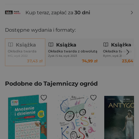
Kup teraz, zapłać za
30 dni
Dostępne wydania i formaty:
Książka
Książka
Książka
Okładka twarda
Okładka twarda z obwolutą
Okładka twarda
MG, wyd. 2022
Zysk i S-ka, wyd. 2023
Rytm, wyd. 2022
37,43 zł
74,99 zł
23,64 zł
Podobne do Tajemniczy ogród