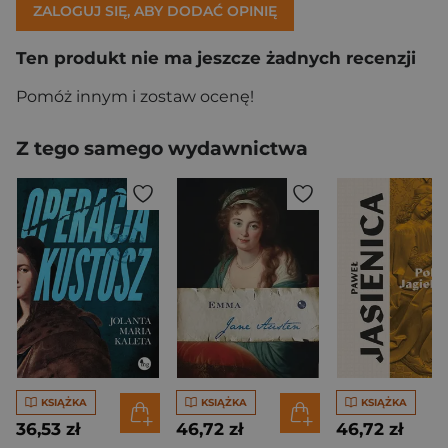
ZALOGUJ SIĘ, ABY DODAĆ OPINIĘ
Ten produkt nie ma jeszcze żadnych recenzji
Pomóż innym i zostaw ocenę!
Z tego samego wydawnictwa
KSIĄŻKA
KSIĄŻKA
KSIĄŻKA
36,53 zł
46,72 zł
46,72 zł