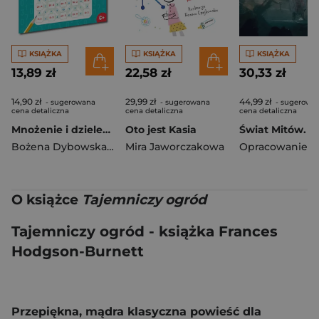
KSIĄŻKA
KSIĄŻKA
KSIĄŻKA
13,89 zł
22,58 zł
30,33 zł
14,90 zł
29,99 zł
44,99 zł
- sugerowana
- sugerowana
- sugerowa
cena detaliczna
cena detaliczna
cena detaliczna
Mnożenie i dzielenie. Ćwiczenia. Kapitan Nauka. EDUseria
Oto jest Kasia
Bożena Dybowska
,
Anna Grabek
Mira Jaworczakowa
O książce
Tajemniczy ogród
Tajemniczy ogród - książka Frances
Hodgson-Burnett
Przepiękna, mądra klasyczna powieść dla