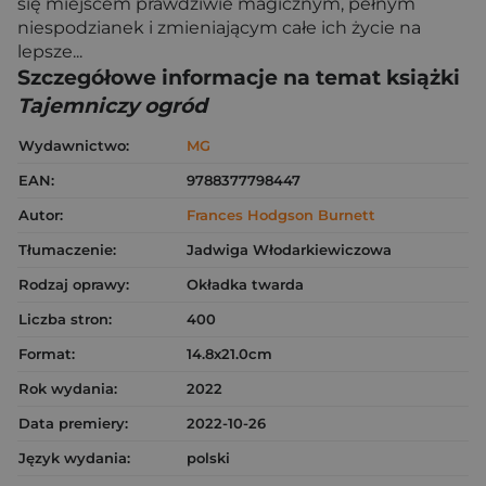
się miejscem prawdziwie magicznym, pełnym
niespodzianek i zmieniającym całe ich życie na
lepsze...
Szczegółowe informacje na temat książki
Tajemniczy ogród
Wydawnictwo:
MG
EAN:
9788377798447
Autor:
Frances Hodgson Burnett
Tłumaczenie:
Jadwiga Włodarkiewiczowa
Rodzaj oprawy:
Okładka twarda
Liczba stron:
400
Format:
14.8x21.0cm
Rok wydania:
2022
Data premiery:
2022-10-26
Język wydania:
polski