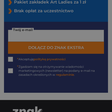
Pakiet zakładek Art Ladies za 1 zł
Brak opłat za uczestnictwo
Twój e-mail
DOŁĄCZ DO ZNAK EKSTRA
*
Akceptuję
politykę prywatności
*
Zgadzam się na otrzymywanie wiadomości
marketingowych (newsletter) na podany
e-mail
na
zasadach określonych w
regulaminie
.