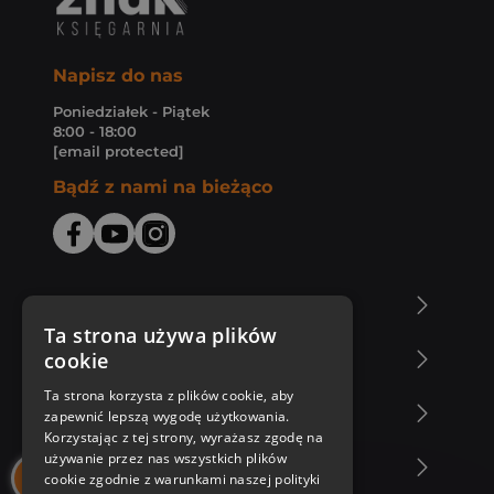
Napisz do nas
Poniedziałek - Piątek
8:00 - 18:00
[email protected]
Bądź z nami na bieżąco
O Księgarni Znak
Ta strona używa plików
cookie
Zakupy u nas
Ta strona korzysta z plików cookie, aby
Nasza oferta
zapewnić lepszą wygodę użytkowania.
Korzystając z tej strony, wyrażasz zgodę na
używanie przez nas wszystkich plików
Nasi autorzy
cookie zgodnie z warunkami naszej polityki