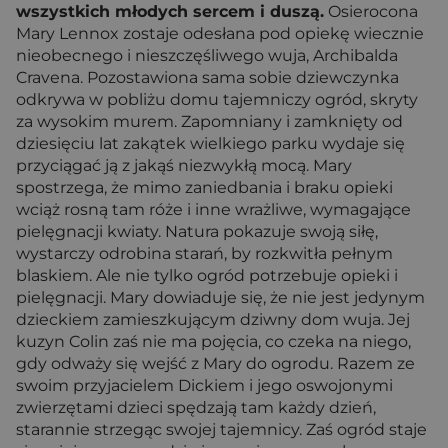
wszystkich młodych sercem i duszą.
Osierocona
Mary Lennox zostaje odesłana pod opiekę wiecznie
nieobecnego i nieszczęśliwego wuja, Archibalda
Cravena. Pozostawiona sama sobie dziewczynka
odkrywa w pobliżu domu tajemniczy ogród, skryty
za wysokim murem. Zapomniany i zamknięty od
dziesięciu lat zakątek wielkiego parku wydaje się
przyciągać ją z jakąś niezwykłą mocą. Mary
spostrzega, że mimo zaniedbania i braku opieki
wciąż rosną tam róże i inne wrażliwe, wymagające
pielęgnacji kwiaty. Natura pokazuje swoją siłę,
wystarczy odrobina starań, by rozkwitła pełnym
blaskiem. Ale nie tylko ogród potrzebuje opieki i
pielęgnacji. Mary dowiaduje się, że nie jest jedynym
dzieckiem zamieszkującym dziwny dom wuja. Jej
kuzyn Colin zaś nie ma pojęcia, co czeka na niego,
gdy odważy się wejść z Mary do ogrodu. Razem ze
swoim przyjacielem Dickiem i jego oswojonymi
zwierzętami dzieci spędzają tam każdy dzień,
starannie strzegąc swojej tajemnicy. Zaś ogród staje