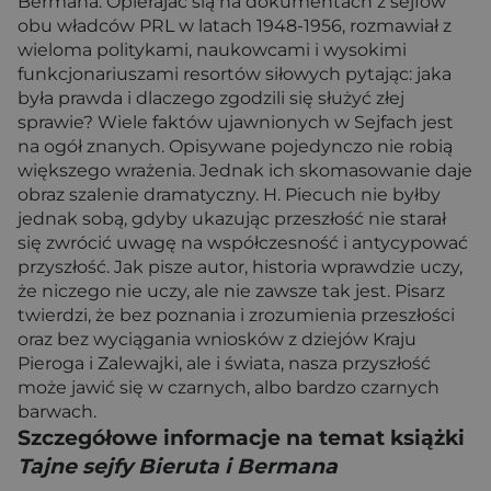
Bermana. Opierajac sią na dokumentach z sejfów
obu władców PRL w latach 1948-1956, rozmawiał z
wieloma politykami, naukowcami i wysokimi
funkcjonariuszami resortów siłowych pytając: jaka
była prawda i dlaczego zgodzili się służyć złej
sprawie? Wiele faktów ujawnionych w Sejfach jest
na ogół znanych. Opisywane pojedynczo nie robią
większego wrażenia. Jednak ich skomasowanie daje
obraz szalenie dramatyczny. H. Piecuch nie byłby
jednak sobą, gdyby ukazując przeszłość nie starał
się zwrócić uwagę na współczesność i antycypować
przyszłość. Jak pisze autor, historia wprawdzie uczy,
że niczego nie uczy, ale nie zawsze tak jest. Pisarz
twierdzi, że bez poznania i zrozumienia przeszłości
oraz bez wyciągania wniosków z dziejów Kraju
Pieroga i Zalewajki, ale i świata, nasza przyszłość
może jawić się w czarnych, albo bardzo czarnych
barwach.
Szczegółowe informacje na temat książki
Tajne sejfy Bieruta i Bermana