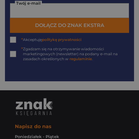
Twój e-mail
DOŁĄCZ DO ZNAK EKSTRA
*
Akceptuję
politykę prywatności
*
Zgadzam się na otrzymywanie wiadomości
marketingowych (newsletter) na podany
e-mail
na
zasadach określonych w
regulaminie
.
Napisz do nas
Poniedziałek - Piątek