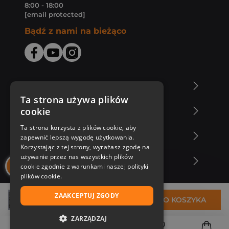
8:00 - 18:00
[email protected]
Bądź z nami na bieżąco
O Księgarni Znak
Ta strona używa plików
cookie
Zakupy u nas
Ta strona korzysta z plików cookie, aby
Nasza oferta
zapewnić lepszą wygodę użytkowania.
Korzystając z tej strony, wyrażasz zgodę na
używanie przez nas wszystkich plików
Nasi autorzy
cookie zgodnie z warunkami naszej polityki
plików cookie.
ZAAKCEPTUJ ZGODY
41,74 zł
DO KOSZYKA
ZARZĄDZAJ