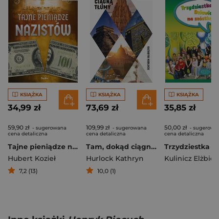
KSIĄŻKA
KSIĄŻKA
KSIĄŻKA
34,99 zł
73,69 zł
35,85 zł
59,90 zł
109,99 zł
50,00 zł
- sugerowana
- sugerowana
- sugerowa
cena detaliczna
cena detaliczna
cena detaliczna
Tajne pieniądze nazistów
Tam, dokąd ciągną tłumy. Historia świętych miejsc
Hubert Kozieł
Hurlock Kathryn
Kulinicz Elżbiet
7,2 (13)
10,0 (1)