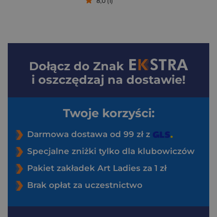
8,0 (1)
Dołącz do
Znak
i oszczędzaj na dostawie!
Twoje korzyści:
Darmowa dostawa od 99 zł z
Specjalne zniżki tylko dla klubowiczów
Pakiet zakładek Art Ladies za 1 zł
Brak opłat za uczestnictwo