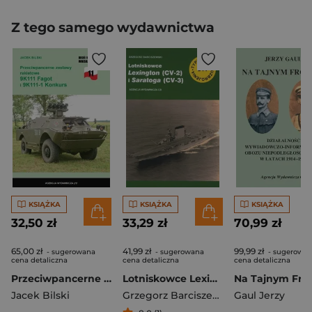
Z tego samego wydawnictwa
KSIĄŻKA
KSIĄŻKA
KSIĄŻKA
32,50 zł
33,29 zł
70,99 zł
65,00 zł
41,99 zł
99,99 zł
- sugerowana
- sugerowana
- sugerowa
cena detaliczna
cena detaliczna
cena detaliczna
Przeciwpancerne zestawy rakietowe 9K111 Fagot i 9K111-1 Konkurs
Lotniskowce Lexington i Saratoga
Na Tajnym Fro
Jacek Bilski
Grzegorz Barciszewski
Gaul Jerzy