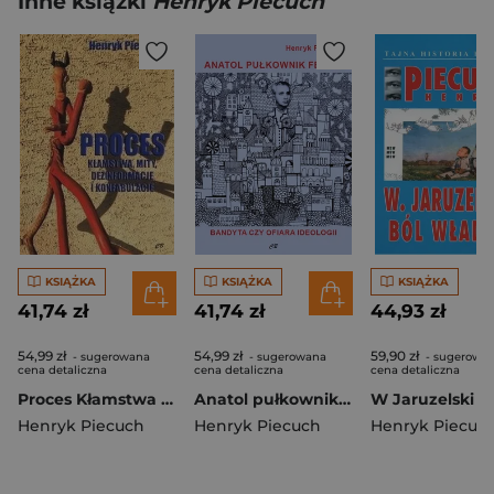
Inne książki
Henryk Piecuch
KSIĄŻKA
KSIĄŻKA
KSIĄŻKA
41,74 zł
41,74 zł
44,93 zł
54,99 zł
54,99 zł
59,90 zł
- sugerowana
- sugerowana
- sugerowa
cena detaliczna
cena detaliczna
cena detaliczna
Proces Kłamstwa mity dezinformacje i konfabulacje
Anatol pułkownik Fejgin Bandyta czy ofiara ideologii?
Henryk Piecuch
Henryk Piecuch
Henryk Piecuc