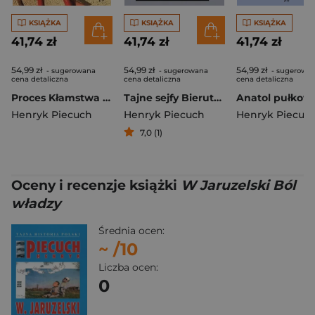
KSIĄŻKA
KSIĄŻKA
KSIĄŻKA
41,74 zł
41,74 zł
41,74 zł
54,99 zł
54,99 zł
54,99 zł
- sugerowana
- sugerowana
- sugerowa
cena detaliczna
cena detaliczna
cena detaliczna
Proces Kłamstwa mity dezinformacje i konfabulacje
Tajne sejfy Bieruta i Bermana
Henryk Piecuch
Henryk Piecuch
Henryk Piecuc
7,0 (1)
Oceny i recenzje książki
W Jaruzelski Ból
władzy
Średnia ocen:
~
/10
Liczba ocen:
0