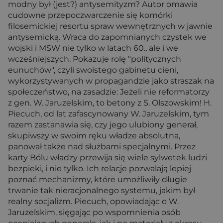
modny był (jest?) antysemityzm? Autor omawia
cudowne przepoczwarczenie się komórki
filosemickiej resortu spraw wewnętrznych w jawnie
antysemicką. Wraca do zapomnianych czystek we
wojski i MSW nie tylko w latach 60., ale i we
wcześniejszych. Pokazuje rolę "politycznych
eunuchów", czyli swoistego gabinetu cieni,
wykorzystywanych w propagandzie jako straszak na
społeczeństwo, na zasadzie: Jeżeli nie reformatorzy
z gen. W. Jaruzelskim, to betony z S. Olszowskim! H.
Piecuch, od lat zafascynowany W. Jaruzelskim, tym
razem zastanawia się, czy jego ulubiony generał,
skupiwszy w swoim ręku władze absolutna,
panował także nad służbami specjalnymi. Przez
karty Bólu władzy przewija się wiele sylwetek ludzi
bezpieki, i nie tylko. Ich relacje pozwalają lepiej
poznać mechanizmy, które umożliwiły długie
trwanie tak nieracjonalnego systemu, jakim był
realny socjalizm. Piecuch, opowiadając o W.
Jaruzelskim, sięgając po wspomnienia osób