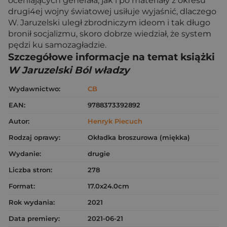
oceniających generała, jak i po materiały z okresu
drugi4ej wojny światowej usiłuje wyjaśnić, dlaczego
W. Jaruzelski uległ zbrodniczym ideom i tak długo
bronił socjalizmu, skoro dobrze wiedział, że system
pędzi ku samozagładzie.
Szczegółowe informacje na temat książki
W Jaruzelski Ból władzy
Wydawnictwo:
CB
EAN:
9788373392892
Autor:
Henryk Piecuch
Rodzaj oprawy:
Okładka broszurowa (miękka)
Wydanie:
drugie
Liczba stron:
278
Format:
17.0x24.0cm
Rok wydania:
2021
Data premiery:
2021-06-21