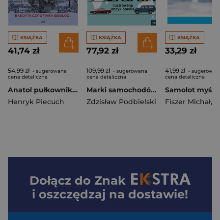
KSIĄŻKA
KSIĄŻKA
KSIĄŻKA
41,74 zł
77,92 zł
33,29 zł
54,99 zł
109,99 zł
41,99 zł
- sugerowana
- sugerowana
- sugerowan
cena detaliczna
cena detaliczna
cena detaliczna
Anatol pułkownik Fejgin Bandyta czy ofiara ideologii?
Marki samochodów świata Ilustrowana encyklopedia
Henryk Piecuch
Zdzisław Podbielski
Fiszer Michał
,
Gruszc
Dołącz do
Znak
i oszczędzaj na dostawie!