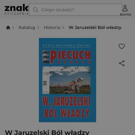
Czego szukasz?
Konto
Katalog
Historia
W Jaruzelski Ból władzy
W Jaruzelski Ból władzy