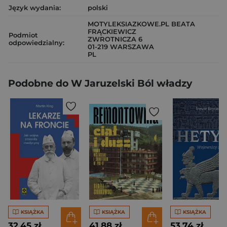
Język wydania:
polski
MOTYLEKSIAZKOWE.PL BEATA
FRĄCKIEWICZ
Podmiot
ZWROTNICZA 6
odpowiedzialny:
01-219 WARSZAWA
PL
Podobne do W Jaruzelski Ból władzy
KSIĄŻKA
KSIĄŻKA
KSIĄŻKA
32,45 zł
41,88 zł
53,74 zł