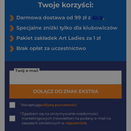
Twoje korzyści:
Darmowa dostawa od 99 zł z
Specjalne zniżki tylko dla klubowiczów
Pakiet zakładek Art Ladies za 1 zł
Brak opłat za uczestnictwo
Twój e-mail
DOŁĄCZ DO ZNAK EKSTRA
*
Akceptuję
politykę prywatności
*
Zgadzam się na otrzymywanie wiadomości
marketingowych (newsletter) na podany
e-mail
na
zasadach określonych w
regulaminie
.