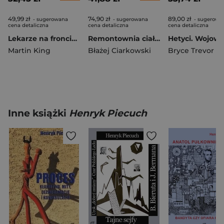
49,99 zł
74,90 zł
89,00 zł
- sugerowana
- sugerowana
- sugerowa
cena detaliczna
cena detaliczna
cena detaliczna
Lekarze na froncie. Jak działania wojenne zmieniły medycynę wyd. 2026
Remontownia ciał i dusz. Domy wczasowe i sanatoria w PRL-u
Martin King
Błażej Ciarkowski
Bryce Trevor
Inne książki
Henryk Piecuch