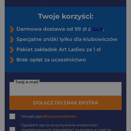
Twoje korzyści:
Darmowa dostawa od 99 zł z
Specjalne zniżki tylko dla klubowiczów
Pakiet zakładek Art Ladies za 1 zł
Brak opłat za uczestnictwo
Twój e-mail
DOŁĄCZ DO ZNAK EKSTRA
*
Akceptuję
politykę prywatności
*
Zgadzam się na otrzymywanie wiadomości
marketingowych (newsletter) na podany
e-mail
na