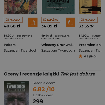
KSIĄŻKA
KSIĄŻKA
KSIĄŻKA
40,68 zł
34,89 zł
33,55 zł
59,90 zł
49,90 zł
54,90 zł
- sugerowana
- sugerowana
- sugerowa
cena detaliczna
cena detaliczna
cena detaliczna
Pokora
Wieczny Grunwald wyd. 3
Przemienienie
Szczepan Twardoch
Szczepan Twardoch
Szczepan Twar
6,8 (1140)
Oceny i recenzje książki
Tak jest dobrze
Średnia ocen:
6.82
/10
Liczba ocen:
299