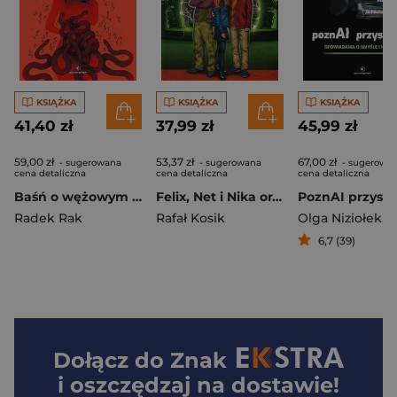
KSIĄŻKA
KSIĄŻKA
KSIĄŻKA
41,40 zł
37,99 zł
45,99 zł
59,00 zł
53,37 zł
67,00 zł
- sugerowana
- sugerowana
- sugerowa
cena detaliczna
cena detaliczna
cena detaliczna
Baśń o wężowym sercu, albo wtóre słowo o Jakóbie Szeli
Felix, Net i Nika oraz Świat Zero 2 Alternauci Tom 10
Radek Rak
Rafał Kosik
Olga Niziołek
,
Guni
6,7 (39)
Dołącz do
Znak
i oszczędzaj na dostawie!