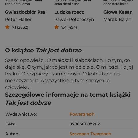
- sugerowana
- sugerowana
- sugerowa
cena detaliczna
cena detaliczna
cena detaliczna
Gwiazdozbiór Psa
Ludzka rzecz
Głowa Kasandr
Peter Heller
Paweł Potoroczyn
Marek Baraniec
7,1 (2832)
7,4 (454)
O książce
Tak jest dobrze
Sześć opowieści. O małości i słabościach. I o tym, co
daje siłę. O tym, jak to jest mieć ciało. O miłości. I o jej
braku. O rozpaczy i samotności. O kobietach i o
mężczyznach. A wszystkie o tym samym: o
człowieku.
Szczegółowe informacje na temat książki
Tak jest dobrze
Wydawnictwo:
Powergraph
EAN:
9788361187202
Autor:
Szczepan Twardoch