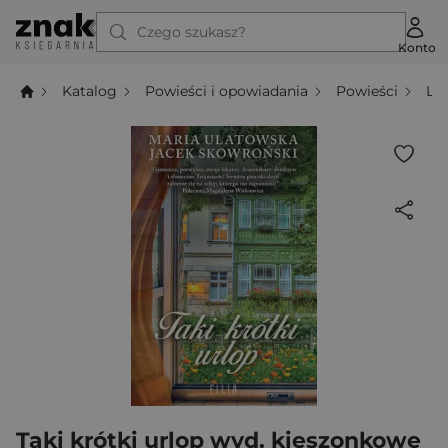
Czego szukasz?
Konto
Katalog
Powieści i opowiadania
Powieści
Li
Taki krótki urlop wyd. kieszonkowe