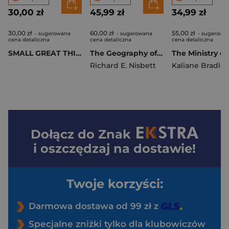
30,00 zł
45,99 zł
34,99 zł
30,00 zł
60,00 zł
55,00 zł
- sugerowana
- sugerowana
- sugerowa
cena detaliczna
cena detaliczna
cena detaliczna
SMALL GREAT THINGS
The Geography of Thought. How Asians and Westerners Think Differently
Richard E. Nisbett
Kaliane Bradley
Dołącz do
Znak
i oszczędzaj na dostawie!
Twoje korzyści:
Darmowa dostawa od 99 zł z
Specjalne zniżki tylko dla klubowiczów