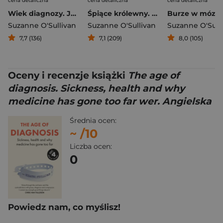
cena detaliczna
cena detaliczna
cena detaliczna
Wiek diagnozy. Jak obsesja na punkcie zdrowia czyni nas bardziej chorymi
Śpiące królewny. Tajemnicze przypadki ze świata neurologii
Suzanne O'Sullivan
Suzanne O'Sullivan
Suzanne O'Sull
7,7 (136)
7,1 (209)
8,0 (105)
Oceny i recenzje książki
The age of
diagnosis. Sickness, health and why
medicine has gone too far wer. Angielska
Średnia ocen:
~
/10
Liczba ocen:
0
Powiedz nam, co myślisz!