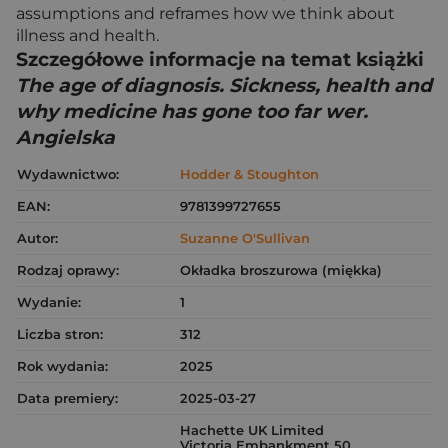
assumptions and reframes how we think about
illness and health.
Szczegółowe informacje na temat książki
The age of diagnosis. Sickness, health and
why medicine has gone too far wer.
Angielska
Wydawnictwo:
Hodder & Stoughton
EAN:
9781399727655
Autor:
Suzanne O'Sullivan
Rodzaj oprawy:
Okładka broszurowa (miękka)
Wydanie:
1
Liczba stron:
312
Rok wydania:
2025
Data premiery:
2025-03-27
Hachette UK Limited
Victoria Embankment 50