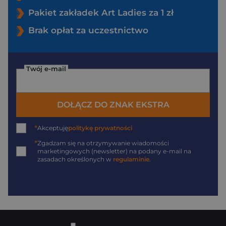
Pakiet zakładek Art Ladies za 1 zł
Brak opłat za uczestnictwo
Twój e-mail
DOŁĄCZ DO ZNAK EKSTRA
*
Akceptuję
politykę prywatności
*
Zgadzam się na otrzymywanie wiadomości
marketingowych (newsletter) na podany
e-mail
na
zasadach określonych w
regulaminie
.