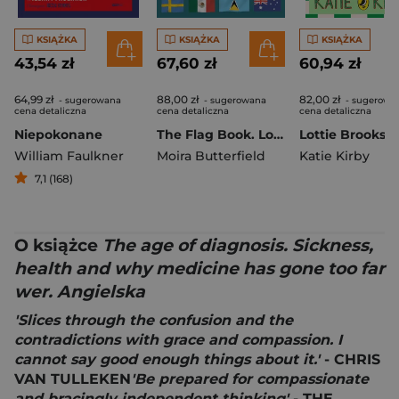
KSIĄŻKA
KSIĄŻKA
KSIĄŻKA
43,54 zł
67,60 zł
60,94 zł
64,99 zł
88,00 zł
82,00 zł
- sugerowana
- sugerowana
- sugerowa
cena detaliczna
cena detaliczna
cena detaliczna
Niepokonane
The Flag Book. Lonely Planet Kids
William Faulkner
Moira Butterfield
Katie Kirby
7,1 (168)
O książce
The age of diagnosis. Sickness,
health and why medicine has gone too far
wer. Angielska
'Slices through the confusion and the
contradictions with grace and compassion. I
cannot say good enough things about it.'
- CHRIS
VAN TULLEKEN
'Be prepared for compassionate
and bracingly independent thinking'
- THE