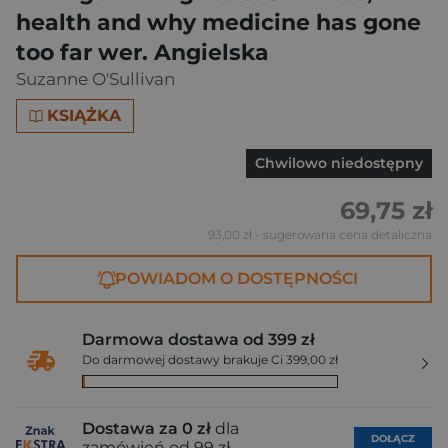
health and why medicine has gone
too far wer. Angielska
Suzanne O'Sullivan
KSIĄŻKA
Chwilowo niedostępny
69,75 zł
93,00 zł
- sugerowana cena detaliczna
POWIADOM O DOSTĘPNOŚCI
Darmowa dostawa od 399 zł
Do darmowej dostawy brakuje Ci 399,00 zł
Dostawa za 0 zł
dla
DOŁĄCZ
zamówień od 99 zł