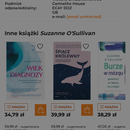
Podmiot
Carmelite House
odpowiedzialny:
EC4Y 0DZ
GB
e-mail:
[email protected]
Inne książki
Suzanne O'Sullivan
KSIĄŻKA
KSIĄŻKA
KSIĄŻKA
34,79 zł
39,99 zł
38,29 zł
59,99 zł
59,99 zł
47,00 zł
- sugerowana
- sugerowana
- sugerowa