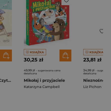
KSIĄŻKA
KSIĄŻKA
30,25 zł
23,81 zł
49,99 zł
34,99 zł
- sugerowana cena
- sugerowa
detaliczna
detaliczna
Plażowy Rabuś. Czytam sobie. Poziom 3
Mikołaj i przyjaciele
Katarzyna Campbell
Liz Pichon