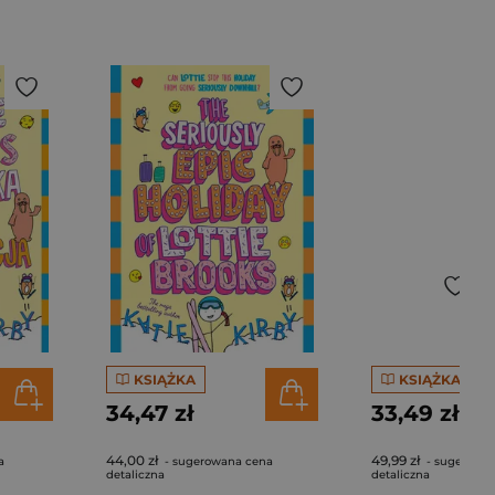
KSIĄŻKA
KSIĄŻKA
34,47 zł
33,49 zł
44,00 zł
49,99 zł
a
- sugerowana cena
- sugerowa
detaliczna
detaliczna