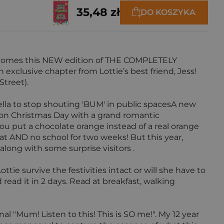
35,48 zł
DO KOSZYKA
by, comes this NEW edition of THE COMPLETELY
xclusive chapter from Lottie’s best friend, Jess!
Street).
ella to stop shouting 'BUM' in public spacesA new
 me on Christmas Day with a grand romantic
 you put a chocolate orange instead of a real orange
at AND no school for two weeks! But this year,
along with some surprise visitors .
ttie survive the festivities intact or will she have to
read it in 2 days. Read at breakfast, walking
l "Mum! Listen to this! This is SO me!". My 12 year