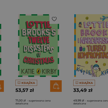
KSIĄŻKA
KSIĄŻKA
53,57 zł
33,49 zł
71,00 zł
49,99 zł
- sugerowana cena
- sugerowana cen
detaliczna
detaliczna