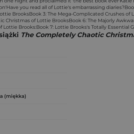
 in one night and proclaimed it 'the best book ever'Kati
hion'Have you read all of Lottie's embarrassing diaries?Bo
Lottie BrooksBook 3: The Mega-Complicated Crushes of Lo
ic Christmas of Lottie BrooksBook 6: The Majorly Awkwa
Lottie Brooks:Book 7: Lottie Brooks's Totally Essential G
siążki
The Completely Chaotic Christma
a (miękka)