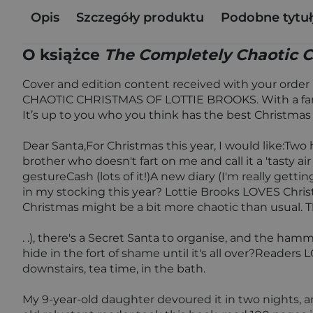
Opis
Szczegóły produktu
Podobne tytuł
O książce
The Completely Chaotic C
Cover and edition content received with your order
CHAOTIC CHRISTMAS OF LOTTIE BROOKS. With a fantasti
It’s up to you who you think has the best Christmas Da
Dear Santa,For Christmas this year, I would like:Tw
brother who doesn't fart on me and call it a 'tasty a
gestureCash (lots of it!)A new diary (I'm really gett
in my stocking this year? Lottie Brooks LOVES Christ
Christmas might be a bit more chaotic than usual. The
. .), there's a Secret Santa to organise, and the hammi
hide in the fort of shame until it's all over?Readers
downstairs, tea time, in the bath.
My 9-year-old daughter devoured it in two nights, and