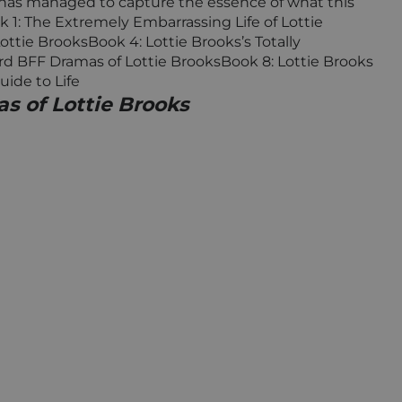
e has managed to capture the essence of what this
ok 1: The Extremely Embarrassing Life of Lottie
ttie BrooksBook 4: Lottie Brooks’s Totally
rd BFF Dramas of Lottie BrooksBook 8: Lottie Brooks
uide to Life
s of Lottie Brooks