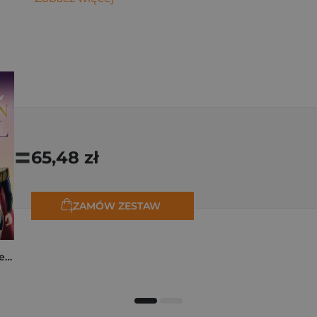
=
65,48 zł
ZAMÓW ZESTAW
K-popowe łowczynie demonów. Mój golden journal. Oficjalny dziennik