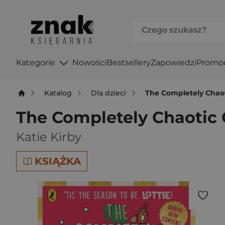
Kategorie
Nowości
Bestsellery
Zapowiedzi
Promo
Katalog
Dla dzieci
The Completely Chaot
The Completely Chaotic 
Katie Kirby
KSIĄŻKA