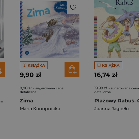
KSIĄŻKA
KSIĄŻKA
9,90 zł
16,74 zł
9,90 zł
19,99 zł
- sugerowana cena
- sugerowana cena
detaliczna
detaliczna
odzić po Księżycu i inne sekrety fizyki
Zima
Maria Konopnicka
Joanna Jagiełło