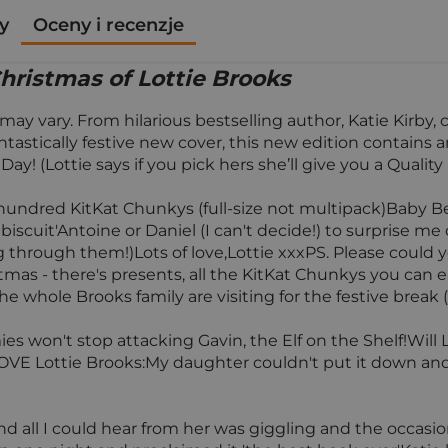
y
Oceny i recenzje
hristmas of Lottie Brooks
 may vary. From hilarious bestselling author, Katie Kir
cally festive new cover, this new edition contains an e
y! (Lottie says if you pick hers she’ll give you a Quality 
o hundred KitKat Chunkys (full-size not multipack)Baby B
ir biscuit'Antoine or Daniel (I can't decide!) to surprise
ing through them!)Lots of love,Lottie xxxPS. Please could
mas - there's presents, all the KitKat Chunkys you can e
 whole Brooks family are visiting for the festive break (
es won't stop attacking Gavin, the Elf on the Shelf!Will Lo
 LOVE Lottie Brooks:My daughter couldn't put it down and 
 all I could hear from her was giggling and the occasiona