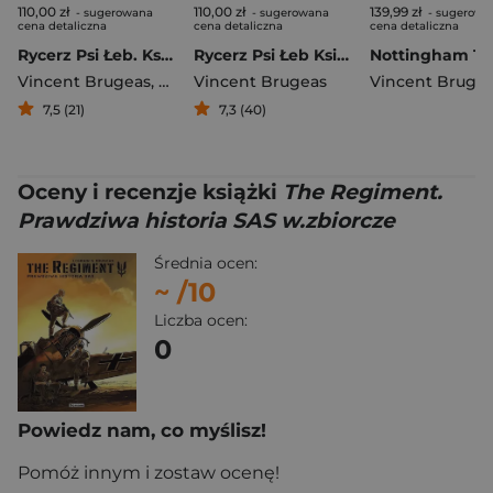
110,00 zł
110,00 zł
139,99 zł
- sugerowana
- sugerowana
- sugerowa
cena detaliczna
cena detaliczna
cena detaliczna
Rycerz Psi Łeb. Księga 2
Rycerz Psi Łeb Księga 1
Nottingham T.1
Vincent Brugeas
,
Ronan Toulhoat
Vincent Brugeas
,
Yoann Guillo
Vincent Bruge
7,5 (21)
7,3 (40)
Oceny i recenzje książki
The Regiment.
Prawdziwa historia SAS w.zbiorcze
Średnia ocen:
~
/10
Liczba ocen:
0
Powiedz nam, co myślisz!
Pomóż innym i zostaw ocenę!