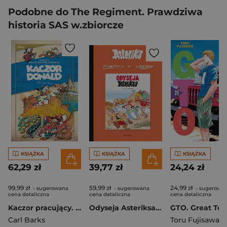
Podobne do The Regiment. Prawdziwa
historia SAS w.zbiorcze
KSIĄŻKA
KSIĄŻKA
KSIĄŻKA
62,29 zł
39,77 zł
24,24 zł
99,99 zł
59,99 zł
24,99 zł
- sugerowana
- sugerowana
- sugerowa
cena detaliczna
cena detaliczna
cena detaliczna
Kaczor pracujący. Wielcy bohaterowie Disneya. Kaczor Donald. Tom 3
Odyseja Asteriksa. Asteriks. Tom 26
Carl Barks
Toru Fujisawa