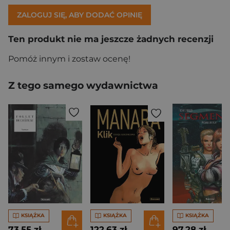
ZALOGUJ SIĘ, ABY DODAĆ OPINIĘ
Ten produkt nie ma jeszcze żadnych recenzji
Pomóż innym i zostaw ocenę!
Z tego samego wydawnictwa
KSIĄŻKA
KSIĄŻKA
KSIĄŻKA
73,55 zł
122,63 zł
97,28 zł