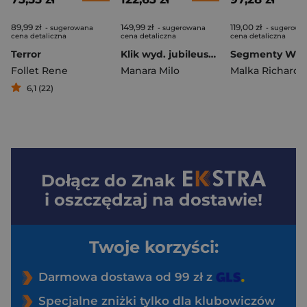
89,99 zł
149,99 zł
119,00 zł
- sugerowana
- sugerowana
- sugerowa
cena detaliczna
cena detaliczna
cena detaliczna
Terror
Klik wyd. jubileuszowe
Follet Rene
Manara Milo
Malka Richard
,
J
6,1 (22)
Dołącz do
Znak
i oszczędzaj na dostawie!
Twoje korzyści:
Darmowa dostawa od 99 zł z
Specjalne zniżki tylko dla klubowiczów