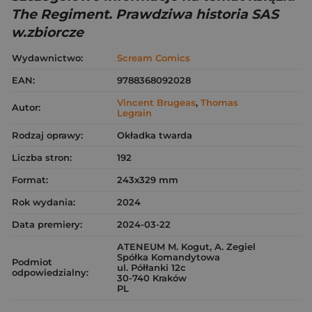
The Regiment. Prawdziwa historia SAS
w.zbiorcze
Wydawnictwo:
Scream Comics
EAN:
9788368092028
Vincent Brugeas
,
Thomas
Autor:
Legrain
Rodzaj oprawy:
Okładka twarda
Liczba stron:
192
Format:
243x329 mm
Rok wydania:
2024
Data premiery:
2024-03-22
ATENEUM M. Kogut, A. Zegiel
Spółka Komandytowa
Podmiot
ul. Półłanki 12c
odpowiedzialny:
30-740 Kraków
PL