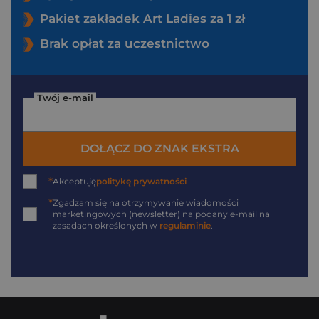
Pakiet zakładek Art Ladies za 1 zł
Brak opłat za uczestnictwo
Twój e-mail
DOŁĄCZ DO ZNAK EKSTRA
*
Akceptuję
politykę prywatności
*
Zgadzam się na otrzymywanie wiadomości
marketingowych (newsletter) na podany
e-mail
na
zasadach określonych w
regulaminie
.