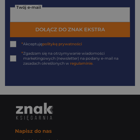
Twój e-mail
DOŁĄCZ DO ZNAK EKSTRA
*
Akceptuję
politykę prywatności
*
Zgadzam się na otrzymywanie wiadomości
marketingowych (newsletter) na podany
e-mail
na
zasadach określonych w
regulaminie
.
Napisz do nas