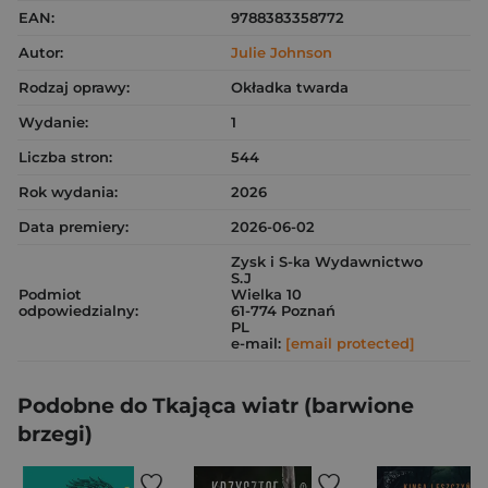
EAN:
9788383358772
Autor:
Julie Johnson
Rodzaj oprawy:
Okładka twarda
Wydanie:
1
Liczba stron:
544
Rok wydania:
2026
Data premiery:
2026-06-02
Zysk i S-ka Wydawnictwo
S.J
Podmiot
Wielka 10
odpowiedzialny:
61-774 Poznań
PL
e-mail:
[email protected]
Podobne do Tkająca wiatr (barwione
brzegi)