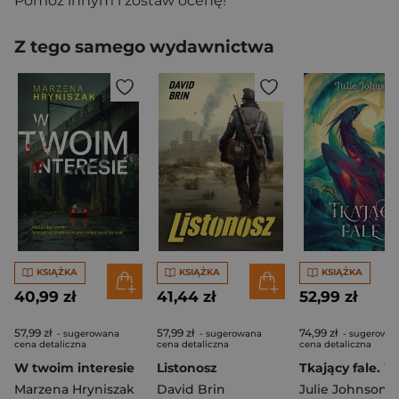
Pomóż innym i zostaw ocenę!
Z tego samego wydawnictwa
KSIĄŻKA
KSIĄŻKA
KSIĄŻKA
40,99 zł
41,44 zł
52,99 zł
57,99 zł
57,99 zł
74,99 zł
- sugerowana
- sugerowana
- sugerowa
cena detaliczna
cena detaliczna
cena detaliczna
W twoim interesie
Listonosz
Marzena Hryniszak
David Brin
Julie Johnson