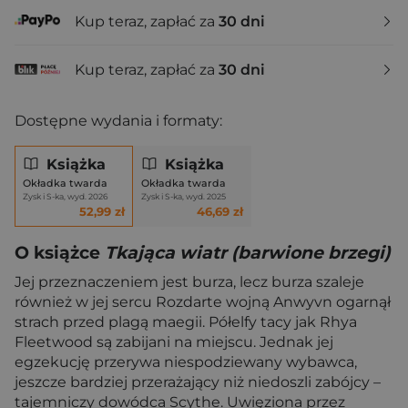
Kup teraz, zapłać za
30 dni
Kup teraz, zapłać za
30 dni
Dostępne wydania i formaty:
Książka
Książka
Okładka twarda
Okładka twarda
Zysk i S-ka, wyd. 2026
Zysk i S-ka, wyd. 2025
52,99 zł
46,69 zł
O książce
Tkająca wiatr (barwione brzegi)
Jej przeznaczeniem jest burza, lecz burza szaleje
również w jej sercu Rozdarte wojną Anwyvn ogarnął
strach przed plagą maegii. Półelfy tacy jak Rhya
Fleetwood są zabijani na miejscu. Jednak jej
egzekucję przerywa niespodziewany wybawca,
jeszcze bardziej przerażający niż niedoszli zabójcy –
tajemniczy dowódca Scythe. Uwięziona przez