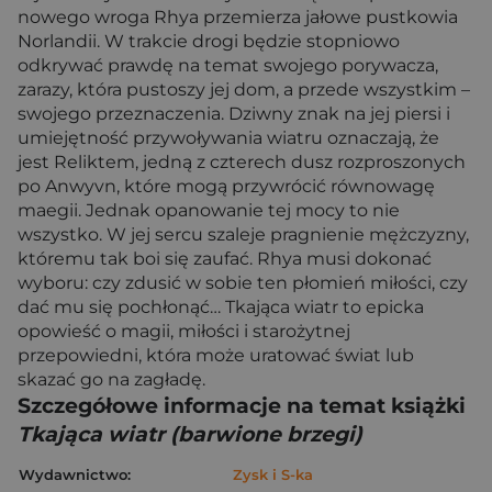
nowego wroga Rhya przemierza jałowe pustkowia
Norlandii. W trakcie drogi będzie stopniowo
odkrywać prawdę na temat swojego porywacza,
zarazy, która pustoszy jej dom, a przede wszystkim –
swojego przeznaczenia. Dziwny znak na jej piersi i
umiejętność przywoływania wiatru oznaczają, że
jest Reliktem, jedną z czterech dusz rozproszonych
po Anwyvn, które mogą przywrócić równowagę
maegii. Jednak opanowanie tej mocy to nie
wszystko. W jej sercu szaleje pragnienie mężczyzny,
któremu tak boi się zaufać. Rhya musi dokonać
wyboru: czy zdusić w sobie ten płomień miłości, czy
dać mu się pochłonąć… Tkająca wiatr to epicka
opowieść o magii, miłości i starożytnej
przepowiedni, która może uratować świat lub
skazać go na zagładę.
Szczegółowe informacje na temat książki
Tkająca wiatr (barwione brzegi)
Wydawnictwo:
Zysk i S-ka