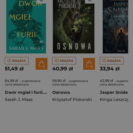
KSIĄŻKA
KSIĄŻKA
KSIĄŻKA
51,49 zł
40,99 zł
33,94 zł
64,99 zł
59,90 zł
42,99 zł
- sugerowana
- sugerowana
- sugerowa
cena detaliczna
cena detaliczna
cena detaliczna
Dwór mgieł i furii. Dwór cierni i róż. Tom 2 wyd. 2026
Osnowa
Sarah J. Maas
Krzysztof Piskorski
Kinga Leszczyń