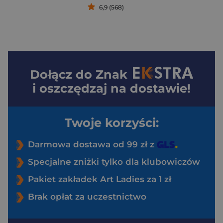
6,9 (568)
Dołącz do
Znak
i oszczędzaj na dostawie!
Twoje korzyści:
Darmowa dostawa od 99 zł z
Specjalne zniżki tylko dla klubowiczów
Pakiet zakładek Art Ladies za 1 zł
Brak opłat za uczestnictwo