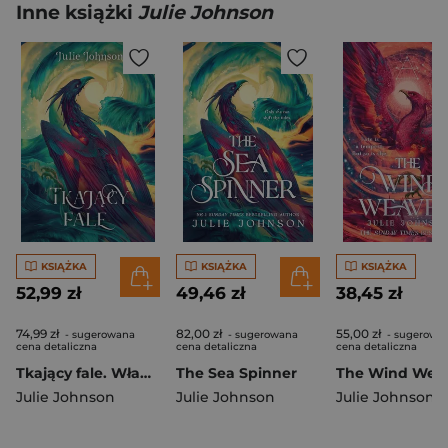
Inne książki
Julie Johnson
KSIĄŻKA
KSIĄŻKA
KSIĄŻKA
52,99 zł
49,46 zł
38,45 zł
74,99 zł
82,00 zł
55,00 zł
- sugerowana
- sugerowana
- sugerowa
cena detaliczna
cena detaliczna
cena detaliczna
Tkający fale. Władza Reliktów. Tom 2
The Sea Spinner
The Wind Wea
Julie Johnson
Julie Johnson
Julie Johnson