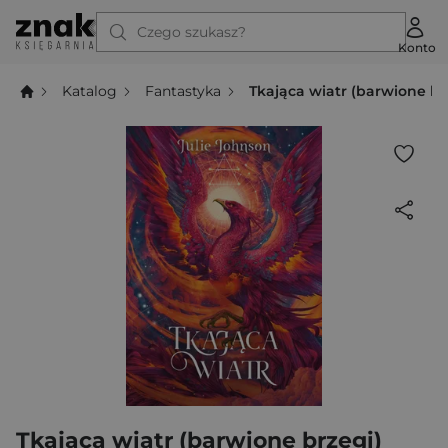
Czego szukasz?
Konto
Katalog
Fantastyka
Tkająca wiatr (barwione br
Tkająca wiatr (barwione brzegi)