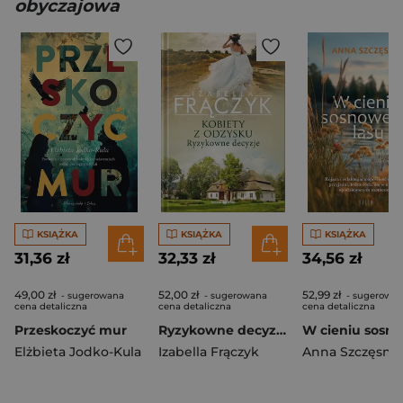
obyczajowa
KSIĄŻKA
KSIĄŻKA
KSIĄŻKA
31,36 zł
32,33 zł
34,56 zł
49,00 zł
52,00 zł
52,99 zł
- sugerowana
- sugerowana
- sugerowa
cena detaliczna
cena detaliczna
cena detaliczna
Przeskoczyć mur
Ryzykowne decyzje. Kobiety z odzysku. Tom 3 wyd. 2026
Elżbieta Jodko-Kula
Izabella Frączyk
Anna Szczęsna