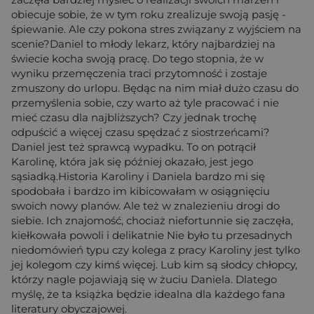
obiecuje sobie, że w tym roku zrealizuje swoją pasję -
śpiewanie. Ale czy pokona stres związany z wyjściem na
scenie?Daniel to młody lekarz, który najbardziej na
świecie kocha swoją pracę. Do tego stopnia, że w
wyniku przemęczenia traci przytomność i zostaje
zmuszony do urlopu. Będąc na nim miał dużo czasu do
przemyślenia sobie, czy warto aż tyle pracować i nie
mieć czasu dla najbliższych? Czy jednak trochę
odpuścić a więcej czasu spędzać z siostrzeńcami?
Daniel jest też sprawcą wypadku. To on potrącił
Karolinę, która jak się później okazało, jest jego
sąsiadką.Historia Karoliny i Daniela bardzo mi się
spodobała i bardzo im kibicowałam w osiągnięciu
swoich nowy planów. Ale też w znalezieniu drogi do
siebie. Ich znajomość, chociaż niefortunnie się zaczęła,
kiełkowała powoli i delikatnie Nie było tu przesadnych
niedomówień typu czy kolega z pracy Karoliny jest tylko
jej kolegom czy kimś więcej. Lub kim są słodcy chłopcy,
którzy nagle pojawiają się w żuciu Daniela. Dlatego
myślę, że ta książka będzie idealna dla każdego fana
literatury obyczajowej.