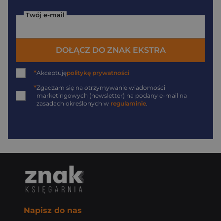
Twój e-mail
DOŁĄCZ DO ZNAK EKSTRA
*
Akceptuję
politykę prywatności
*
Zgadzam się na otrzymywanie wiadomości
marketingowych (newsletter) na podany
e-mail
na
zasadach określonych w
regulaminie
.
Napisz do nas