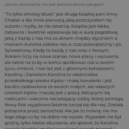
opinia recenzenta nie jest potwierdzona zakupem
"To tylko zimowy blues" jest drugą książką pani Anny
Chaber a dla mnie pierwszą jaką przeczytałam tej
autorki i myślę, że nie ostatnią. Książka jest lekka,
zabawna i świetnie wpasowuje się w aurę pogodową
jaką z każdy z nas ma za oknem między styczniem a
marcem.Autorka zabiera nas w czas poświąteczny i po
Sylwestrowy. Kiedy to każdy z nas wraz z Nowym
Rokiem liczy na nowe szanse, nowe plany i wyzwania,
ale także na to by w końcu spróbować coś w swoim
życiu zmienić. I tak też jest z głównymi bohaterami:
Karoliną i Danielem.Karolina to właścicielka
przesłodkiego pieska Kąska i małej kawalerki i jest
bardzo zadowolona ze swoich małych, ale własnych
czterech kątów. Inaczej jest z pracą, kłócącymi się
rodzicami i wiecznie narzekającą ciotką, której pomaga.
Nowy Rok wyjątkowo fatalnie zaczął się dla niej. Została
potrącona przez samochód. Ale jak to mówią: nie ma
tego złego co by na dobre nie wyszło. Wypadek nie był
groźny, tylko lekkie stłuczenie, ale sprawił, że Karolina
zaczęła bardziej myśleć o realizacji swoich marzeń i