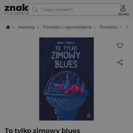
Czego szukasz?
Konto
Katalog
Powieści i opowiadania
Powieści
Li
To tylko zimowy blues