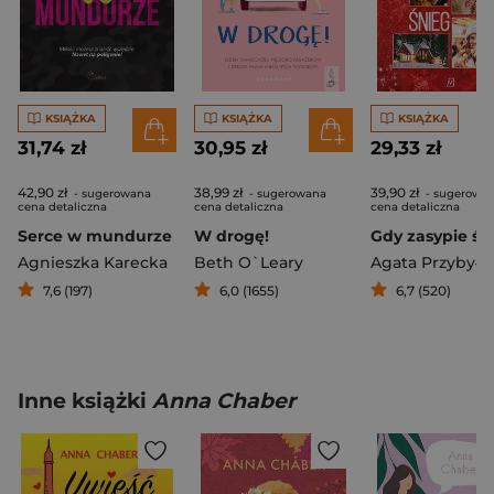
KSIĄŻKA
KSIĄŻKA
KSIĄŻKA
31,74 zł
30,95 zł
29,33 zł
42,90 zł
38,99 zł
39,90 zł
- sugerowana
- sugerowana
- sugerowa
cena detaliczna
cena detaliczna
cena detaliczna
Serce w mundurze
W drogę!
Gdy zasypie śn
Agnieszka Karecka
Beth O`Leary
Agata Przybyłe
7,6 (197)
6,0 (1655)
6,7 (520)
Inne książki
Anna Chaber