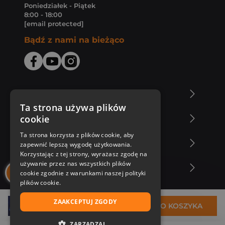
Poniedziałek - Piątek
8:00 - 18:00
[email protected]
Bądź z nami na bieżąco
O Księgarni Znak
Ta strona używa plików
cookie
Zakupy u nas
Ta strona korzysta z plików cookie, aby
Nasza oferta
zapewnić lepszą wygodę użytkowania.
Korzystając z tej strony, wyrażasz zgodę na
używanie przez nas wszystkich plików
Nasi autorzy
cookie zgodnie z warunkami naszej polityki
plików cookie.
ZAAKCEPTUJ ZGODY
30,99 zł
DO KOSZYKA
ZARZĄDZAJ