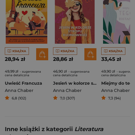
KSIĄŻKA
KSIĄŻKA
KSIĄŻKA
28,94 zł
28,86 zł
33,45 zł
49,99 zł
46,90 zł
49,90 zł
- sugerowana
- sugerowana
- sugerowa
cena detaliczna
cena detaliczna
cena detaliczna
Uwieść Francuza
Jesień w kolorze syropu klonowego
Anna Chaber
Anna Chaber
Anna Chaber
6,8 (102)
7,0 (307)
7,3 (94)
Inne książki z kategorii
Literatura