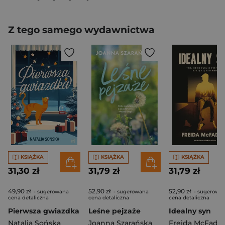
Z tego samego wydawnictwa
KSIĄŻKA
KSIĄŻKA
KSIĄŻKA
31,30 zł
31,79 zł
31,79 zł
49,90 zł
52,90 zł
52,90 zł
- sugerowana
- sugerowana
- sugerowa
cena detaliczna
cena detaliczna
cena detaliczna
Pierwsza gwiazdka
Leśne pejzaże
Idealny syn
Natalia Sońska
Joanna Szarańska
Freida McFadd