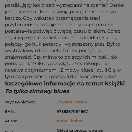
paraliżujący lęk przed występami na scenie? Daniel
jest lekarzem i kocha swoją pracę. Czasem aż za
bardzo. Gdy wskutek przemęczenia traci
przytomność i zostaje zmuszony pójść na urlop,
postanawia poświęcić więcej czasu bliskim. Coraz
częściej myśli również o uroczej sąsiadce, z którą
połączył go huk petardy i wystraszony pies. Był to
wystrzałowy i dość niefortunny początek
znajomości. Czy mimo to połączy ich miłość… do
pomagania? Okres poświąteczny nikogo nie
napawa optymizmem. „Zimowy blues” otuli Cię w
tym szarym czasie i pozwoli dotrwać do wiosny!
Szczegółowe informacje na temat książki
To tylko zimowy blues
Wydawnictwo:
Czwarta Strona
EAN:
9788367054867
Autor:
Anna Chaber
Okładka broszurowa ze