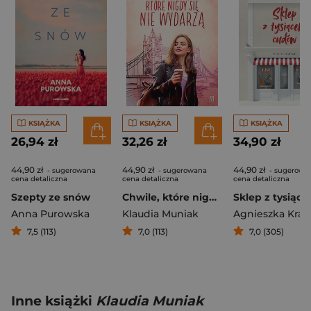
KSIĄŻKA
KSIĄŻKA
KSIĄŻKA
26,94 zł
32,26 zł
34,90 zł
44,90 zł
44,90 zł
44,90 zł
- sugerowana
- sugerowana
- sugerowa
cena detaliczna
cena detaliczna
cena detaliczna
Szepty ze snów
Chwile, które nigdy się nie wydarzą
Anna Purowska
Klaudia Muniak
7,5 (113)
7,0 (113)
7,0 (305)
Inne książki
Klaudia Muniak