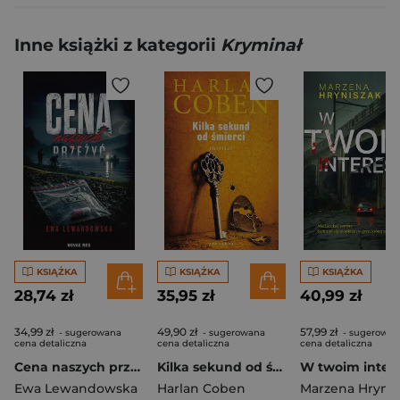
Inne książki z kategorii
Kryminał
KSIĄŻKA
KSIĄŻKA
KSIĄŻKA
28,74 zł
35,95 zł
40,99 zł
34,99 zł
49,90 zł
57,99 zł
- sugerowana
- sugerowana
- sugerowan
cena detaliczna
cena detaliczna
cena detaliczna
Cena naszych przeżyć
Kilka sekund od śmierci
W twoim intere
Ewa Lewandowska
Harlan Coben
Marzena Hrynis