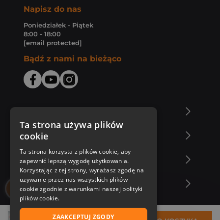
Napisz do nas
Poniedziałek - Piątek
8:00 - 18:00
[email protected]
Bądź z nami na bieżąco
O Księgarni Znak
Ta strona używa plików
cookie
Zakupy u nas
Ta strona korzysta z plików cookie, aby
Nasza oferta
zapewnić lepszą wygodę użytkowania.
Korzystając z tej strony, wyrażasz zgodę na
używanie przez nas wszystkich plików
Nasi autorzy
cookie zgodnie z warunkami naszej polityki
plików cookie.
ZAAKCEPTUJ ZGODY