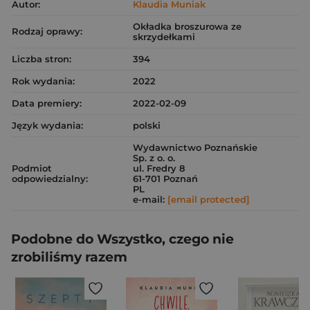
Autor:
Klaudia Muniak
Okładka broszurowa ze
Rodzaj oprawy:
skrzydełkami
Liczba stron:
394
Rok wydania:
2022
Data premiery:
2022-02-09
Język wydania:
polski
Wydawnictwo Poznańskie
Sp. z o. o.
Podmiot
ul. Fredry 8
odpowiedzialny:
61-701 Poznań
PL
e-mail:
[email protected]
Podobne do Wszystko, czego nie
zrobiliśmy razem