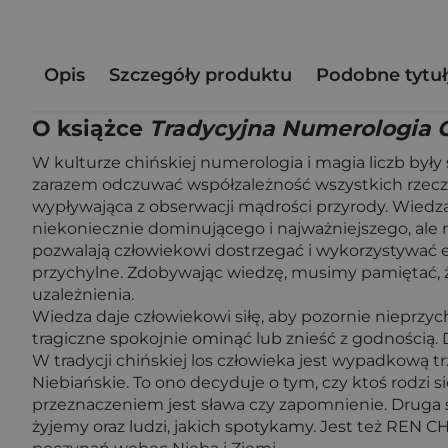
Opis
Szczegóły produktu
Podobne tytuł
O książce
Tradycyjna Numerologia 
W kulturze chińskiej numerologia i magia liczb były
zarazem odczuwać współzależność wszystkich rzecz
wypływająca z obserwacji mądrości przyrody. Wiedz
niekoniecznie dominującego i najważniejszego, ale 
pozwalają człowiekowi dostrzegać i wykorzystywać en
przychylne. Zdobywając wiedzę, musimy pamiętać, że 
uzależnienia.
Wiedza daje człowiekowi siłę, aby pozornie nieprzyc
tragiczne spokojnie ominąć lub znieść z godnością.
W tradycji chińskiej los człowieka jest wypadkową t
Niebiańskie. To ono decyduje o tym, czy ktoś rodzi si
przeznaczeniem jest sława czy zapomnienie. Druga s
żyjemy oraz ludzi, jakich spotykamy. Jest też REN CH