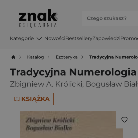
Kategorie
Nowości
Bestsellery
Zapowiedzi
Promo
Katalog
Ezoteryka
Tradycyjna Numerolo
Tradycyjna Numerologia
Zbigniew A. Królicki
,
Bogusław Biał
KSIĄŻKA