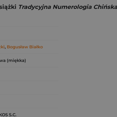
siążki
Tradycyjna Numerologia Chińska
cki
,
Bogusław Białko
wa (miękka)
S S.C.