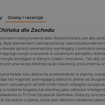
y
Oceny i recenzje
Chińska dla Zachodu
 sztukami odczytywania ładu Wszechświata, tak aby podzi
y. Były elementami samopoznania i samodoskonalenia 
a dawała spokój wewnętrzny wynikający z poznania swo
mającego swoje znaczenie w ustalonym porządku dziesięci
ergie istniejące w danym czasie i otoczeniu. Tak aby cz
jest ona raczej zdolnością do tolerancji, zrozumienia, w
hylne koleje losu aktywnie przekształcać w piękną, wspa
 Daje też mądrość pomagającą odróżnić jedne od drugich
rzech naturalnych sił SAN CHAI trzech rodzajów szczęścia
ę w rodzinie bogatej lub biednej, jako człowiek inteligen
kładowa to TI CHAI Szczęście Ziemskie. Dotyczy ono pow
AI Szczęście Ludzkie, które jest efektem działania człowi