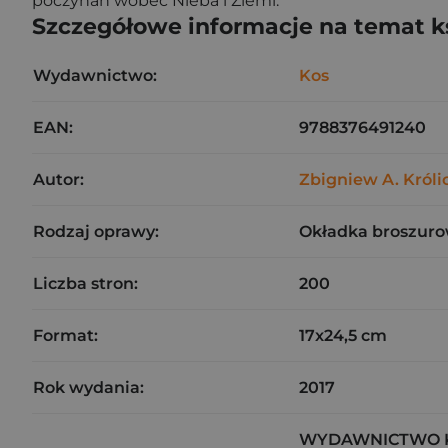
poczynań wobec Nieba i Ziemi.
Szczegółowe informacje na temat k
Wydawnictwo:
Kos
EAN:
9788376491240
Autor:
Zbigniew A. Króli
Rodzaj oprawy:
Okładka broszuro
Liczba stron:
200
Format:
17x24,5 cm
Rok wydania:
2017
WYDAWNICTWO KO