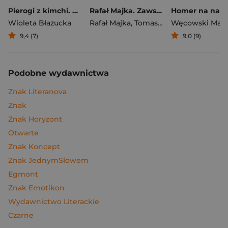
Pierogi z kimchi. Moje ulubione azjatyckie przepisy
Rafał Majka. Zawsze z przodu. Rozmawia Tomasz Kalemba - książka z autografem
Wioleta Błazucka
Rafał Majka
,
Tomasz Kalemba
Węcowski Mar
9,4 (7)
9,0 (9)
Podobne wydawnictwa
Znak Literanova
Znak
Znak Horyzont
Otwarte
Znak Koncept
Znak JednymSłowem
Egmont
Znak Emotikon
Wydawnictwo Literackie
Czarne