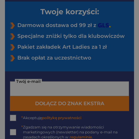
Twoje korzyści:
Darmowa dostawa od 99 zł z
Specjalne zniżki tylko dla klubowiczów
Pakiet zakładek Art Ladies za 1 zł
Brak opłat za uczestnictwo
Twój e-mail
DOŁĄCZ DO ZNAK EKSTRA
*
Akceptuję
politykę prywatności
*
Zgadzam się na otrzymywanie wiadomości
marketingowych (newsletter) na podany
e-mail
na
zasadach określonych w
regulaminie
.