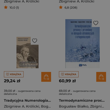
Zbigniew A. Królicki
Zbigniew A. Królicki
10,0 (1)
6,8 (208)
KSIĄŻKA
KSIĄŻKA
29,24 zł
60,99 zł
39,00 zł
69,00 zł
- sugerowana cena
- sugerowana cena
detaliczna
detaliczna
Tradycyjna Numerologia Chińska dla Zachodu
Termodynamiczne procesy i przemiany w obiegach..
Zbigniew A. Królicki
,
Bogusław Białko
Bogusław Białko
,
Zbigniew A. Królicki