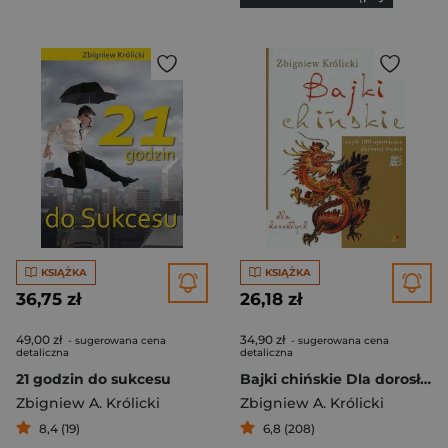
KSIĄŻKA
KSIĄŻKA
36,75 zł
26,18 zł
49,00 zł
34,90 zł
- sugerowana cena
- sugerowana cena
detaliczna
detaliczna
21 godzin do sukcesu
Bajki chińskie Dla dorosłych czyli 108 opowieści dziwnej treści
Zbigniew A. Królicki
Zbigniew A. Królicki
8,4 (19)
6,8 (208)