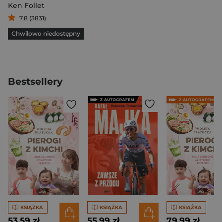
Ken Follet
7,8 (3831)
Chwilowo niedostępny
Bestsellery
KSIĄŻKA
KSIĄŻKA
KSIĄŻKA
53,59 zł
55,99 zł
79,99 zł