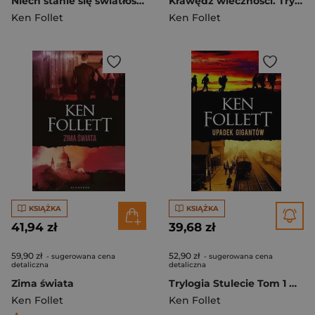
Niech stanie się światłość Wydanie specjalne
Krawędź wieczności. Trylogia Stulecie. Tom 3
Ken Follet
Ken Follet
KSIĄŻKA
KSIĄŻKA
41,94 zł
39,68 zł
59,90 zł
52,90 zł
- sugerowana cena
- sugerowana cena
detaliczna
detaliczna
Zima świata
Trylogia Stulecie Tom 1 Upadek gigantów
Ken Follet
Ken Follet