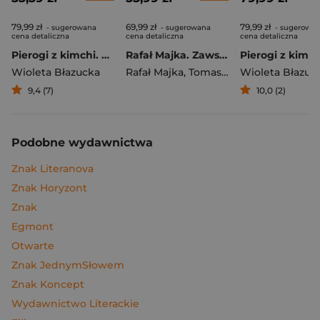
79,99 zł
69,99 zł
79,99 zł
- sugerowana
- sugerowana
- sugerowa
cena detaliczna
cena detaliczna
cena detaliczna
Pierogi z kimchi. Moje ulubione azjatyckie przepisy
Rafał Majka. Zawsze z przodu. Rozmawia Tomasz Kalemba - książka z autografem
Wioleta Błazucka
Rafał Majka
,
Tomasz Kalemba
Wioleta Błazuc
9,4 (7)
10,0 (2)
Podobne wydawnictwa
Znak Literanova
Znak Horyzont
Znak
Egmont
Otwarte
Znak JednymSłowem
Znak Koncept
Wydawnictwo Literackie