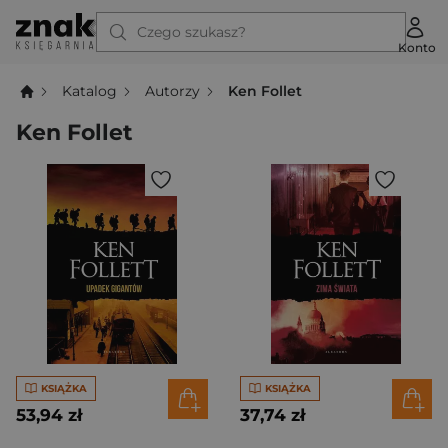
Czego szukasz?
Konto
Katalog
Autorzy
Ken Follet
Ken Follet
KSIĄŻKA
KSIĄŻKA
53,94 zł
37,74 zł