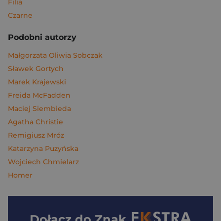
Filia
Czarne
Podobni autorzy
Małgorzata Oliwia Sobczak
Sławek Gortych
Marek Krajewski
Freida McFadden
Maciej Siembieda
Agatha Christie
Remigiusz Mróz
Katarzyna Puzyńska
Wojciech Chmielarz
Homer
Dołącz do
Znak