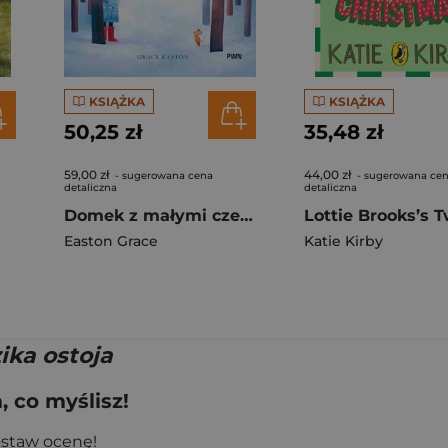
KSIĄŻKA
KSIĄŻKA
50,25 zł
35,48 zł
59,00 zł
44,00 zł
- sugerowana cena
- sugerowana ce
detaliczna
detaliczna
Domek z małymi czerwonymi drzwiami
Easton Grace
Katie Kirby
ika ostoja
 co myślisz!
ostaw ocenę!