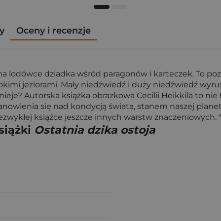
y
Oceny i recenzje
na lodówce dziadka wśród paragonów i karteczek. To poz
imi jeziorami. Mały niedźwiedź i duży niedźwiedź wyrusz
tnieje? Autorska książka obrazkowa Cecilii Heikkilä to ni
astanowienia się nad kondycją świata, stanem naszej plan
niezwykłej książce jeszcze innych warstw znaczeniowych. 
siążki
Ostatnia dzika ostoja