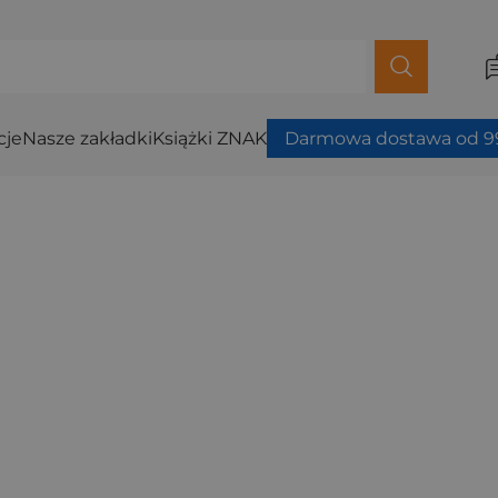
cje
Nasze zakładki
Książki ZNAK
Darmowa dostawa od 99