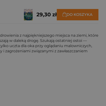
29,30 zł
DO KOSZYKA
drowienia z najpiękniejszego miejsca na ziemi, które
ają w daleką drogę. Szukają ostatniej ostoi —
e tylko uczta dla oka przy oglądaniu malowniczych,
ety i zagrożeniami związanymi z zawłaszczaniem
"