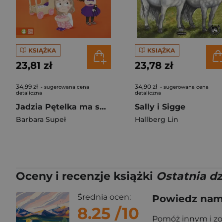
KSIĄŻKA
KSIĄŻKA
23,81 zł
23,78 zł
34,99 zł
34,90 zł
- sugerowana cena
- sugerowana cena
detaliczna
detaliczna
Jadzia Pętelka ma sprzeczkę. Jadzia Pętelka
Sally i Sigge
Barbara Supeł
Hallberg Lin
Oceny i recenzje książki
Ostatnia dz
Średnia ocen:
Powiedz nam,
8.25
/10
Pomóż innym i z