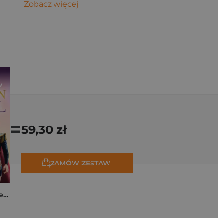
Zobacz więcej
=
59,30 zł
ZAMÓW ZESTAW
K-popowe łowczynie demonów. Mój golden journal. Oficjalny dziennik