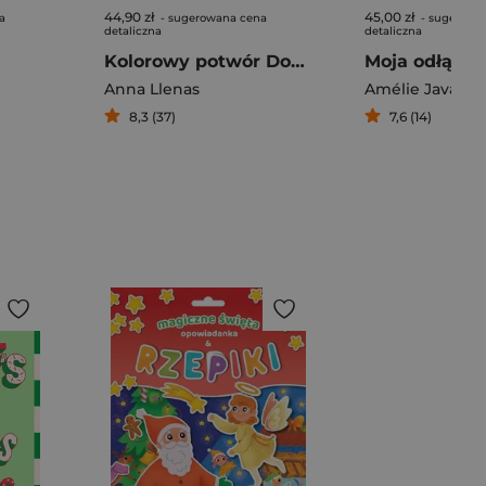
44,90 zł
45,00 zł
a
- sugerowana cena
- sugerowa
detaliczna
detaliczna
Kolorowy potwór Doktor od emocji
Anna Llenas
Amélie Javaux
8,3 (37)
7,6 (14)