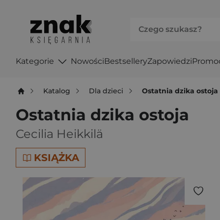
Kategorie
Nowości
Bestsellery
Zapowiedzi
Promo
Katalog
Dla dzieci
Ostatnia dzika ostoja
Ostatnia dzika ostoja
Cecilia Heikkilä
KSIĄŻKA