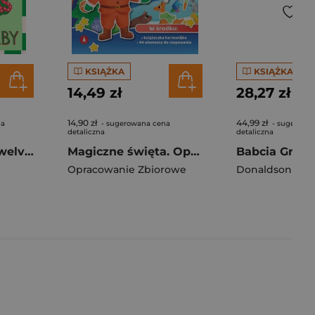
KSIĄŻKA
KSIĄŻKA
14,49 zł
28,27 zł
14,90 zł
44,99 zł
na
- sugerowana cena
- sugerowa
detaliczna
detaliczna
Lottie Brooks’s Twelve Disasters of Christmas
Magiczne święta. Opowiadanka & rzepiki
Babcia Gruffa
Opracowanie Zbiorowe
Donaldson Juli