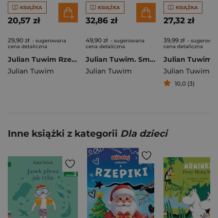
KSIĄŻKA
KSIĄŻKA
KSIĄŻKA
20,57 zł
32,86 zł
27,32 zł
29,90 zł
49,90 zł
39,99 zł
- sugerowana
- sugerowana
- sugerowa
cena detaliczna
cena detaliczna
cena detaliczna
Julian Tuwim Rzepka. Zeszyt do kolorowania
Julian Tuwim. Smyki kochają wierszyki
Julian Tuwim
Julian Tuwim
Julian Tuwim
10,0 (3)
Inne książki z kategorii
Dla dzieci