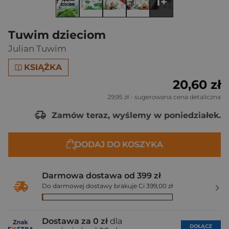
1+
Tuwim dzieciom
Julian Tuwim
KSIĄŻKA
20,60 zł
29,95 zł
- sugerowana cena detaliczna
Zamów teraz, wyślemy w poniedziałek.
DODAJ DO KOSZYKA
Darmowa dostawa od 399 zł
Do darmowej dostawy brakuje Ci 399,00 zł
Dostawa za 0 zł
dla
DOŁĄCZ