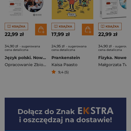
KSIĄŻKA
KSIĄŻKA
KSIĄŻKA
22,99 zł
17,99 zł
22,99 zł
34,90 zł
24,95 zł
34,90 zł
- sugerowana
- sugerowana
- sugerowa
cena detaliczna
cena detaliczna
cena detaliczna
Język polski. Nowe Repetytorium 2025. Szkoła podstawowa. Klasa 7-8
Prankenstein
Opracowanie Zbiorowe
Kaisa Paasto
9,4 (5)
Dołącz do
Znak
i oszczędzaj na dostawie!