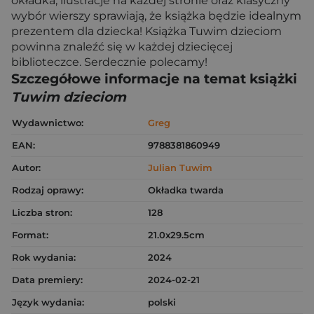
okładka, ilustracje na każdej stronie oraz klasyczny
wybór wierszy sprawiają, że książka będzie idealnym
prezentem dla dziecka! Książka Tuwim dzieciom
powinna znaleźć się w każdej dziecięcej
biblioteczce. Serdecznie polecamy!
Szczegółowe informacje na temat książki
Tuwim dzieciom
Wydawnictwo:
Greg
EAN:
9788381860949
Autor:
Julian Tuwim
Rodzaj oprawy:
Okładka twarda
Liczba stron:
128
Format:
21.0x29.5cm
Rok wydania:
2024
Data premiery:
2024-02-21
Język wydania:
polski