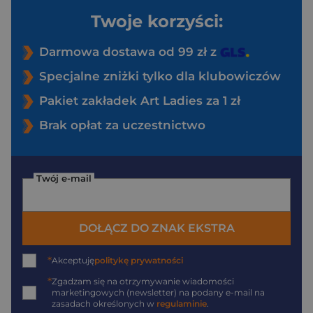
Twoje korzyści:
Darmowa dostawa od 99 zł z
Specjalne zniżki tylko dla klubowiczów
Pakiet zakładek Art Ladies za 1 zł
Brak opłat za uczestnictwo
Twój e-mail
DOŁĄCZ DO ZNAK EKSTRA
*
Akceptuję
politykę prywatności
*
Zgadzam się na otrzymywanie wiadomości
marketingowych (newsletter) na podany
e-mail
na
zasadach określonych w
regulaminie
.