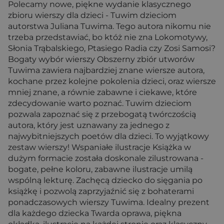
Polecamy nowe, piękne wydanie klasycznego
zbioru wierszy dla dzieci - Tuwim dzieciom
autorstwa Juliana Tuwima. Tego autora nikomu nie
trzeba przedstawiać, bo któż nie zna Lokomotywy,
Słonia Trąbalskiego, Ptasiego Radia czy Zosi Samosi?
Bogaty wybór wierszy Obszerny zbiór utworów
Tuwima zawiera najbardziej znane wiersze autora,
kochane przez kolejne pokolenia dzieci, oraz wiersze
mniej znane, a równie zabawne i ciekawe, które
zdecydowanie warto poznać. Tuwim dzieciom
pozwala zapoznać się z przebogatą twórczością
autora, który jest uznawany za jednego z
najwybitniejszych poetów dla dzieci. To wyjątkowy
zestaw wierszy! Wspaniałe ilustracje Książka w
dużym formacie została doskonale zilustrowana -
bogate, pełne koloru, zabawne ilustracje umilą
wspólną lekturę. Zachęcą dziecko do sięgania po
książkę i pozwolą zaprzyjaźnić się z bohaterami
ponadczasowych wierszy Tuwima. Idealny prezent
dla każdego dziecka Twarda oprawa, piękna