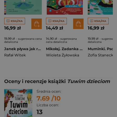
KSIĄŻKA
KSIĄŻKA
KSIĄŻKA
16,99 zł
14,49 zł
16,99 zł
19,99 zł
14,90 zł
19,99 zł
- sugerowana cena
- sugerowana
- sugerowan
detaliczna
cena detaliczna
detaliczna
Janek pływa jak ryba. Czytam sobie. Poziom 2
Mikołaj. Zadanka & rzepiki
Rafał Witek
Wioleta Żyłowska
Zofia Stanecka
Oceny i recenzje książki
Tuwim dzieciom
Średnia ocen:
7.69
/10
Liczba ocen:
13