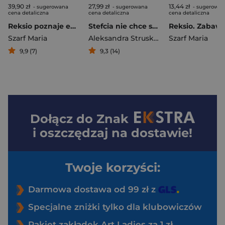
39,90 zł
27,99 zł
13,44 zł
- sugerowana
- sugerowana
- sugerowan
cena detaliczna
cena detaliczna
cena detaliczna
Reksio poznaje emocje
Stefcia nie chce spać
Szarf Maria
Aleksandra Struska-Musiał
Szarf Maria
9,9 (7)
9,3 (14)
Dołącz do
Znak
i oszczędzaj na dostawie!
Twoje korzyści:
Darmowa dostawa od 99 zł z
Specjalne zniżki tylko dla klubowiczów
Pakiet zakładek Art Ladies za 1 zł