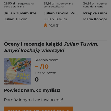
29,90 zł
39,99 zł
24,99 zł
- sugerowana
- sugerowana
- sugerowa
cena detaliczna
cena detaliczna
cena detaliczna
Julian Tuwim Rzepka. Zeszyt do kolorowania
Julian Tuwim. Wiersze dla dzieci
Julian Tuwim
Julian Tuwim
Maria Konopni
10,0 (3)
Oceny i recenzje książki
Julian Tuwim.
Smyki kochają wierszyki
Średnia ocen:
~
/10
Liczba ocen:
0
Powiedz nam, co myślisz!
Pomóż innym i zostaw ocenę!