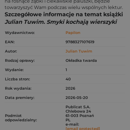
na rosnące ząbki i ciekawskie paluszki, będzie
towarzyszyć Wam podczas wielu wspólnych lektur.
Szczegółowe informacje na temat książki
Julian Tuwim. Smyki kochają wierszyki
Wydawnictwo:
Papilon
EAN:
9788327107619
Autor:
Julian Tuwim
Rodzaj oprawy:
Okładka twarda
Wydanie:
1
Liczba stron:
40
Rok wydania:
2026
Data premiery:
2026-05-20
Publicat S.A.
Chlebowa 24
Podmiot
61-003 Poznań
odpowiedzialny:
PL
e-mail:
[email protected]