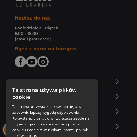
Napisz do nas
Poniedziałek - Piątek
8:00 - 18:00
[email protected]
Bądź z nami na bieżąco
O Księgarni Znak
Ta strona używa plików
cookie
Zakupy u nas
Ta strona korzysta z plików cookie, aby
Nasza oferta
zapewnić lepszą wygodę użytkowania.
Korzystając z tej strony, wyrażasz zgodę na
używanie przez nas wszystkich plików
Nasi autorzy
cookie zgodnie z warunkami naszej polityki
plików cookie.