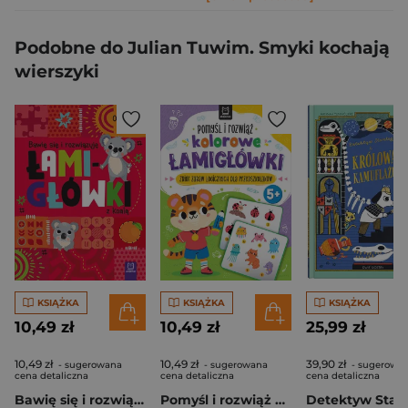
Podobne do Julian Tuwim. Smyki kochają
wierszyki
KSIĄŻKA
KSIĄŻKA
KSIĄŻKA
10,49 zł
10,49 zł
25,99 zł
10,49 zł
10,49 zł
39,90 zł
- sugerowana
- sugerowana
- sugerowa
cena detaliczna
cena detaliczna
cena detaliczna
Bawię się i rozwiązuję ŁAMIGŁÓWKI z koalą. Od 5 lat
Pomyśl i rozwiąż kolorowe ŁAMIGŁÓWKI. Zbiór zabaw logicznych dla przedszkolaków. Od 5 lat