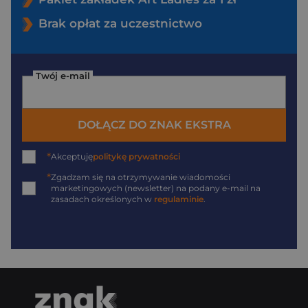
Brak opłat za uczestnictwo
Twój e-mail
DOŁĄCZ DO ZNAK EKSTRA
*
Akceptuję
politykę prywatności
*
Zgadzam się na otrzymywanie wiadomości
marketingowych (newsletter) na podany
e-mail
na
zasadach określonych w
regulaminie
.