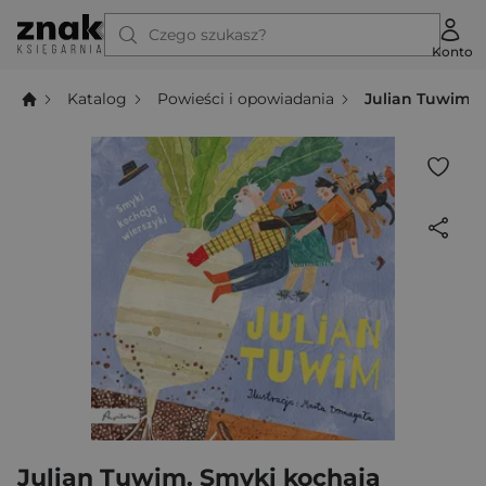
Czego szukasz?
Konto
Katalog
Powieści i opowiadania
Julian Tuwim. 
Julian Tuwim. Smyki kochają