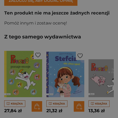
ZALOGUJ SIĘ, ABY DODAĆ OPINIĘ
Ten produkt nie ma jeszcze żadnych recenzji
Pomóż innym i zostaw ocenę!
Z tego samego wydawnictwa
KSIĄŻKA
KSIĄŻKA
KSIĄŻKA
27,84 zł
21,32 zł
13,36 zł