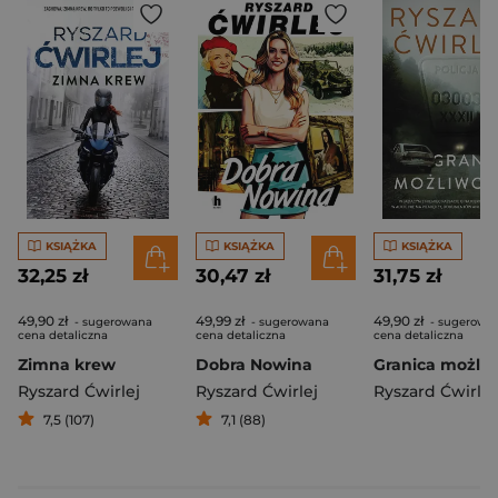
KSIĄŻKA
KSIĄŻKA
KSIĄŻKA
32,25 zł
30,47 zł
31,75 zł
49,90 zł
49,99 zł
49,90 zł
- sugerowana
- sugerowana
- sugerowa
cena detaliczna
cena detaliczna
cena detaliczna
Zimna krew
Dobra Nowina
Granica możliw
Ryszard Ćwirlej
Ryszard Ćwirlej
Ryszard Ćwirlej
7,5 (107)
7,1 (88)