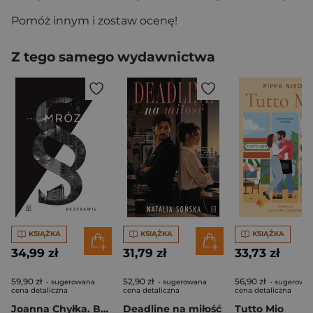
Pomóż innym i zostaw ocenę!
Z tego samego wydawnictwa
KSIĄŻKA
KSIĄŻKA
KSIĄŻKA
34,99 zł
31,79 zł
33,73 zł
59,90 zł
52,90 zł
56,90 zł
- sugerowana
- sugerowana
- sugerowa
cena detaliczna
cena detaliczna
cena detaliczna
Joanna Chyłka. Bezprawie. Wydanie specjalne
Deadline na miłość
Tutto Mio