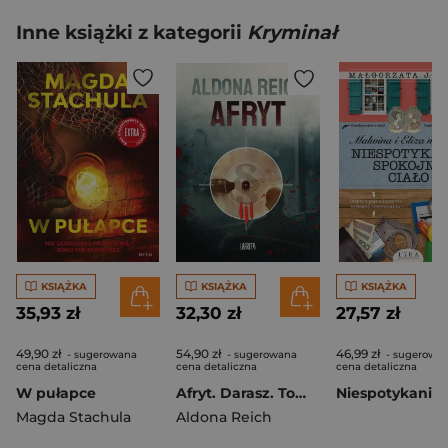
Inne książki z kategorii
Kryminał
KSIĄŻKA
KSIĄŻKA
KSIĄŻKA
35,93 zł
32,30 zł
27,57 zł
49,90 zł
54,90 zł
46,99 zł
- sugerowana
- sugerowana
- sugerowa
cena detaliczna
cena detaliczna
cena detaliczna
W pułapce
Afryt. Darasz. Tom 3
Magda Stachula
Aldona Reich