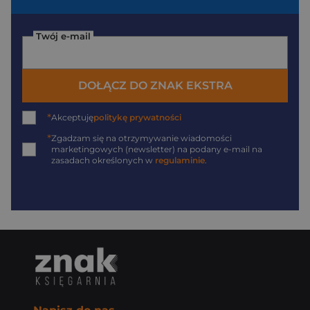
Twój e-mail
DOŁĄCZ DO ZNAK EKSTRA
*
Akceptuję
politykę prywatności
*
Zgadzam się na otrzymywanie wiadomości
marketingowych (newsletter) na podany
e-mail
na
zasadach określonych w
regulaminie
.