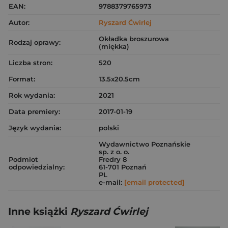
EAN:
9788379765973
Autor:
Ryszard Ćwirlej
Okładka broszurowa
Rodzaj oprawy:
(miękka)
Liczba stron:
520
Format:
13.5x20.5cm
Rok wydania:
2021
Data premiery:
2017-01-19
Język wydania:
polski
Wydawnictwo Poznańskie
sp. z o. o.
Podmiot
Fredry 8
odpowiedzialny:
61-701 Poznań
PL
e-mail:
[email protected]
Inne książki
Ryszard Ćwirlej