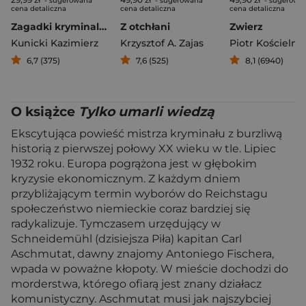
- sugerowana
- sugerowana
- sugerowa
cena detaliczna
cena detaliczna
cena detaliczna
Zagadki kryminalne PRL
Z otchłani
Zwierz
Kunicki Kazimierz
Krzysztof A. Zajas
Piotr Kościelny
6,7 (375)
7,6 (525)
8,1 (6940)
O książce
Tylko umarli wiedzą
Ekscytująca powieść mistrza kryminału z burzliwą
historią z pierwszej połowy XX wieku w tle. Lipiec
1932 roku. Europa pogrążona jest w głębokim
kryzysie ekonomicznym. Z każdym dniem
przybliżającym termin wyborów do Reichstagu
społeczeństwo niemieckie coraz bardziej się
radykalizuje. Tymczasem urzędujący w
Schneidemühl (dzisiejsza Piła) kapitan Carl
Aschmutat, dawny znajomy Antoniego Fischera,
wpada w poważne kłopoty. W mieście dochodzi do
morderstwa, którego ofiarą jest znany działacz
komunistyczny. Aschmutat musi jak najszybciej