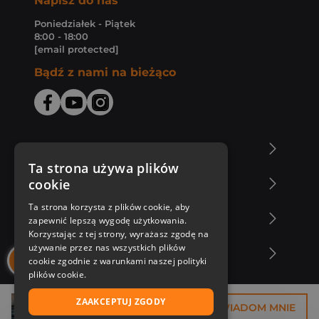
Napisz do nas
Poniedziałek - Piątek
8:00 - 18:00
[email protected]
Bądź z nami na bieżąco
O Księgarni Znak
Ta strona używa plików
cookie
Zakupy u nas
Ta strona korzysta z plików cookie, aby
Nasza oferta
zapewnić lepszą wygodę użytkowania.
Korzystając z tej strony, wyrażasz zgodę na
używanie przez nas wszystkich plików
Nasi autorzy
cookie zgodnie z warunkami naszej polityki
plików cookie.
ZAAKCEPTUJ ZGODY
29,93 zł
POWIADOM MNIE