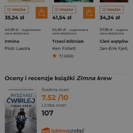
KSIĄŻKA
KSIĄŻKA
KSIĄŻKA
35,24 zł
41,54 zł
34,24 zł
44,99 zł
54,90 zł
57,99 zł
- sugerowana
- sugerowana
- sugerowan
cena detaliczna
cena detaliczna
cena detaliczna
Irmina
Trzeci bliźniak
Piotr Lasota
Ken Follett
Jan-Erik Fjell
,
Jorn L
7,1 (2612)
Oceny i recenzje książki
Zimna krew
Średnia ocen:
7.52
/10
Liczba ocen:
107