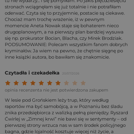
tu nie wydarzy... i się pomyliłam. Po jakiś pięćdziesięciu
stronach wciągnęłam się już totalnie i nie potrafiłam
oderwać. Czyta się to przyjemnie, postacie są ciekawe.
Chociaż mam trochę wrażenie, iż w pewnym
momencie Aneta Nowak staje się bohaterem nieco
drugoplanowym, a na pierwszy plan bardziej wysuwa
się np. prokurator Bocian, Blacha, czy Mirek Brodziak.
PODSUMOWANIE: Polecam wszystkim fanom dobrych
kryminałów. Ja wiem na pewno, że chętnie sięgnę po
inne książki autora, bo bawiłam się znakomicie.
Czytadła i czekadełka
20/07/2026
Twoja ocena: Beznadziejna 1/10"
Twoja ocena: Bardzo słaba 2/10"
Twoja ocena: Słaba 3/10"
Twoja ocena: Może być 4/10"
Twoja ocena: Przeciętna 5/10"
Twoja ocena: Dobra 6/10"
Twoja ocena: Bardzo dobra 7/10"
Twoja ocena: Rewelacyjna 8/10
Twoja ocena: Wybitna 9/10
Twoja ocena: Arcydzieło
opinia recenzenta nie jest potwierdzona zakupem
W lesie pod Grońskiem leży trup, który według
raportów ma być samobójcą, a w Poznaniu bez śladu
znika przedsiębiorca z walizką pełną pieniędzy. Ryszard
Ćwirlej w „Zimnej krwi” nie bawi się w sentymenty – od
pierwszej strony wrzuca nas w sam środek policyjnego
bagna, gdzie lojalność kosztuje więcej niż życie, a