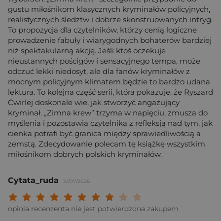
gustu miłośnikom klasycznych kryminałów policyjnych,
realistycznych śledztw i dobrze skonstruowanych intryg.
To propozycja dla czytelników, którzy cenią logiczne
prowadzenie fabuły i wiarygodnych bohaterów bardziej
niż spektakularną akcję. Jeśli ktoś oczekuje
nieustannych pościgów i sensacyjnego tempa, może
odczuć lekki niedosyt, ale dla fanów kryminałów z
mocnym policyjnym klimatem będzie to bardzo udana
lektura. To kolejna część serii, która pokazuje, że Ryszard
Ćwirlej doskonale wie, jak stworzyć angażujący
kryminał. „Zimna krew” trzyma w napięciu, zmusza do
myślenia i pozostawia czytelnika z refleksją nad tym, jak
cienka potrafi być granica między sprawiedliwością a
zemstą. Zdecydowanie polecam tę książkę wszystkim
miłośnikom dobrych polskich kryminałów.
Cytata_ruda
12/07/2026
Twoja ocena: Beznadziejna 1/10"
Twoja ocena: Bardzo słaba 2/10"
Twoja ocena: Słaba 3/10"
Twoja ocena: Może być 4/10"
Twoja ocena: Przeciętna 5/10"
Twoja ocena: Dobra 6/10"
Twoja ocena: Bardzo dobra 7/10"
Twoja ocena: Rewelacyjna 8/10
Twoja ocena: Wybitna 9/10
Twoja ocena: Arcydzieło
opinia recenzenta nie jest potwierdzona zakupem