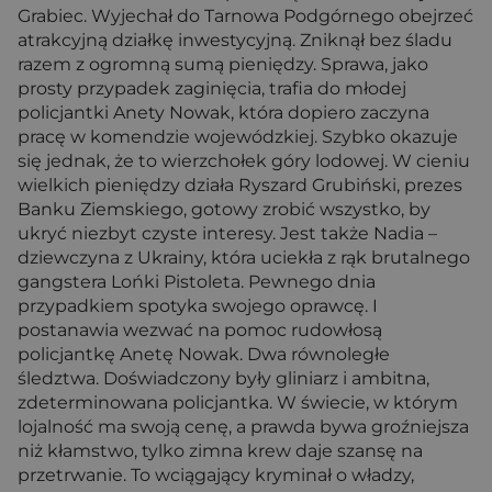
Grabiec. Wyjechał do Tarnowa Podgórnego obejrzeć
atrakcyjną działkę inwestycyjną. Zniknął bez śladu
razem z ogromną sumą pieniędzy. Sprawa, jako
prosty przypadek zaginięcia, trafia do młodej
policjantki Anety Nowak, która dopiero zaczyna
pracę w komendzie wojewódzkiej. Szybko okazuje
się jednak, że to wierzchołek góry lodowej. W cieniu
wielkich pieniędzy działa Ryszard Grubiński, prezes
Banku Ziemskiego, gotowy zrobić wszystko, by
ukryć niezbyt czyste interesy. Jest także Nadia –
dziewczyna z Ukrainy, która uciekła z rąk brutalnego
gangstera Lońki Pistoleta. Pewnego dnia
przypadkiem spotyka swojego oprawcę. I
postanawia wezwać na pomoc rudowłosą
policjantkę Anetę Nowak. Dwa równoległe
śledztwa. Doświadczony były gliniarz i ambitna,
zdeterminowana policjantka. W świecie, w którym
lojalność ma swoją cenę, a prawda bywa groźniejsza
niż kłamstwo, tylko zimna krew daje szansę na
przetrwanie. To wciągający kryminał o władzy,