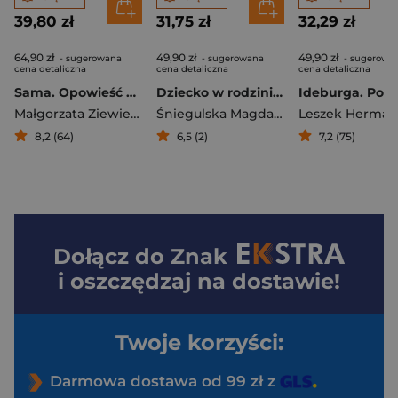
39,80 zł
31,75 zł
32,29 zł
64,90 zł
49,90 zł
49,90 zł
- sugerowana
- sugerowana
- sugerowa
cena detaliczna
cena detaliczna
cena detaliczna
Sama. Opowieść o Annie Bilińskiej
Dziecko w rodzinie patchworkowej
Małgorzata Ziewiecka
Śniegulska Magdalena
Leszek Herman
8,2 (64)
6,5 (2)
7,2 (75)
Dołącz do
Znak
i oszczędzaj na dostawie!
Twoje korzyści:
Darmowa dostawa od 99 zł z