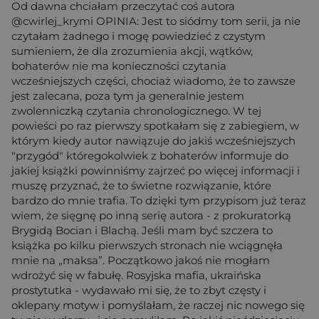
Od dawna chciałam przeczytać coś autora
@cwirlej_krymi OPINIA: Jest to siódmy tom serii, ja nie
czytałam żadnego i mogę powiedzieć z czystym
sumieniem, że dla zrozumienia akcji, wątków,
bohaterów nie ma konieczności czytania
wcześniejszych części, chociaż wiadomo, że to zawsze
jest zalecana, poza tym ja generalnie jestem
zwolenniczką czytania chronologicznego. W tej
powieści po raz pierwszy spotkałam się z zabiegiem, w
którym kiedy autor nawiązuje do jakiś wcześniejszych
"przygód" któregokolwiek z bohaterów informuje do
jakiej książki powinniśmy zajrzeć po więcej informacji i
muszę przyznać, że to świetne rozwiązanie, które
bardzo do mnie trafia. To dzięki tym przypisom już teraz
wiem, że sięgnę po inną serię autora - z prokuratorką
Brygidą Bocian i Blachą. Jeśli mam być szczera to
książka po kilku pierwszych stronach nie wciągnęła
mnie na „maksa”. Początkowo jakoś nie mogłam
wdrożyć się w fabułę. Rosyjska mafia, ukraińska
prostytutka - wydawało mi się, że to zbyt częsty i
oklepany motyw i pomyślałam, że raczej nic nowego się