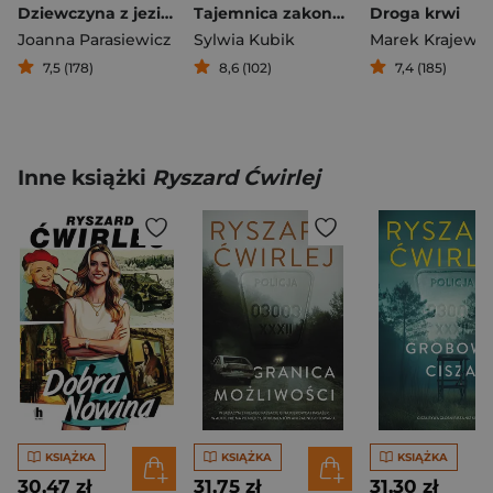
Dziewczyna z jeziora
Tajemnica zakonnika
Droga krwi
Joanna Parasiewicz
Sylwia Kubik
Marek Krajewsk
7,5 (178)
8,6 (102)
7,4 (185)
Inne książki
Ryszard Ćwirlej
KSIĄŻKA
KSIĄŻKA
KSIĄŻKA
30,47 zł
31,75 zł
31,30 zł