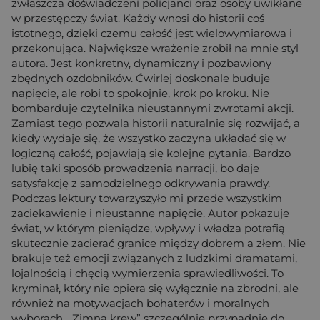
zwłaszcza doświadczeni policjanci oraz osoby uwikłane
w przestępczy świat. Każdy wnosi do historii coś
istotnego, dzięki czemu całość jest wielowymiarowa i
przekonująca. Największe wrażenie zrobił na mnie styl
autora. Jest konkretny, dynamiczny i pozbawiony
zbędnych ozdobników. Ćwirlej doskonale buduje
napięcie, ale robi to spokojnie, krok po kroku. Nie
bombarduje czytelnika nieustannymi zwrotami akcji.
Zamiast tego pozwala historii naturalnie się rozwijać, a
kiedy wydaje się, że wszystko zaczyna układać się w
logiczną całość, pojawiają się kolejne pytania. Bardzo
lubię taki sposób prowadzenia narracji, bo daje
satysfakcję z samodzielnego odkrywania prawdy.
Podczas lektury towarzyszyło mi przede wszystkim
zaciekawienie i nieustanne napięcie. Autor pokazuje
świat, w którym pieniądze, wpływy i władza potrafią
skutecznie zacierać granice między dobrem a złem. Nie
brakuje też emocji związanych z ludzkimi dramatami,
lojalnością i chęcią wymierzenia sprawiedliwości. To
kryminał, który nie opiera się wyłącznie na zbrodni, ale
również na motywacjach bohaterów i moralnych
wyborach. „Zimna krew” szczególnie przypadnie do