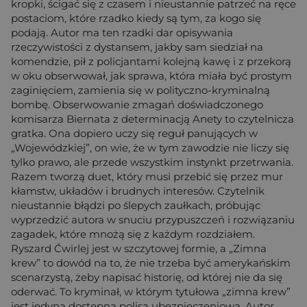
kropki, ścigać się z czasem i nieustannie patrzeć na ręce
postaciom, które rzadko kiedy są tym, za kogo się
podają. Autor ma ten rzadki dar opisywania
rzeczywistości z dystansem, jakby sam siedział na
komendzie, pił z policjantami kolejną kawę i z przekorą
w oku obserwował, jak sprawa, która miała być prostym
zaginięciem, zamienia się w polityczno-kryminalną
bombę. Obserwowanie zmagań doświadczonego
komisarza Biernata z determinacją Anety to czytelnicza
gratka. Ona dopiero uczy się reguł panujących w
„Wojewódzkiej”, on wie, że w tym zawodzie nie liczy się
tylko prawo, ale przede wszystkim instynkt przetrwania.
Razem tworzą duet, który musi przebić się przez mur
kłamstw, układów i brudnych interesów. Czytelnik
nieustannie błądzi po ślepych zaułkach, próbując
wyprzedzić autora w snuciu przypuszczeń i rozwiązaniu
zagadek, które mnożą się z każdym rozdziałem.
Ryszard Ćwirlej jest w szczytowej formie, a „Zimna
krew” to dowód na to, że nie trzeba być amerykańskim
scenarzystą, żeby napisać historię, od której nie da się
oderwać. To kryminał, w którym tytułowa „zimna krew”
jest jedyną dostępną polisą ubezpieczeniową. Autor