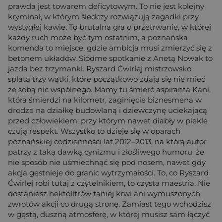
prawda jest towarem deficytowym. To nie jest kolejny
kryminał, w którym śledczy rozwiązują zagadki przy
wystygłej kawie. To brutalna gra o przetrwanie, w której
każdy ruch może być tym ostatnim, a poznańska
komenda to miejsce, gdzie ambicja musi zmierzyć się z
betonem układów. Siódme spotkanie z Anetą Nowak to
jazda bez trzymanki. Ryszard Ćwirlej mistrzowsko
splata trzy wątki, które początkowo zdają się nie mieć
ze sobą nic wspólnego. Mamy tu śmierć aspiranta Kani,
która śmierdzi na kilometr, zaginięcie biznesmena w
drodze na działkę budowlaną i dziewczynę uciekającą
przed człowiekiem, przy którym nawet diabły w piekle
czują respekt. Wszystko to dzieje się w oparach
poznańskiej codzienności lat 2012–2013, na którą autor
patrzy z taką dawką cynizmu i złośliwego humoru, że
nie sposób nie uśmiechnąć się pod nosem, nawet gdy
akcja gęstnieje do granic wytrzymałości. To, co Ryszard
Ćwirlej robi tutaj z czytelnikiem, to czysta maestria. Nie
dostaniesz hektolitrów taniej krwi ani wymuszonych
zwrotów akcji co drugą stronę. Zamiast tego wchodzisz
w gęstą, duszną atmosferę, w której musisz sam łączyć