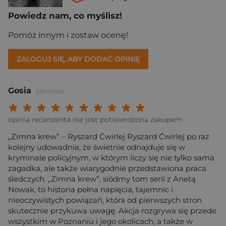
Powiedz nam, co myślisz!
Pomóż innym i zostaw ocenę!
ZALOGUJ SIĘ, ABY DODAĆ OPINIĘ
Gosia
03/07/2026
Twoja ocena: Beznadziejna 1/10"
Twoja ocena: Bardzo słaba 2/10"
Twoja ocena: Słaba 3/10"
Twoja ocena: Może być 4/10"
Twoja ocena: Przeciętna 5/10"
Twoja ocena: Dobra 6/10"
Twoja ocena: Bardzo dobra 7/10"
Twoja ocena: Rewelacyjna 8/10
Twoja ocena: Wybitna 9/10
Twoja ocena: Arcydzieło
opinia recenzenta nie jest potwierdzona zakupem
„Zimna krew” – Ryszard Ćwirlej Ryszard Ćwirlej po raz
kolejny udowadnia, że świetnie odnajduje się w
kryminale policyjnym, w którym liczy się nie tylko sama
zagadka, ale także wiarygodnie przedstawiona praca
śledczych. „Zimna krew”, siódmy tom serii z Anetą
Nowak, to historia pełna napięcia, tajemnic i
nieoczywistych powiązań, która od pierwszych stron
skutecznie przykuwa uwagę. Akcja rozgrywa się przede
wszystkim w Poznaniu i jego okolicach, a także w