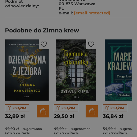
Podmiot
00-833 Warszawa
odpowiedzialny:
PL
e-mail:
[email protected]
Podobne do Zimna krew
KSIĄŻKA
KSIĄŻKA
KSIĄŻKA
32,89 zł
29,50 zł
36,84 zł
49,90 zł
49,99 zł
54,99 zł
- sugerowana
- sugerowana
- sugerowa
cena detaliczna
cena detaliczna
cena detaliczna