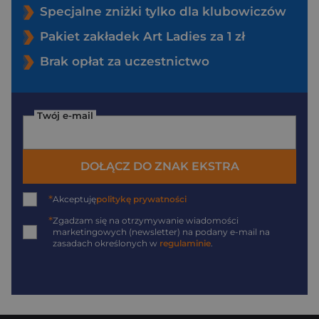
Specjalne zniżki tylko dla klubowiczów
Pakiet zakładek Art Ladies za 1 zł
Brak opłat za uczestnictwo
Twój e-mail
DOŁĄCZ DO ZNAK EKSTRA
*
Akceptuję
politykę prywatności
*
Zgadzam się na otrzymywanie wiadomości
marketingowych (newsletter) na podany
e-mail
na
zasadach określonych w
regulaminie
.