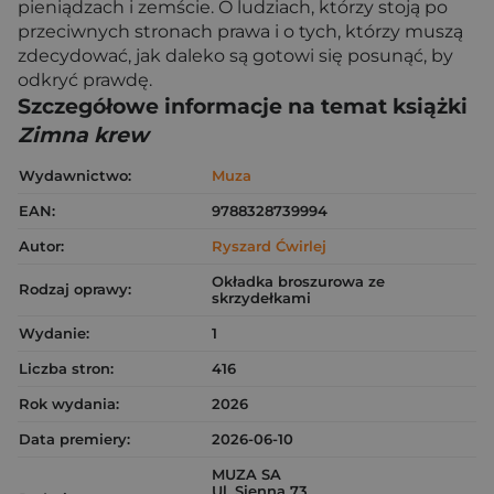
pieniądzach i zemście. O ludziach, którzy stoją po
przeciwnych stronach prawa i o tych, którzy muszą
zdecydować, jak daleko są gotowi się posunąć, by
odkryć prawdę.
Szczegółowe informacje na temat książki
Zimna krew
Wydawnictwo:
Muza
EAN:
9788328739994
Autor:
Ryszard Ćwirlej
Okładka broszurowa ze
Rodzaj oprawy:
skrzydełkami
Wydanie:
1
Liczba stron:
416
Rok wydania:
2026
Data premiery:
2026-06-10
MUZA SA
Ul. Sienna 73