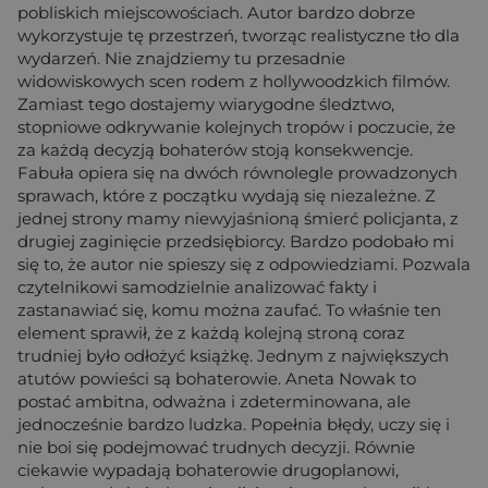
pobliskich miejscowościach. Autor bardzo dobrze
wykorzystuje tę przestrzeń, tworząc realistyczne tło dla
wydarzeń. Nie znajdziemy tu przesadnie
widowiskowych scen rodem z hollywoodzkich filmów.
Zamiast tego dostajemy wiarygodne śledztwo,
stopniowe odkrywanie kolejnych tropów i poczucie, że
za każdą decyzją bohaterów stoją konsekwencje.
Fabuła opiera się na dwóch równolegle prowadzonych
sprawach, które z początku wydają się niezależne. Z
jednej strony mamy niewyjaśnioną śmierć policjanta, z
drugiej zaginięcie przedsiębiorcy. Bardzo podobało mi
się to, że autor nie spieszy się z odpowiedziami. Pozwala
czytelnikowi samodzielnie analizować fakty i
zastanawiać się, komu można zaufać. To właśnie ten
element sprawił, że z każdą kolejną stroną coraz
trudniej było odłożyć książkę. Jednym z największych
atutów powieści są bohaterowie. Aneta Nowak to
postać ambitna, odważna i zdeterminowana, ale
jednocześnie bardzo ludzka. Popełnia błędy, uczy się i
nie boi się podejmować trudnych decyzji. Równie
ciekawie wypadają bohaterowie drugoplanowi,