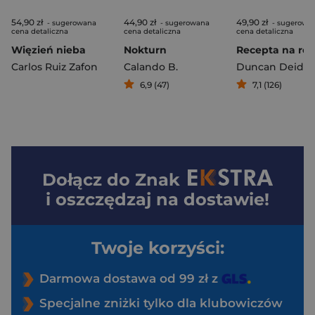
54,90 zł
44,90 zł
49,90 zł
- sugerowana
- sugerowana
- sugerowa
cena detaliczna
cena detaliczna
cena detaliczna
Więzień nieba
Nokturn
Recepta na ro
Carlos Ruiz Zafon
Calando B.
Duncan Deidra
6,9 (47)
7,1 (126)
Dołącz do
Znak
i oszczędzaj na dostawie!
Twoje korzyści:
Darmowa dostawa od 99 zł z
Specjalne zniżki tylko dla klubowiczów