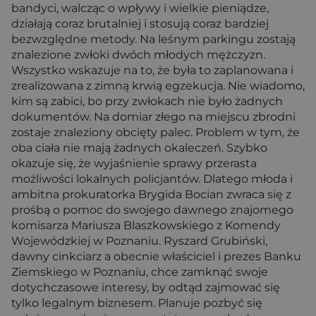
bandyci, walcząc o wpływy i wielkie pieniądze,
działają coraz brutalniej i stosują coraz bardziej
bezwzględne metody. Na leśnym parkingu zostają
znalezione zwłoki dwóch młodych mężczyzn.
Wszystko wskazuje na to, że była to zaplanowana i
zrealizowana z zimną krwią egzekucja. Nie wiadomo,
kim są zabici, bo przy zwłokach nie było żadnych
dokumentów. Na domiar złego na miejscu zbrodni
zostaje znaleziony obcięty palec. Problem w tym, że
oba ciała nie mają żadnych okaleczeń. Szybko
okazuje się, że wyjaśnienie sprawy przerasta
możliwości lokalnych policjantów. Dlatego młoda i
ambitna prokuratorka Brygida Bocian zwraca się z
prośbą o pomoc do swojego dawnego znajomego
komisarza Mariusza Blaszkowskiego z Komendy
Wojewódzkiej w Poznaniu. Ryszard Grubiński,
dawny cinkciarz a obecnie właściciel i prezes Banku
Ziemskiego w Poznaniu, chce zamknąć swoje
dotychczasowe interesy, by odtąd zajmować się
tylko legalnym biznesem. Planuje pozbyć się