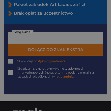
Pakiet zakładek Art Ladies za 1 zł
Brak opłat za uczestnictwo
Twój e-mail
DOŁĄCZ DO ZNAK EKSTRA
*
Akceptuję
politykę prywatności
*
Zgadzam się na otrzymywanie wiadomości
marketingowych (newsletter) na podany
e-mail
na
zasadach określonych w
regulaminie
.