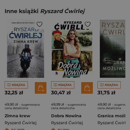
Inne książki
Ryszard Ćwirlej
KSIĄŻKA
KSIĄŻKA
KSIĄŻKA
32,25 zł
30,47 zł
31,75 zł
49,90 zł
49,99 zł
49,90 zł
- sugerowana
- sugerowana
- sugerowa
cena detaliczna
cena detaliczna
cena detaliczna
Zimna krew
Dobra Nowina
Granica możliw
Ryszard Ćwirlej
Ryszard Ćwirlej
Ryszard Ćwirlej