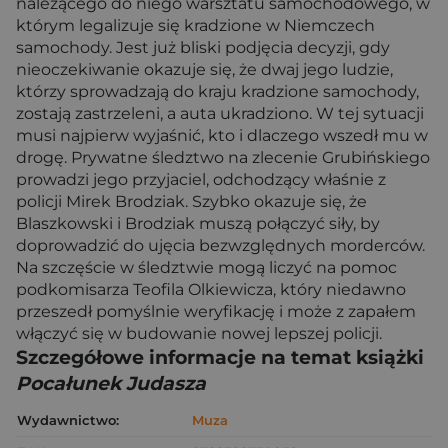
należącego do niego warsztatu samochodowego, w
którym legalizuje się kradzione w Niemczech
samochody. Jest już bliski podjęcia decyzji, gdy
nieoczekiwanie okazuje się, że dwaj jego ludzie,
którzy sprowadzają do kraju kradzione samochody,
zostają zastrzeleni, a auta ukradziono. W tej sytuacji
musi najpierw wyjaśnić, kto i dlaczego wszedł mu w
drogę. Prywatne śledztwo na zlecenie Grubińskiego
prowadzi jego przyjaciel, odchodzący właśnie z
policji Mirek Brodziak. Szybko okazuje się, że
Blaszkowski i Brodziak muszą połączyć siły, by
doprowadzić do ujęcia bezwzględnych morderców.
Na szczęście w śledztwie mogą liczyć na pomoc
podkomisarza Teofila Olkiewicza, który niedawno
przeszedł pomyślnie weryfikację i może z zapałem
włączyć się w budowanie nowej lepszej policji.
Szczegółowe informacje na temat książki
Pocałunek Judasza
Wydawnictwo:
Muza