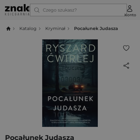
Czego szukasz?
Konto
Katalog
Kryminał
Pocałunek Judasza
Pocałunek Judasza