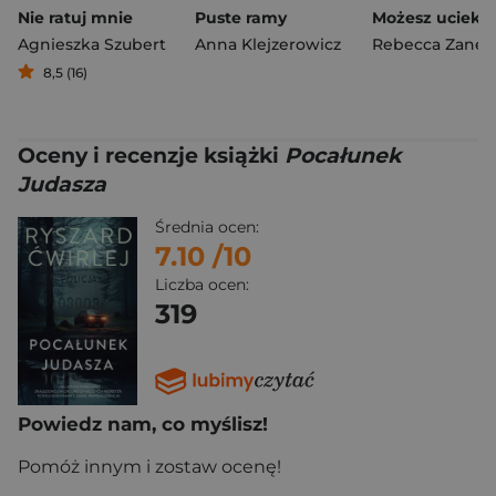
Nie ratuj mnie
Puste ramy
Możesz ucieka
Agnieszka Szubert
Anna Klejzerowicz
Rebecca Zanett
8,5 (16)
Oceny i recenzje książki
Pocałunek
Judasza
Średnia ocen:
7.10
/10
Liczba ocen:
319
Powiedz nam, co myślisz!
Pomóż innym i zostaw ocenę!