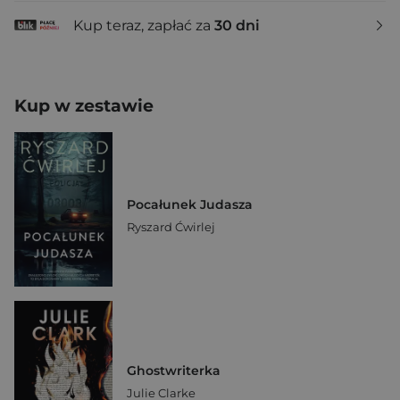
Kup teraz, zapłać za
30 dni
Kup w zestawie
Pocałunek Judasza
Ryszard Ćwirlej
Ghostwriterka
Julie Clarke