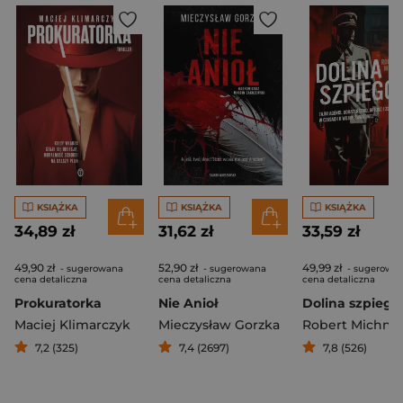
KSIĄŻKA
KSIĄŻKA
KSIĄŻKA
34,89 zł
31,62 zł
33,59 zł
49,90 zł
52,90 zł
49,99 zł
- sugerowana
- sugerowana
- sugerowa
cena detaliczna
cena detaliczna
cena detaliczna
Prokuratorka
Nie Anioł
Dolina szpieg
Maciej Klimarczyk
Mieczysław Gorzka
Robert Michnie
7,2 (325)
7,4 (2697)
7,8 (526)