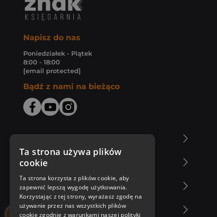
Napisz do nas
Poniedziałek - Piątek
8:00 - 18:00
[email protected]
Bądź z nami na bieżąco
O Księgarni Znak
Ta strona używa plików
cookie
Zakupy u nas
Ta strona korzysta z plików cookie, aby
Nasza oferta
zapewnić lepszą wygodę użytkowania.
Korzystając z tej strony, wyrażasz zgodę na
używanie przez nas wszystkich plików
Nasi autorzy
cookie zgodnie z warunkami naszej polityki