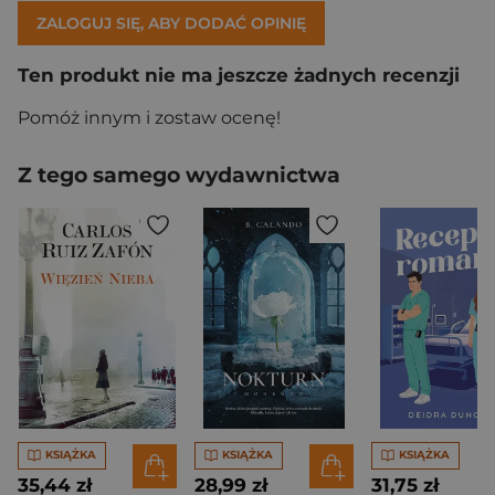
ZALOGUJ SIĘ, ABY DODAĆ OPINIĘ
Ten produkt nie ma jeszcze żadnych recenzji
Pomóż innym i zostaw ocenę!
Z tego samego wydawnictwa
KSIĄŻKA
KSIĄŻKA
KSIĄŻKA
35,44 zł
28,99 zł
31,75 zł