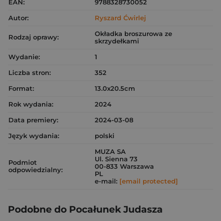
EAN:
9788328730052
Autor:
Ryszard Ćwirlej
Okładka broszurowa ze
Rodzaj oprawy:
skrzydełkami
Wydanie:
1
Liczba stron:
352
Format:
13.0x20.5cm
Rok wydania:
2024
Data premiery:
2024-03-08
Język wydania:
polski
MUZA SA
Ul. Sienna 73
Podmiot
00-833 Warszawa
odpowiedzialny:
PL
e-mail:
[email protected]
Podobne do Pocałunek Judasza