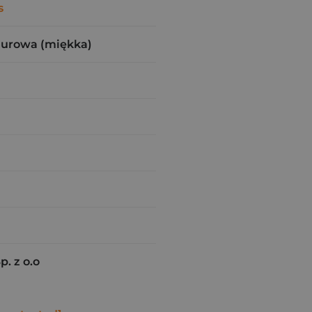
s
zurowa (miękka)
. z o.o