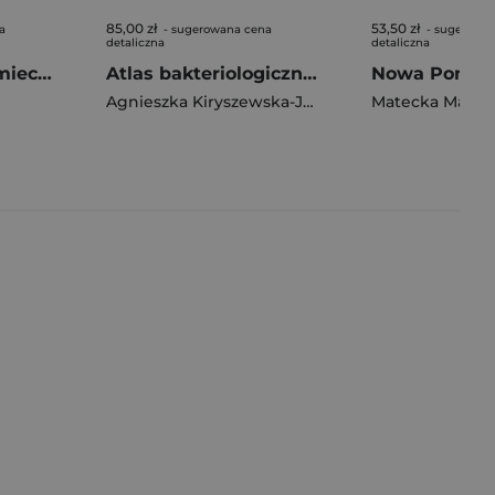
85,00 zł
53,50 zł
a
- sugerowana cena
- sugerowa
detaliczna
detaliczna
Nowoczesny niemiecki dla branży IT. Praktyczne przykłady i ćwiczenia
Atlas bakteriologiczny. Wybrane materiały dla studentów i lekarzy
Agnieszka Kiryszewska-Jesionek
,
Matecka Małgor
Dorota Pastus