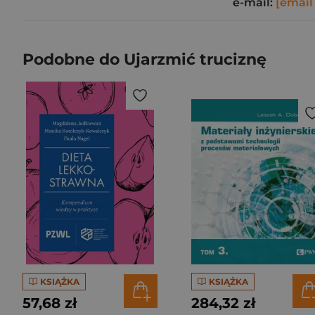
e-mail:
[email
Podobne do Ujarzmić truciznę
KSIĄŻKA
KSIĄŻKA
57,68 zł
284,32 zł