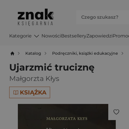
Kategorie
Nowości
Bestsellery
Zapowiedzi
Promo
Katalog
Podręczniki, książki edukacyjne
Ujarzmić truciznę
Małgorzta Kłys
KSIĄŻKA