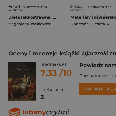
69,00 zł
349,00 zł
- sugerowana cena
- sugerowana cena
detaliczna
detaliczna
Dieta lekkostrawna. Kompendium wiedzy w praktyce
Magdalena Jodkiewicz
,
Monika Korólczyk-Kowalczyk
Dobrzański Leszek A.
,
Pau
Oceny i recenzje książki
Ujarzmić tr
Średnia ocen:
Powiedz nam,
7.33
/10
Pomóż innym i z
ZALOGUJ SIĘ,
Liczba ocen:
3