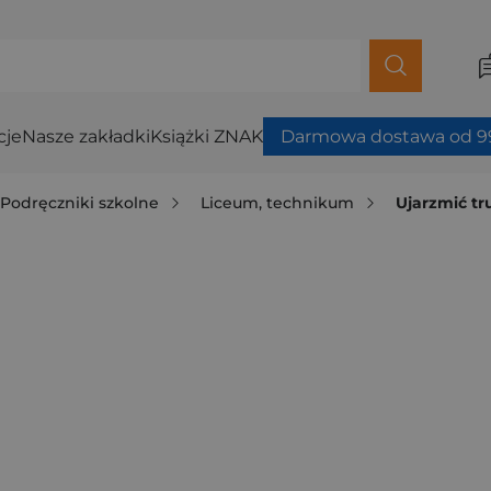
cje
Nasze zakładki
Książki ZNAK
Darmowa dostawa od 99
Podręczniki szkolne
Liceum, technikum
Ujarzmić tr