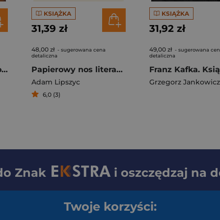
KSIĄŻKA
KSIĄŻKA
31,39 zł
31,92 zł
48,00 zł
49,00 zł
- sugerowana cena
- sugerowana ce
detaliczna
detaliczna
Europejczycy z kantonu Polska
Papierowy nos literatury Pisanie i psychoanaliza
Adam Lipszyc
Grzegorz Jankowicz
6,0 (3)
 do
Znak
i oszczędzaj na 
Twoje korzyści: