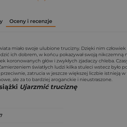
y
Oceny i recenzje
iata miało swoje ulubione trucizny. Dzięki nim człowiek 
udzić ich dobrem, w końcu pokazywał swoją nikczemną na
iek koronowanych głów i zwykłych zjadaczy chleba. Cza
Zamierzeniem światłych ludzi kilka stuleci wstecz było po
 przeciwnie, zatrucia w jeszcze większej liczbie istnieją
owe, ale za to bardziej aroganckie i nieustraszone.
siążki
Ujarzmić truciznę
7