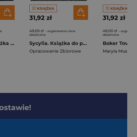
KSIĄŻKA
KSIĄŻKA
31,92 zł
31,92 zł
49,00 zł
49,00 zł
na
- sugerowana cena
- sugerowa
detaliczna
detaliczna
Franz Kafka. Książka do pisania
Sycylia. Książka do pisania
Opracowanie Zbiorowe
Maryla Musidło
dostawie!