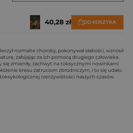
40,28 zł
DO KOSZYKA
leczył rozmaite choroby, pokonywał słabości, wznosił
turę, zabijając za ich pomocą drugiego człowieka.
sy się zmieniły, zachwyt na toksycznymi nowinkami
łożenie kresu zatruciom zbrodniczym, i to się udało.
 w toksykologicznej rzeczywistości naszych czasów.