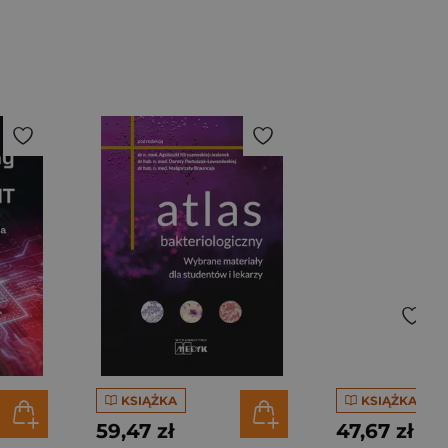
KSIĄŻKA
KSIĄŻKA
59,47 zł
47,67 zł