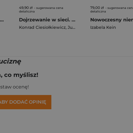
49,90 zł
79,00 zł
- sugerowana cena
- sugerowana cen
detaliczna
detaliczna
Materiały inżynierskie z podstawami technologii procesów materiałowych. Tom 3
Dojrzewanie w sieci. Młode pokolenie na cyfrowym froncie
la Nagel
Konrad Ciesiołkiewicz
,
Justyna Kaczmarczyk
Izabela Kein
uciznę
 co myślisz!
ostaw ocenę!
 ABY DODAĆ OPINIĘ