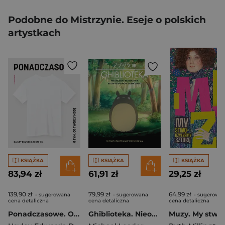
Podobne do Mistrzynie. Eseje o polskich
artystkach
KSIĄŻKA
KSIĄŻKA
KSIĄŻKA
83,94 zł
61,91 zł
29,25 zł
139,90 zł
79,99 zł
64,99 zł
- sugerowana
- sugerowana
- sugerowa
cena detaliczna
cena detaliczna
cena detaliczna
Ponadczasowe. O tym, co tworzy modę
Ghiblioteka. Nieoficjalny przewodnik po świecie filmów studia Ghibli