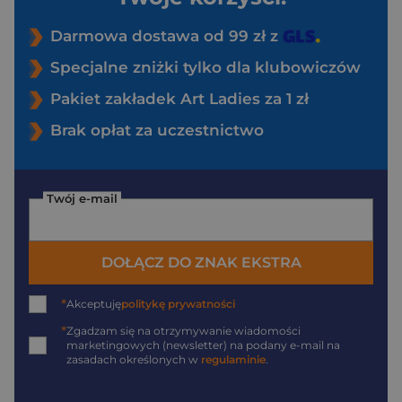
Darmowa dostawa od 99 zł z
Specjalne zniżki tylko dla klubowiczów
Pakiet zakładek Art Ladies za 1 zł
Brak opłat za uczestnictwo
Twój e-mail
DOŁĄCZ DO ZNAK EKSTRA
*
Akceptuję
politykę prywatności
*
Zgadzam się na otrzymywanie wiadomości
marketingowych (newsletter) na podany
e-mail
na
zasadach określonych w
regulaminie
.