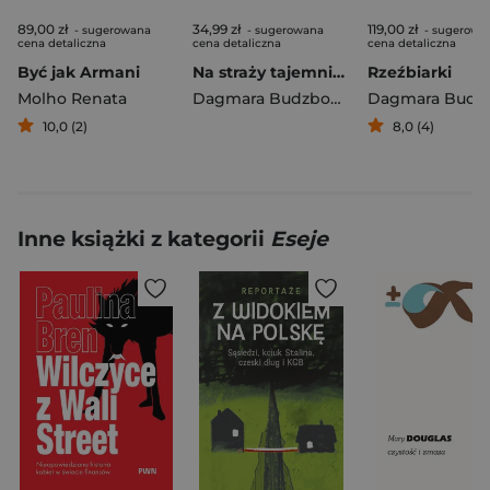
89,00 zł
34,99 zł
119,00 zł
- sugerowana
- sugerowana
- sugerowa
cena detaliczna
cena detaliczna
cena detaliczna
Być jak Armani
Na straży tajemnic. Klątwa skarbu Inków. Czytam, bo lubię
Rzeźbiarki
Molho Renata
Dagmara Budzbon-Szymańska
10,0 (2)
8,0 (4)
Inne książki z kategorii
Eseje