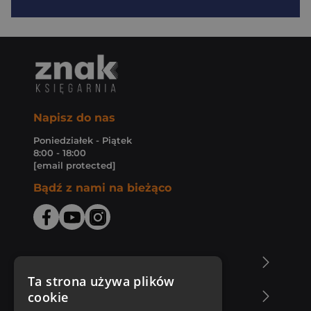
Napisz do nas
Poniedziałek - Piątek
8:00 - 18:00
[email protected]
Bądź z nami na bieżąco
O Księgarni Znak
Ta strona używa plików
cookie
Zakupy u nas