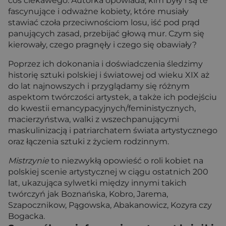
coś ciekawego. Autorka opowiada, kim były i są te
fascynujące i odważne kobiety, które musiały
stawiać czoła przeciwnościom losu, iść pod prąd
panujących zasad, przebijać głową mur. Czym się
kierowały, czego pragnęły i czego się obawiały?
Poprzez ich dokonania i doświadczenia śledzimy
historię sztuki polskiej i światowej od wieku XIX aż
do lat najnowszych i przyglądamy się różnym
aspektom twórczości artystek, a także ich podejściu
do kwestii emancypacyjnych/feministycznych,
macierzyństwa, walki z wszechpanującymi
maskulinizacją i patriarchatem świata artystycznego
oraz łączenia sztuki z życiem rodzinnym.
Mistrzynie
to niezwykłą opowieść o roli kobiet na
polskiej scenie artystycznej w ciągu ostatnich 200
lat, ukazująca sylwetki między innymi takich
twórczyń jak Boznańska, Kobro, Jarema,
Szapocznikow, Pągowska, Abakanowicz, Kozyra czy
Bogacka.