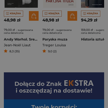
KSIĄŻKA
KSIĄŻKA
KSIĄŻKA
48,98 zł
48,98 zł
94,29 zł
79,00 zł
79,00 zł
159,00 zł
- sugerowana
- sugerowana
- sugerow
cena detaliczna
cena detaliczna
cena detaliczna
Andy Warhol. Srebrny lis
Paryska muza
Historia sztuki
Jean-Noël Liaut
Treger Louisa
8,3 (35)
9,0 (2)
Dołącz do
Znak
i oszczędzaj na dostawie!
Twoje korzyści: