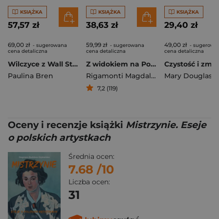
KSIĄŻKA
KSIĄŻKA
KSIĄŻKA
57,57 zł
38,63 zł
29,40 zł
69,00 zł
59,99 zł
49,00 zł
- sugerowana
- sugerowana
- sugerowa
cena detaliczna
cena detaliczna
cena detaliczna
Wilczyce z Wall Street. Nieopowiedziana historia kobiet w świecie finansów
Z widokiem na Polskę. Sąsiedzi, kciuk Stalina, czeski dług i KGB
Paulina Bren
Rigamonti Magdalena
,
Mary Douglas
Monika Waluś
7,2 (119)
Oceny i recenzje książki
Mistrzynie. Eseje
o polskich artystkach
Średnia ocen:
7.68
/10
Liczba ocen:
31