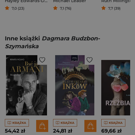
Hayley Edwards-Dujardin
Michael Leader
Ruth Millingto
7,0 (23)
7,1 (76)
7,7 (39)
Inne książki
Dagmara Budzbon-
Szymańska
KSIĄŻKA
KSIĄŻKA
KSIĄŻKA
54,42 zł
24,81 zł
69,66 zł