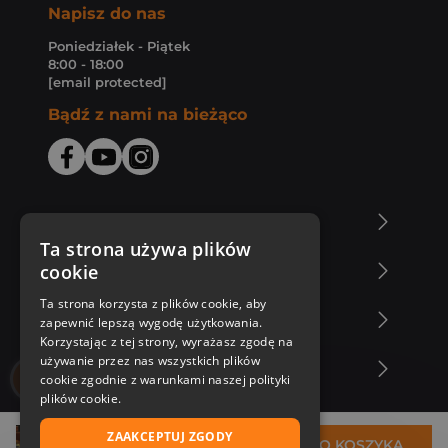
Napisz do nas
Poniedziałek - Piątek
8:00 - 18:00
[email protected]
Bądź z nami na bieżąco
O Księgarni Znak
Ta strona używa plików
cookie
Zakupy u nas
Ta strona korzysta z plików cookie, aby
Nasza oferta
zapewnić lepszą wygodę użytkowania.
Korzystając z tej strony, wyrażasz zgodę na
używanie przez nas wszystkich plików
Nasi autorzy
cookie zgodnie z warunkami naszej polityki
plików cookie.
ZAAKCEPTUJ ZGODY
31,31 zł
DO KOSZYKA