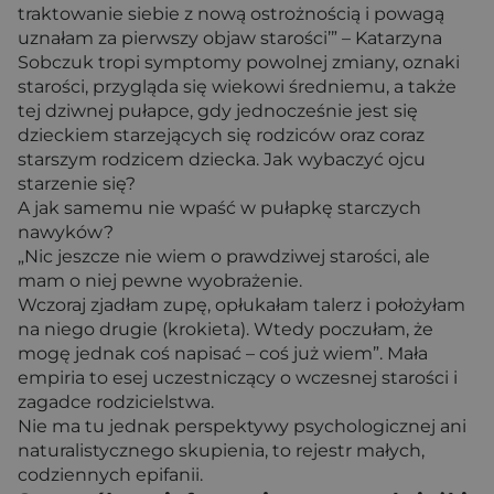
traktowanie siebie z nową ostrożnością i powagą
uznałam za pierwszy objaw starości’” – Katarzyna
Sobczuk tropi symptomy powolnej zmiany, oznaki
starości, przygląda się wiekowi średniemu, a także
tej dziwnej pułapce, gdy jednocześnie jest się
dzieckiem starzejących się rodziców oraz coraz
starszym rodzicem dziecka. Jak wybaczyć ojcu
starzenie się?
A jak samemu nie wpaść w pułapkę starczych
nawyków?
„Nic jeszcze nie wiem o prawdziwej starości, ale
mam o niej pewne wyobrażenie.
Wczoraj zjadłam zupę, opłukałam talerz i położyłam
na niego drugie (krokieta). Wtedy poczułam, że
mogę jednak coś napisać – coś już wiem”. Mała
empiria to esej uczestniczący o wczesnej starości i
zagadce rodzicielstwa.
Nie ma tu jednak perspektywy psychologicznej ani
naturalistycznego skupienia, to rejestr małych,
codziennych epifanii.