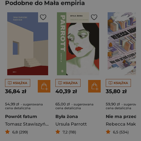
Podobne do Mała empiria
KSIĄŻKA
KSIĄŻKA
KSIĄŻKA
36,84 zł
40,39 zł
35,80 zł
54,99 zł
65,00 zł
59,90 zł
- sugerowana
- sugerowana
- sugerowa
cena detaliczna
cena detaliczna
cena detaliczna
Powrót fatum
Była żona
Tomasz Stawiszyński
Ursula Parrott
Rebecca Makka
6,8 (299)
7,2 (118)
6,5 (534)