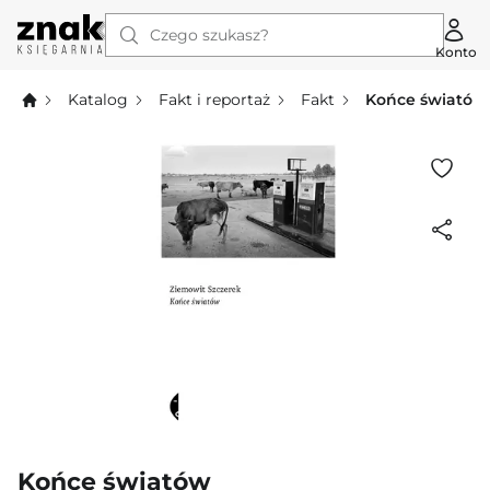
Czego szukasz?
Konto
Katalog
Fakt i reportaż
Fakt
Końce światów
Końce światów