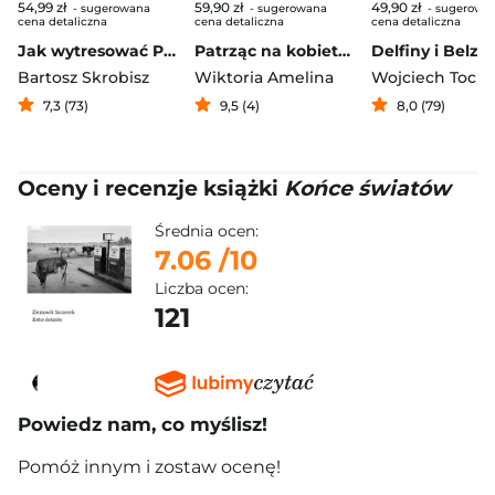
54,99 zł
59,90 zł
49,90 zł
- sugerowana
- sugerowana
- sugerowa
cena detaliczna
cena detaliczna
cena detaliczna
Jak wytresować Polaka
Patrząc na kobiety, patrząc na wojnę. Dziennik wojny i sprawiedliwości
Delfiny i Belz
Bartosz Skrobisz
Wiktoria Amelina
Wojciech Toc
7,3 (73)
9,5 (4)
8,0 (79)
Oceny i recenzje książki
Końce światów
Średnia ocen:
7.06
/10
Liczba ocen:
121
Powiedz nam, co myślisz!
Pomóż innym i zostaw ocenę!