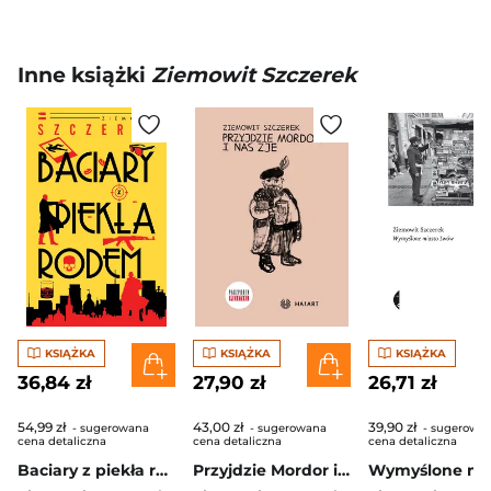
Inne książki
Ziemowit Szczerek
KSIĄŻKA
KSIĄŻKA
KSIĄŻKA
36,84 zł
27,90 zł
26,71 zł
54,99 zł
43,00 zł
39,90 zł
- sugerowana
- sugerowana
- sugerowa
cena detaliczna
cena detaliczna
cena detaliczna
Baciary z piekła rodem
Przyjdzie Mordor i nas zje wyd. 2