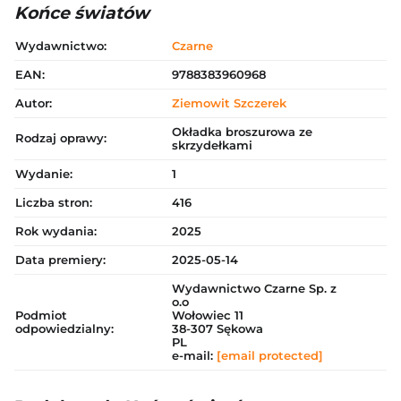
Końce światów
Wydawnictwo:
Czarne
EAN:
9788383960968
Autor:
Ziemowit Szczerek
Okładka broszurowa ze
Rodzaj oprawy:
skrzydełkami
Wydanie:
1
Liczba stron:
416
Rok wydania:
2025
Data premiery:
2025-05-14
Wydawnictwo Czarne Sp. z
o.o
Podmiot
Wołowiec 11
odpowiedzialny:
38-307 Sękowa
PL
e-mail:
[email protected]