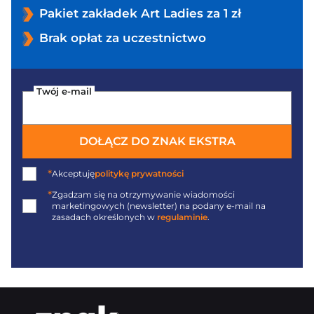
Pakiet zakładek Art Ladies za 1 zł
Brak opłat za uczestnictwo
Twój e-mail
DOŁĄCZ DO ZNAK EKSTRA
*
Akceptuję
politykę prywatności
*
Zgadzam się na otrzymywanie wiadomości
marketingowych (newsletter) na podany
e-mail
na
zasadach określonych w
regulaminie
.