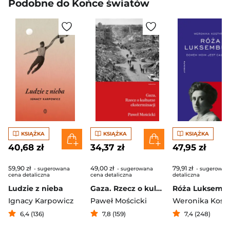
Podobne do Końce światów
KSIĄŻKA
KSIĄŻKA
KSIĄŻKA
40,68 zł
34,37 zł
47,95 zł
59,90 zł
49,00 zł
79,91 zł
- sugerowana
- sugerowana
- sugerowan
cena detaliczna
cena detaliczna
detaliczna
Ludzie z nieba
Gaza. Rzecz o kulturze eksterminacji
Ignacy Karpowicz
Paweł Mościcki
Weronika Kost
6,4 (136)
7,8 (159)
7,4 (248)