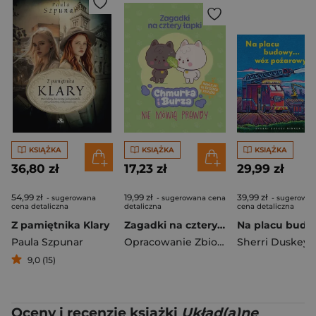
KSIĄŻKA
KSIĄŻKA
KSIĄŻKA
36,80 zł
17,23 zł
29,99 zł
54,99 zł
19,99 zł
39,99 zł
- sugerowana
- sugerowana cena
- sugerowa
cena detaliczna
detaliczna
cena detaliczna
Z pamiętnika Klary
Zagadki na cztery łapki. Tom 3. Chmurka i Burza nie mówią prawdy
Paula Szpunar
Opracowanie Zbiorowe
9,0 (15)
Oceny i recenzje książki
Układ(a)ne