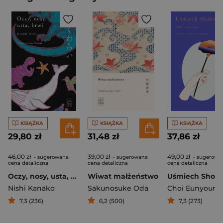
KSIĄŻKA
KSIĄŻKA
KSIĄŻKA
29,80 zł
31,48 zł
37,86 zł
46,00 zł
39,00 zł
49,00 zł
- sugerowana
- sugerowana
- sugerowa
cena detaliczna
cena detaliczna
cena detaliczna
Oczy, nosy, usta, brwi
Wiwat małżeństwo
Uśmiech Shok
Nishi Kanako
Sakunosuke Oda
Choi Eunyoung
7,3 (236)
6,2 (500)
7,3 (273)