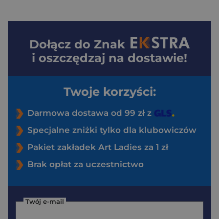
Dołącz do
Znak
i oszczędzaj na dostawie!
Twoje korzyści:
Darmowa dostawa od 99 zł z
Specjalne zniżki tylko dla klubowiczów
Pakiet zakładek Art Ladies za 1 zł
Brak opłat za uczestnictwo
Twój e-mail