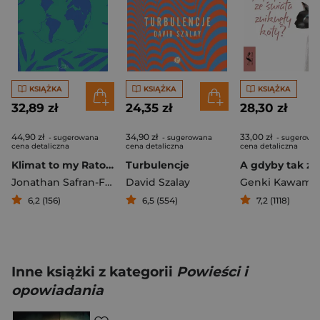
KSIĄŻKA
KSIĄŻKA
KSIĄŻKA
32,89 zł
24,35 zł
28,30 zł
44,90 zł
34,90 zł
33,00 zł
- sugerowana
- sugerowana
- sugerowa
cena detaliczna
cena detaliczna
cena detaliczna
Klimat to my Ratowanie planety zaczyna się przy śniadaniu
Turbulencje
Jonathan Safran-Foer
David Szalay
Genki Kawamu
6,2 (156)
6,5 (554)
7,2 (1118)
Inne książki z kategorii
Powieści i
opowiadania