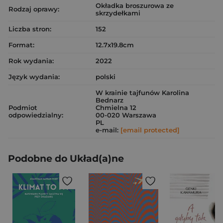
Okładka broszurowa ze
Rodzaj oprawy:
skrzydełkami
Liczba stron:
152
Format:
12.7x19.8cm
Rok wydania:
2022
Język wydania:
polski
W krainie tajfunów Karolina
Bednarz
Podmiot
Chmielna 12
odpowiedzialny:
00-020 Warszawa
PL
e-mail:
[email protected]
Podobne do Układ(a)ne