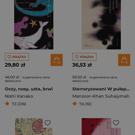
KSIĄŻKA
KSIĄŻKA
29,80 zł
36,53 zł
46,00 zł
59,00 zł
- sugerowana cena
- sugerowana cena
detaliczna
detaliczna
Oczy, nosy, usta, brwi
Sterroryzowani W pułapce islamofobii
Nishi Kanako
Manzoor-Khan Suhaiymah
7,3 (236)
7,6 (92)