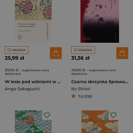
KSIĄŻKA
KSIĄŻKA
25,99 zł
31,36 zł
39,00 zł
49,00 zł
- sugerowana cena
- sugerowana cena
detaliczna
detaliczna
W lesie pod wiśniami w pełnym rozkwicie
Czarna skrzynka Sprawa, która stała się symbolem japońskiego #MeToo
Ango Sakaguchi
Ito Shiori
7,6 (295)