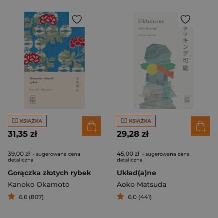
KSIĄŻKA
KSIĄŻKA
31,35 zł
29,28 zł
39,00 zł
45,00 zł
- sugerowana cena
- sugerowana cena
detaliczna
detaliczna
Gorączka złotych rybek
Układ(a)ne
Kanoko Okamoto
Aoko Matsuda
6,6 (807)
6,0 (441)