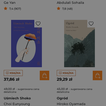
Ge Yan
Abdulali Sohaila
7,4 (907)
7,8 (48)
KSIĄŻKA
KSIĄŻKA
37,86 zł
29,29 zł
49,00 zł
45,00 zł
- sugerowana cena
- sugerowana cena
detaliczna
detaliczna
Uśmiech Shoko
Ogród
Choi Eunyoung
Hiroko Oyamada