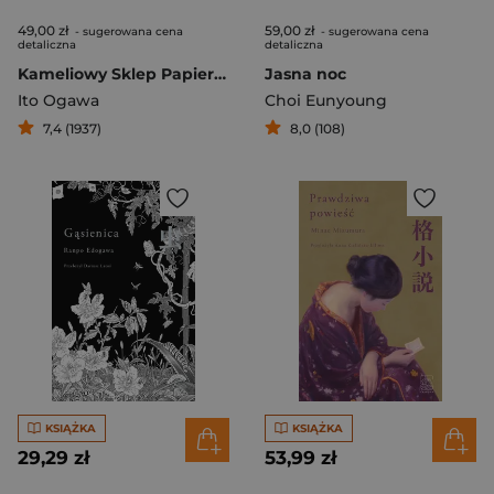
49,00 zł
59,00 zł
- sugerowana cena
- sugerowana cena
detaliczna
detaliczna
Kameliowy Sklep Papierniczy
Jasna noc
Ito Ogawa
Choi Eunyoung
7,4 (1937)
8,0 (108)
KSIĄŻKA
KSIĄŻKA
29,29 zł
53,99 zł