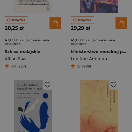
KSIĄŻKA
KSIĄŻKA
28,25 zł
29,29 zł
43,00 zł
45,00 zł
- sugerowana cena
- sugerowana cena
detaliczna
detaliczna
Szkice malajskie
Ministerstwo moralnej paniki
Alfian Saat
Lee Koe Amanda
6,7 (257)
7,1 (909)