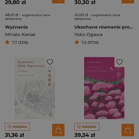
29,80 zł
30,30 zł
46,01 zł
41,00 zł
- sugerowana cena
- sugerowana cena
detaliczna
detaliczna
Wyznania
Ukochane równanie profesora
Minato Kanae
Yoko Ogawa
7,7 (3316)
7,5 (9726)
KSIĄŻKA
KSIĄŻKA
31,36 zł
39,34 zł