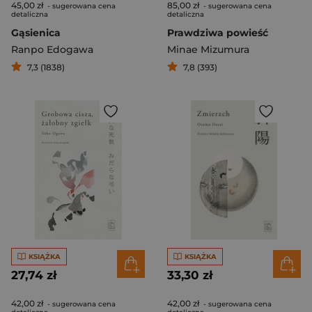
45,00 zł
85,00 zł
- sugerowana cena
- sugerowana cena
detaliczna
detaliczna
Gąsienica
Prawdziwa powieść
Ranpo Edogawa
Minae Mizumura
7,3 (1838)
7,8 (393)
KSIĄŻKA
KSIĄŻKA
27,74 zł
33,30 zł
42,00 zł
42,00 zł
- sugerowana cena
- sugerowana cena