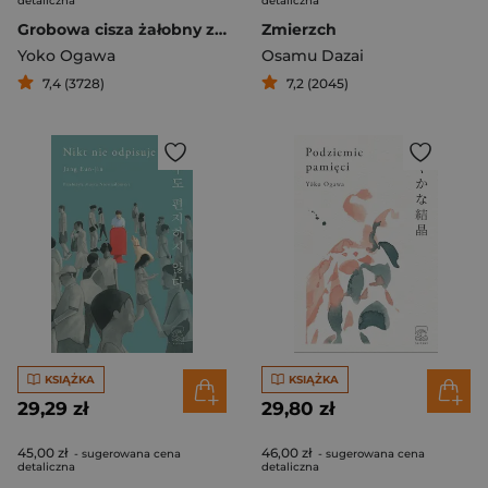
detaliczna
detaliczna
Grobowa cisza żałobny zgiełk
Zmierzch
Yoko Ogawa
Osamu Dazai
7,4 (3728)
7,2 (2045)
KSIĄŻKA
KSIĄŻKA
29,29 zł
29,80 zł
45,00 zł
46,00 zł
- sugerowana cena
- sugerowana cena
detaliczna
detaliczna