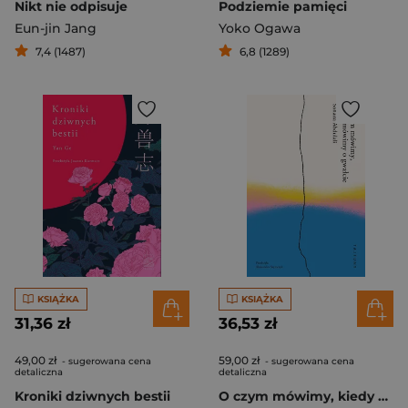
Nikt nie odpisuje
Podziemie pamięci
Eun-jin Jang
Yoko Ogawa
7,4 (1487)
6,8 (1289)
KSIĄŻKA
KSIĄŻKA
31,36 zł
36,53 zł
49,00 zł
59,00 zł
- sugerowana cena
- sugerowana cena
detaliczna
detaliczna
Kroniki dziwnych bestii
O czym mówimy, kiedy mówimy o gwałcie