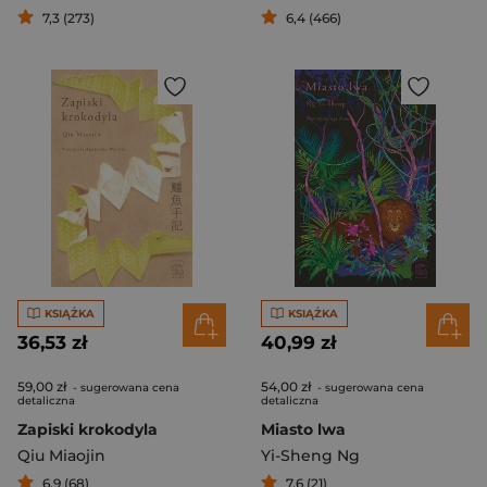
7,3 (273)
6,4 (466)
KSIĄŻKA
KSIĄŻKA
36,53 zł
40,99 zł
59,00 zł
54,00 zł
- sugerowana cena
- sugerowana cena
detaliczna
detaliczna
Zapiski krokodyla
Miasto lwa
Qiu Miaojin
Yi-Sheng Ng
6,9 (68)
7,6 (21)