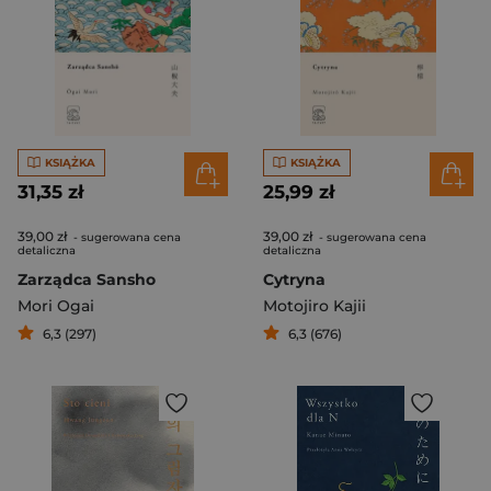
KSIĄŻKA
KSIĄŻKA
31,35 zł
25,99 zł
39,00 zł
39,00 zł
- sugerowana cena
- sugerowana cena
detaliczna
detaliczna
Zarządca Sansho
Cytryna
Mori Ogai
Motojiro Kajii
6,3 (297)
6,3 (676)