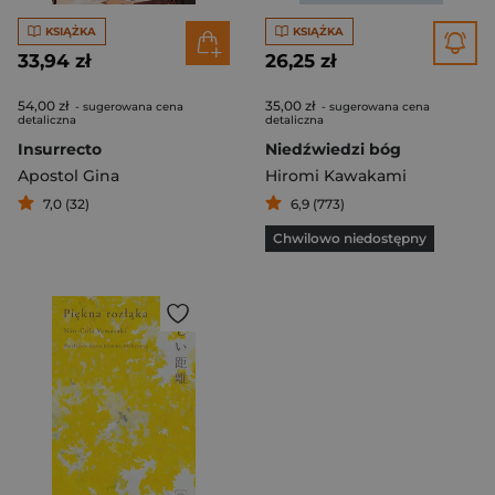
KSIĄŻKA
KSIĄŻKA
33,94 zł
26,25 zł
54,00 zł
35,00 zł
- sugerowana cena
- sugerowana cena
detaliczna
detaliczna
Insurrecto
Niedźwiedzi bóg
Apostol Gina
Hiromi Kawakami
7,0 (32)
6,9 (773)
Chwilowo niedostępny