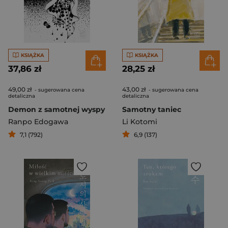
KSIĄŻKA
KSIĄŻKA
37,86 zł
28,25 zł
49,00 zł
43,00 zł
- sugerowana cena
- sugerowana cena
detaliczna
detaliczna
Demon z samotnej wyspy
Samotny taniec
Ranpo Edogawa
Li Kotomi
7,1 (792)
6,9 (137)