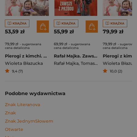
KSIĄŻKA
KSIĄŻKA
KSIĄŻKA
53,59 zł
55,99 zł
79,99 zł
79,99 zł
69,99 zł
79,99 zł
- sugerowana
- sugerowana
- sugerowa
cena detaliczna
cena detaliczna
cena detaliczna
Pierogi z kimchi. Moje ulubione azjatyckie przepisy
Rafał Majka. Zawsze z przodu. Rozmawia Tomasz Kalemba - książka z autografem
Wioleta Błazucka
Rafał Majka
,
Tomasz Kalemba
Wioleta Błazuc
9,4 (7)
10,0 (2)
Podobne wydawnictwa
Znak Literanova
Znak
Znak JednymSłowem
Otwarte