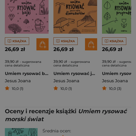
KSIĄŻKA
KSIĄŻKA
KSIĄŻKA
26,69 zł
26,69 zł
26,69 zł
39,90 zł
39,90 zł
39,90 zł
- sugerowana
- sugerowana
- sugerowa
cena detaliczna
cena detaliczna
cena detaliczna
Umiem rysować bajki
Umiem rysować jeszcze więcej dinozaurów
Jesus Joana
Jesus Joana
Jesus Joana
10,0 (1)
10,0 (1)
10,0 (3)
Oceny i recenzje książki
Umiem rysować
morski świat
Średnia ocen: