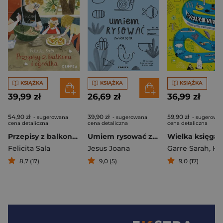
KSIĄŻKA
KSIĄŻKA
KSIĄŻKA
39,99 zł
26,69 zł
36,99 zł
54,90 zł
39,90 zł
59,90 zł
- sugerowana
- sugerowana
- sugerowa
cena detaliczna
cena detaliczna
cena detaliczna
Przepisy z balkonu i ogródka
Umiem rysować zwierzęta
Felicita Sala
Jesus Joana
Garre Sarah
,
Huysmans 
8,7 (17)
9,0 (5)
9,0 (17)