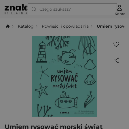
Czego szukasz?
Konto
Katalog
Powieści i opowiadania
Umiem rysować
Umiem rysować morski świat