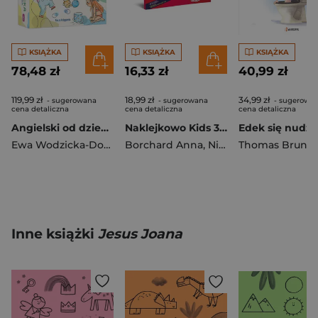
KSIĄŻKA
KSIĄŻKA
KSIĄŻKA
78,48 zł
16,33 zł
40,99 zł
119,99 zł
18,99 zł
34,99 zł
- sugerowana
- sugerowana
- sugerowa
cena detaliczna
cena detaliczna
cena detaliczna
Angielski od dziecka - zestaw 16 książek dwujęzycznych
Naklejkowo Kids 3 + Cozy zwierzaki
Edek się nudzi
Ewa Wodzicka-Dondziłło
Borchard Anna
,
Niewielska Monika
Thomas Bruns
Inne książki
Jesus Joana