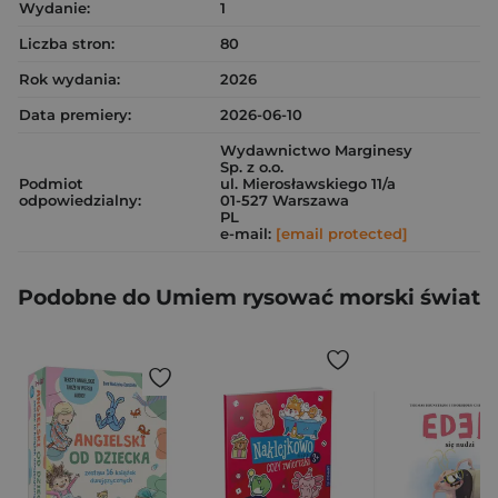
Wydanie:
1
Liczba stron:
80
Rok wydania:
2026
Data premiery:
2026-06-10
Wydawnictwo Marginesy
Sp. z o.o.
Podmiot
ul. Mierosławskiego 11/a
odpowiedzialny:
01-527 Warszawa
PL
e-mail:
[email protected]
Podobne do Umiem rysować morski świat