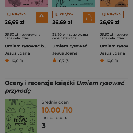
KSIĄŻKA
KSIĄŻKA
KSIĄŻKA
26,69 zł
26,69 zł
26,69 zł
39,90 zł
39,90 zł
39,90 zł
- sugerowana
- sugerowana
- sugerowa
cena detaliczna
cena detaliczna
cena detaliczna
Umiem rysować bajki
Umiem rysować morski świat
Jesus Joana
Jesus Joana
Jesus Joana
10,0 (1)
8,7 (3)
10,0 (1)
Oceny i recenzje książki
Umiem rysować
przyrodę
Średnia ocen:
10.00
/10
Liczba ocen:
3