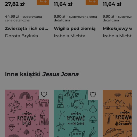
27,82 zł
11,64 zł
11,64 zł
44,99 zł
9,90 zł
9,90 zł
- sugerowana
- sugerowana cena
- sugerowana
cena detaliczna
detaliczna
detaliczna
Zwierzęta i ich odgłosy
Wigilia pod ziemią
Mikołajowy wyś
Dorota Brykała
Izabela Michta
Izabela Michta
Inne książki
Jesus Joana