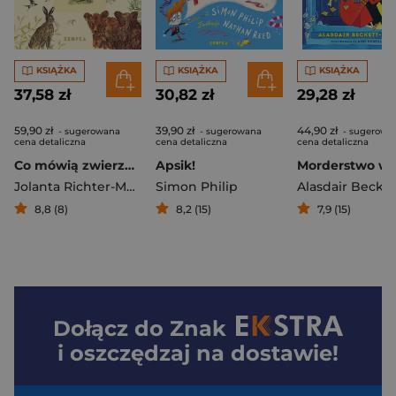
KSIĄŻKA
KSIĄŻKA
KSIĄŻKA
37,58 zł
30,82 zł
29,28 zł
59,90 zł
39,90 zł
44,90 zł
- sugerowana
- sugerowana
- sugerowa
cena detaliczna
cena detaliczna
cena detaliczna
Co mówią zwierzęta?
Apsik!
Jolanta Richter-Magnuszewska
Simon Philip
8,8 (8)
8,2 (15)
7,9 (15)
Dołącz do
Znak
i oszczędzaj na dostawie!