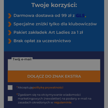
Twoje korzyści:
Darmowa dostawa od 99 zł z
Specjalne zniżki tylko dla klubowiczów
Pakiet zakładek Art Ladies za 1 zł
Brak opłat za uczestnictwo
Twój e-mail
DOŁĄCZ DO ZNAK EKSTRA
*
Akceptuję
politykę prywatności
*
Zgadzam się na otrzymywanie wiadomości
marketingowych (newsletter) na podany
e-mail
na
zasadach określonych w
regulaminie
.