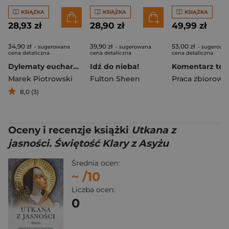
KSIĄŻKA
KSIĄŻKA
KSIĄŻKA
28,93 zł
28,90 zł
49,99 zł
34,90 zł
39,90 zł
53,00 zł
- sugerowana
- sugerowana
- sugerowa
cena detaliczna
cena detaliczna
cena detaliczna
Dylematy eucharystyczne
Idź do nieba!
Marek Piotrowski
Fulton Sheen
Praca zbiorowa
8,0 (3)
Oceny i recenzje książki
Utkana z
jasności. Świętość Klary z Asyżu
Średnia ocen:
~
/10
Liczba ocen:
0