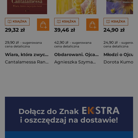
KSIĄŻKA
KSIĄŻKA
KSIĄŻKA
29,32 zł
39,46 zł
24,90 zł
29,90 zł
42,90 zł
24,90 zł
- sugerowana
- sugerowana
- sugerowa
cena detaliczna
cena detaliczna
cena detaliczna
Wiara, która zwycięża świat w.3
Obdarowani. Ojca Honorata (o)powieść o łasce
Cantalamessa Raniero
Agnieszka Szymańska CSNI
Dorota Kumor
Dołącz do
Znak
i oszczędzaj na dostawie!