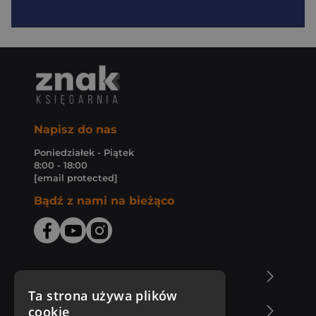
Napisz do nas
Poniedziałek - Piątek
8:00 - 18:00
[email protected]
Bądź z nami na bieżąco
O Księgarni Znak
Ta strona używa plików
cookie
Zakupy u nas