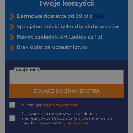
Twoje korzyści:
Darmowa dostawa od 99 zł z
Specjalne zniżki tylko dla klubowiczów
Pakiet zakładek Art Ladies za 1 zł
Brak opłat za uczestnictwo
Twój e-mail
DOŁĄCZ DO ZNAK EKSTRA
*
Akceptuję
politykę prywatności
*
Zgadzam się na otrzymywanie wiadomości
marketingowych (newsletter) na podany
e-mail
na
zasadach określonych w
regulaminie
.