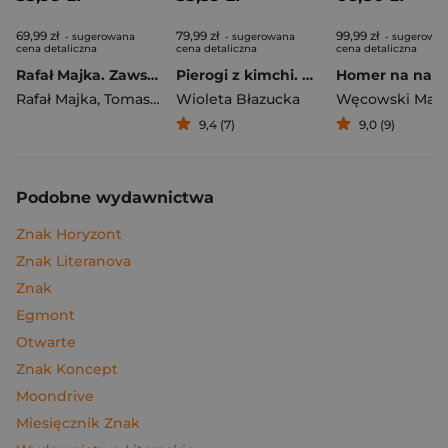
69,99 zł
79,99 zł
99,99 zł
- sugerowana
- sugerowana
- sugerowa
cena detaliczna
cena detaliczna
cena detaliczna
Rafał Majka. Zawsze z przodu. Rozmawia Tomasz Kalemba - książka z autografem
Pierogi z kimchi. Moje ulubione azjatyckie przepisy
Rafał Majka
,
Tomasz Kalemba
Wioleta Błazucka
Węcowski Mar
9,4 (7)
9,0 (9)
Podobne wydawnictwa
Znak Horyzont
Znak Literanova
Znak
Egmont
Otwarte
Znak Koncept
Moondrive
Miesięcznik Znak