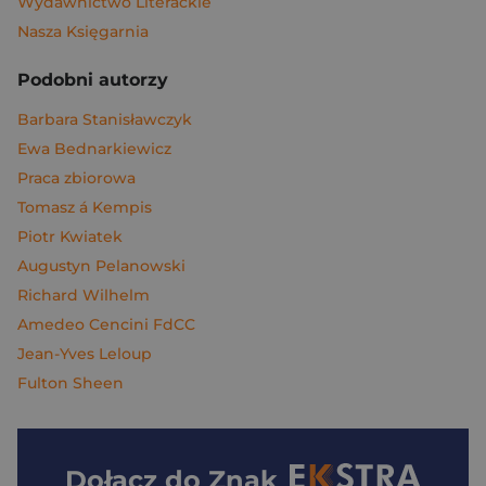
Wydawnictwo Literackie
Nasza Księgarnia
Podobni autorzy
Barbara Stanisławczyk
Ewa Bednarkiewicz
Praca zbiorowa
Tomasz á Kempis
Piotr Kwiatek
Augustyn Pelanowski
Richard Wilhelm
Amedeo Cencini FdCC
Jean-Yves Leloup
Fulton Sheen
Dołącz do
Znak