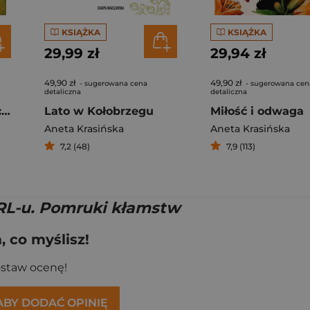
KSIĄŻKA
KSIĄŻKA
29,99 zł
29,94 zł
49,90 zł
49,90 zł
- sugerowana cena
- sugerowana cen
detaliczna
detaliczna
Za głosem nienawiści. Barwy uczuć. Tom 2 Duże litery
Lato w Kołobrzegu
Miłość i odwaga
Aneta Krasińska
Aneta Krasińska
7,2 (48)
7,9 (113)
RL-u. Pomruki kłamstw
 co myślisz!
ostaw ocenę!
 ABY DODAĆ OPINIĘ