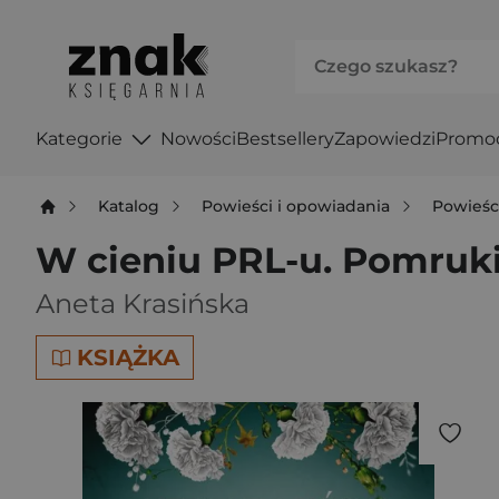
Kategorie
Nowości
Bestsellery
Zapowiedzi
Promo
Katalog
Powieści i opowiadania
Powieśc
W cieniu PRL-u. Pomruk
Aneta Krasińska
KSIĄŻKA