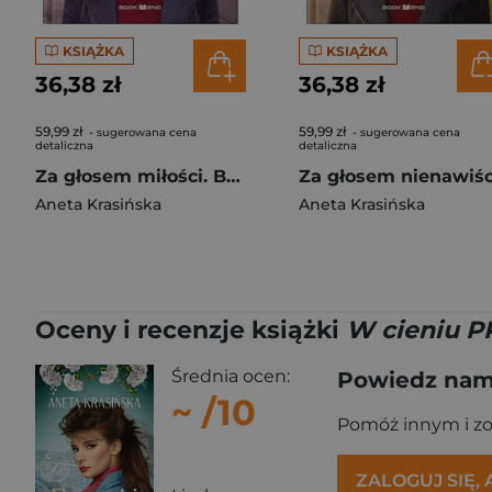
KSIĄŻKA
KSIĄŻKA
36,38 zł
36,38 zł
59,99 zł
59,99 zł
- sugerowana cena
- sugerowana cena
detaliczna
detaliczna
Za głosem miłości. Barwy uczuć. Tom 1 Duże Litery
Aneta Krasińska
Aneta Krasińska
Oceny i recenzje książki
W cieniu P
Średnia ocen:
Powiedz nam,
~
/10
Pomóż innym i z
ZALOGUJ SIĘ,