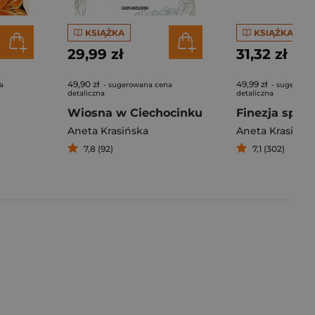
KSIĄŻKA
KSIĄŻKA
29,99 zł
31,32 zł
49,90 zł
49,99 zł
a
- sugerowana cena
- sugerowa
detaliczna
detaliczna
Wiosna w Ciechocinku
Aneta Krasińska
Aneta Krasińsk
7,8 (92)
7,1 (302)