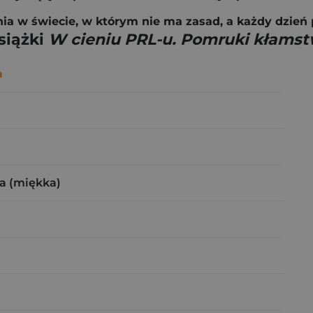
 w świecie, w którym nie ma zasad, a każdy dzień p
siążki
W cieniu PRL-u. Pomruki kłams
a
a (miękka)