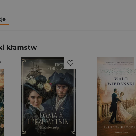
zje
ki kłamstw