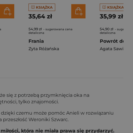
KSIĄŻKA
KSIĄŻKA
35,64 zł
35,99 zł
54,99 zł
54,90 zł
a
- sugerowana cena
- sugerowa
detaliczna
detaliczna
Frania
Powrót do pa
Zyta Różańska
Agata Sawicka
że się z potrzebą przymknięcia oka na
tności, tylko znajomości.
, dzięki czemu może pomóc Anieli w rozwiązaniu
 przeszłość Weroniki Szwarc.
iłości, która nie miała prawa się przydarzyć.