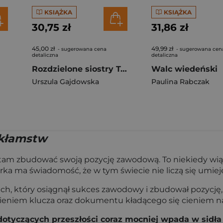
KSIĄŻKA
KSIĄŻKA
30,75 zł
31,86 zł
45,00 zł
49,99 zł
- sugerowana cena
- sugerowana cen
detaliczna
detaliczna
Rozdzielone siostry Tom 2 Dama i przemytnik
Walc wiedeński
Urszula Gajdowska
Paulina Rabczak
 kłamstw
i tam zbudować swoją pozycję zawodową. To niekiedy wią
ka ma świadomość, że w tym świecie nie liczą się umieję
ch, który osiągnął sukces zawodowy i zbudował pozycję
zieniem klucza oraz dokumentu kładącego się cieniem na
tyczących przeszłości coraz mocniej wpada w sidła m