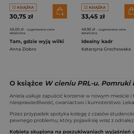
KSIĄŻKA
KSIĄŻKA
30,75 zł
33,45 zł
45,00 zł
49,90 zł
- sugerowana cena
- sugerowana cena
detaliczna
detaliczna
Tam, gdzie wyją wilki
Idealny kadr
Anna Ziobro
Katarzyna Grochowska
O książce
W cieniu PRL-u. Pomruki
Aniela usiłuje zapuścić korzenie w nowym mieście 
niesprawiedliwość, cwaniactwo i kumoterstwo. Lekar
Przez przypadek spotyka kolegę z czasów studencki
pewnego problemu, który pojawił się wraz z odnale
Kobieta skupiona na poszukiwaniach wyjaśnień do