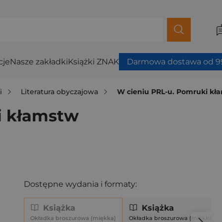
cje
Nasze zakładki
Książki ZNAK
Darmowa dostawa od 99
i
Literatura obyczajowa
W cieniu PRL-u. Pomruki kł
i kłamstw
Dostępne wydania i formaty:
Książka
Książka
Okładka broszurowa (miękka)
Okładka broszurowa (miękka)