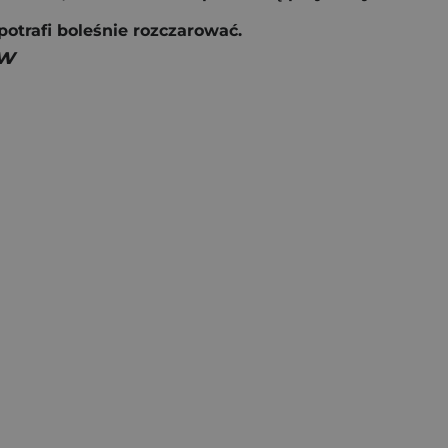
otrafi boleśnie rozczarować.
tw