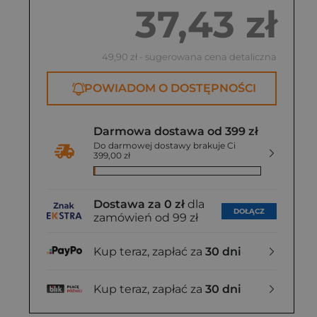
37,43 zł
49,90 zł
- sugerowana cena detaliczna
POWIADOM O DOSTĘPNOŚCI
Darmowa dostawa od 399 zł
Do darmowej dostawy brakuje Ci
399,00 zł
Dostawa za 0 zł
dla
DOŁĄCZ
zamówień od 99 zł
Kup teraz, zapłać za
30 dni
Kup teraz, zapłać za
30 dni