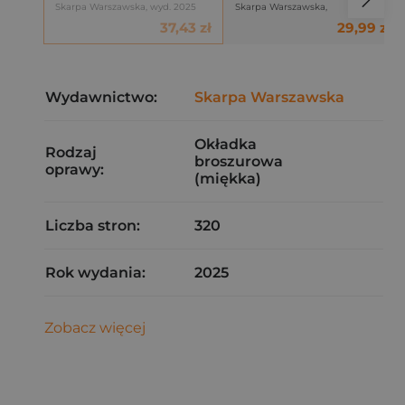
Skarpa Warszawska, wyd. 2025
Skarpa Warszawska,
37,43 zł
29,99 zł
Wydawnictwo:
Skarpa Warszawska
Okładka
Rodzaj
broszurowa
oprawy:
(miękka)
Liczba stron:
320
Rok wydania:
2025
Zobacz więcej