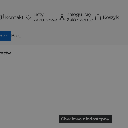
Listy
Zaloguj się
Kontakt
Koszyk
zakupowe
Załóż konto
 zł
Blog
amstw
Chwilowo niedostępny