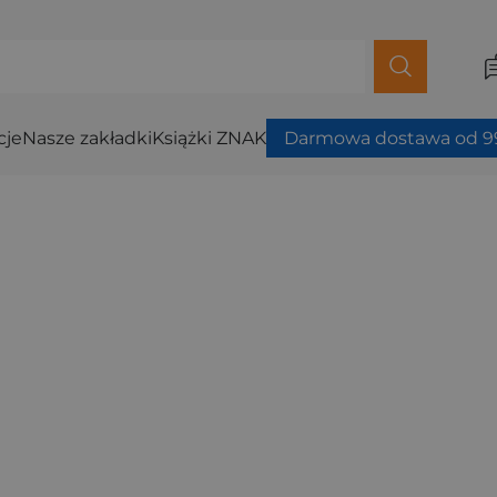
cje
Nasze zakładki
Książki ZNAK
Darmowa dostawa od 99