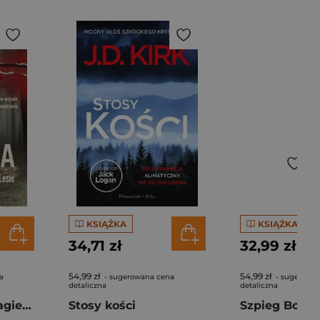
KSIĄŻKA
KSIĄŻKA
34,71 zł
32,99 zł
54,99 zł
54,99 zł
a
- sugerowana cena
- sugerowa
detaliczna
detaliczna
Zdarzyło się w Bagiennym Lesie
Stosy kości
Szpieg Boga