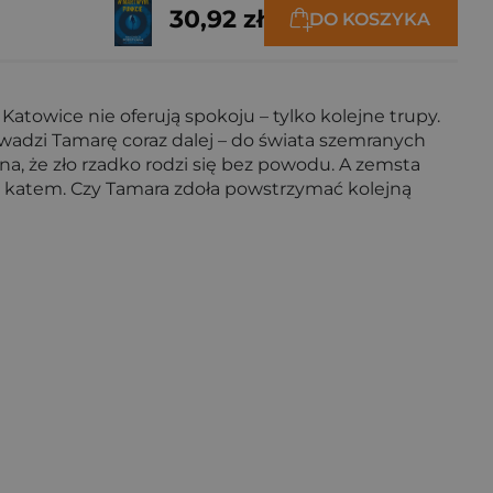
30,92 zł
DO KOSZYKA
atowice nie oferują spokoju – tylko kolejne trupy.
owadzi Tamarę coraz dalej – do świata szemranych
a, że zło rzadko rodzi się bez powodu. A zemsta
się katem. Czy Tamara zdoła powstrzymać kolejną