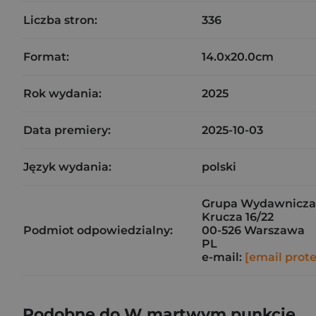
Liczba stron:
336
Format:
14.0x20.0cm
Rok wydania:
2025
Data premiery:
2025-10-03
Język wydania:
polski
Grupa Wydawnicza Li
Krucza 16/22
Podmiot odpowiedzialny:
00-526 Warszawa
PL
e-mail:
[email prot
Podobne do W martwym punkcie