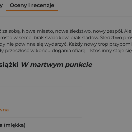
y
Oceny i recenzje
a sobą. Nowe miasto, nowe śledztwo, nowy zespół. Ale K
 prosto w serce, brak świadków, brak śladów. Śledztwo pr
gdy nie powinna się wydarzyć. Każdy nowy trop przypomin
Gdy przeszłość w końcu dogania ofiarę – ktoś inny staje 
siążki
W martwym punkcie
awna
a (miękka)