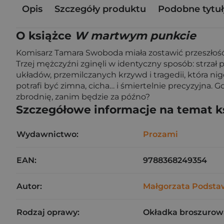
Opis
Szczegóły produktu
Podobne tytuł
O książce
W martwym punkcie
Komisarz Tamara Swoboda miała zostawić przeszłość z
Trzej mężczyźni zginęli w identyczny sposób: strzał
układów, przemilczanych krzywd i tragedii, która ni
potrafi być zimna, cicha… i śmiertelnie precyzyjna. 
zbrodnię, zanim będzie za późno?
Szczegółowe informacje na temat k
Wydawnictwo:
Prozami
EAN:
9788368249354
Autor:
Małgorzata Podst
Rodzaj oprawy:
Okładka broszurow