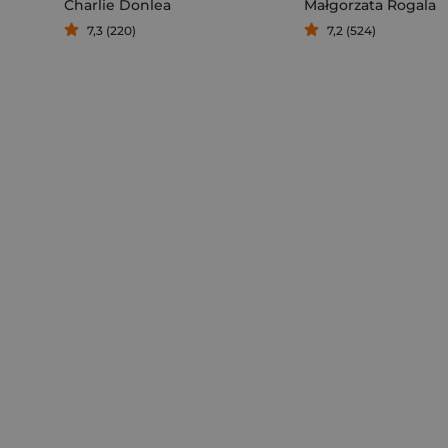
Charlie Donlea
Małgorzata Rogala
7,3 (220)
7,2 (524)