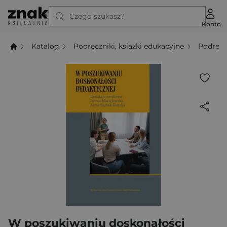
Czego szukasz?
Konto
Katalog
Podręczniki, książki edukacyjne
Podręcz
W poszukiwaniu doskonałości