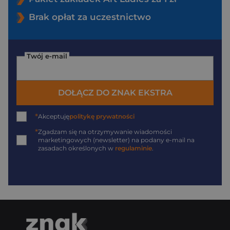
Brak opłat za uczestnictwo
Twój e-mail
DOŁĄCZ DO ZNAK EKSTRA
*
Akceptuję
politykę prywatności
*
Zgadzam się na otrzymywanie wiadomości
marketingowych (newsletter) na podany
e-mail
na
zasadach określonych w
regulaminie
.