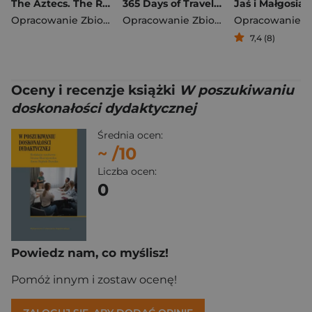
The Aztecs. The Rise and Fall of a Mighty Empire
365 Days of Travel. Lonely Planet
Jaś i Małgosia
Opracowanie Zbiorowe
Opracowanie Zbiorowe
7,4 (8)
Oceny i recenzje książki
W poszukiwaniu
doskonałości dydaktycznej
Średnia ocen:
~
/10
Liczba ocen:
0
Powiedz nam, co myślisz!
Pomóż innym i zostaw ocenę!