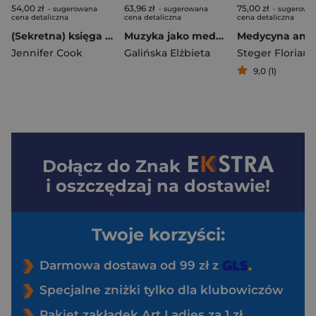
54,00 zł
63,96 zł
75,00 zł
- sugerowana
- sugerowana
- sugerowa
cena detaliczna
cena detaliczna
cena detaliczna
(Sekretna) księga asperdzieciaka. Poradnik dla młodzieży w spektrum autyzmu. Wydanie drugie
Muzyka jako medium terapeutyczne. Muzyka metaforą człowieka, jego życia i choroby (perspektywa własnych doświadczeń klinicznych)
Jennifer Cook
Galińska Elżbieta
Steger Florian
9,0 (1)
Dołącz do
Znak
i oszczędzaj na dostawie!
Twoje korzyści:
Darmowa dostawa od 99 zł z
Specjalne zniżki tylko dla klubowiczów
Pakiet zakładek Art Ladies za 1 zł