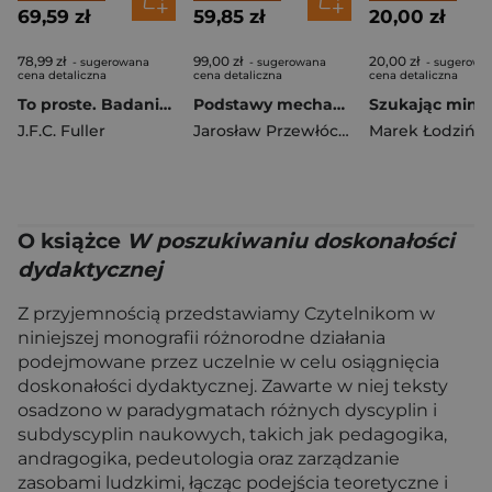
69,59 zł
59,85 zł
20,00 zł
78,99 zł
99,00 zł
20,00 zł
- sugerowana
- sugerowana
- sugerowa
cena detaliczna
cena detaliczna
cena detaliczna
To proste. Badanie neurologiczne
Podstawy mechaniki budowli
J.F.C. Fuller
Jarosław Przewłócki
,
Jarosław Górski
Marek Łodzińsk
O książce
W poszukiwaniu doskonałości
dydaktycznej
Z przyjemnością przedstawiamy Czytelnikom w
niniejszej monografii różnorodne działania
podejmowane przez uczelnie w celu osiągnięcia
doskonałości dydaktycznej. Zawarte w niej teksty
osadzono w paradygmatach różnych dyscyplin i
subdyscyplin naukowych, takich jak pedagogika,
andragogika, pedeutologia oraz zarządzanie
zasobami ludzkimi, łącząc podejścia teoretyczne i