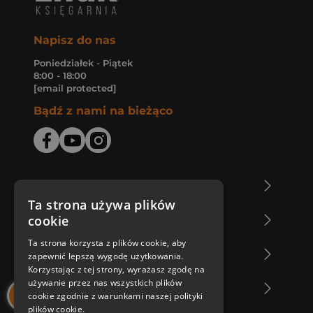
Napisz do nas
Poniedziałek - Piątek
8:00 - 18:00
[email protected]
Bądź z nami na bieżąco
O Księgarni Znak
Ta strona używa plików
cookie
Zakupy u nas
Ta strona korzysta z plików cookie, aby
Nasza oferta
zapewnić lepszą wygodę użytkowania.
Korzystając z tej strony, wyrażasz zgodę na
używanie przez nas wszystkich plików
Nasi autorzy
cookie zgodnie z warunkami naszej polityki
plików cookie.