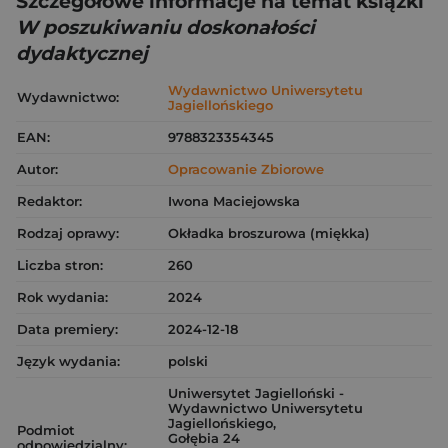
Szczegółowe informacje na temat książki
W poszukiwaniu doskonałości
dydaktycznej
Wydawnictwo Uniwersytetu
Wydawnictwo:
Jagiellońskiego
EAN:
9788323354345
Autor:
Opracowanie Zbiorowe
Redaktor:
Iwona Maciejowska
Rodzaj oprawy:
Okładka broszurowa (miękka)
Liczba stron:
260
Rok wydania:
2024
Data premiery:
2024-12-18
Język wydania:
polski
Uniwersytet Jagielloński -
Wydawnictwo Uniwersytetu
Jagiellońskiego,
Podmiot
Gołębia 24
odpowiedzialny: