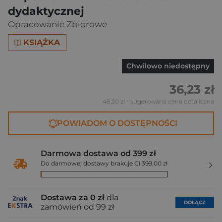
dydaktycznej
Opracowanie Zbiorowe
KSIĄŻKA
Chwilowo niedostępny
36,23 zł
48,30 zł
- sugerowana cena detaliczna
POWIADOM O DOSTĘPNOŚCI
Darmowa dostawa od 399 zł
Do darmowej dostawy brakuje Ci 399,00 zł
Dostawa za 0 zł
dla
DOŁĄCZ
zamówień od 99 zł