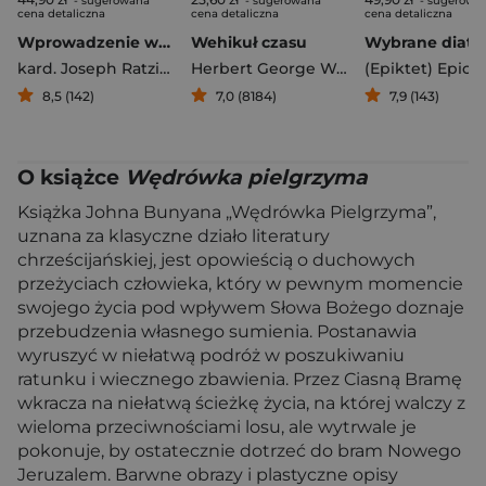
- sugerowana
- sugerowana
- sugerowa
cena detaliczna
cena detaliczna
cena detaliczna
Wprowadzenie w chrześcijaństwo
Wehikuł czasu
kard. Joseph Ratzinger
Herbert George Wells
(Epiktet) Epict
8,5 (142)
7,0 (8184)
7,9 (143)
O książce
Wędrówka pielgrzyma
Książka Johna Bunyana „Wędrówka Pielgrzyma”,
uznana za klasyczne działo literatury
chrześcijańskiej, jest opowieścią o duchowych
przeżyciach człowieka, który w pewnym momencie
swojego życia pod wpływem Słowa Bożego doznaje
przebudzenia własnego sumienia. Postanawia
wyruszyć w niełatwą podróż w poszukiwaniu
ratunku i wiecznego zbawienia. Przez Ciasną Bramę
wkracza na niełatwą ścieżkę życia, na której walczy z
wieloma przeciwnościami losu, ale wytrwale je
pokonuje, by ostatecznie dotrzeć do bram Nowego
Jeruzalem. Barwne obrazy i plastyczne opisy