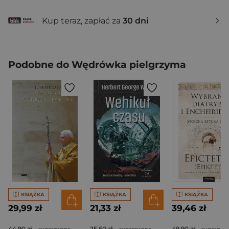
Kup teraz, zapłać za
30 dni
Podobne do Wędrówka pielgrzyma
KSIĄŻKA
KSIĄŻKA
KSIĄŻKA
29,99 zł
21,33 zł
39,46 zł
44,90 zł
25,60 zł
49,90 zł