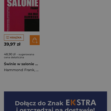
KSIĄŻKA
39,97 zł
48,90 zł
- sugerowana
cena detaliczna
Świnie w salonie Podręcznik do uwalniania od demonów
Hammond Frank
,
Mae Ida
Dołącz do
Znak
i oszczędzaj na dostawie!