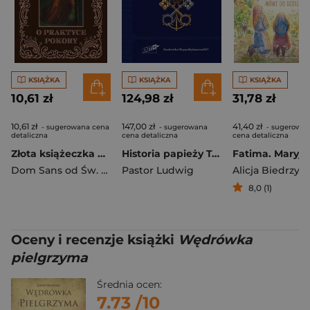
KSIĄŻKA
KSIĄŻKA
KSIĄŻKA
10,61 zł
124,98 zł
31,78 zł
10,61 zł
147,00 zł
41,40 zł
- sugerowana cena
- sugerowana
- sugerowa
detaliczna
cena detaliczna
cena detaliczna
Złota książeczka o praktyce pokory
Historia papieży Tom II
Dom Sans od Św. Katarzyny
Pastor Ludwig
Alicja Biedrzyc
8,0 (1)
Oceny i recenzje książki
Wędrówka
pielgrzyma
Średnia ocen:
7.73
/10