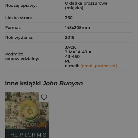
Okładka broszurowa
Rodzaj oprawy:
(miękka)
Liczba stron:
360
Format:
145x205mm
Rok wydania:
2015
JACK
3 MAJA 49 A
Podmiot
43-450
odpowiedzialny:
PL
e-mail:
[email protected]
Inne książki
John Bunyan